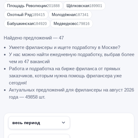
Площадь Революции
Щёлковская
201888
189901
Охотный Ряд
Молодёжная
189415
187341
Бабушкинская
Медведково
184920
179816
Найдено предложений — 47
Умеете фрилансеры и ищете подработку в Москве?
У нас можно найти ежедневную подработку, выбрав более
чем из 47 вакансий
Работа и подработка на бирже фриланса от прямых
заказчиков, которым нужна помощь фрилансера уже
сегодня!
Актуальных предложений для фрилансеры на август 2026
года — 49858 шт.