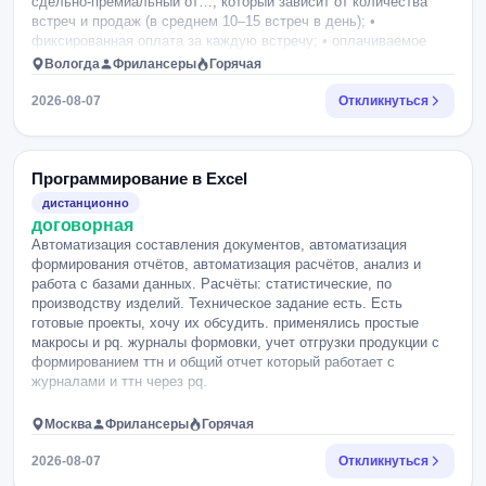
сдельно-премиальный от…, который зависит от количества
встреч и продаж (в среднем 10–15 встреч в день); •
фиксированная оплата за каждую встречу; • оплачиваемое
обучение.
Вологда
Фрилансеры
Горячая
2026-08-07
Откликнуться
Программирование в Excel
дистанционно
договорная
Автоматизация составления документов, автоматизация
формирования отчётов, автоматизация расчётов, анализ и
работа с базами данных. Расчёты: статистические, по
производству изделий. Техническое задание есть. Есть
готовые проекты, хочу их обсудить. применялись простые
макросы и pq. журналы формовки, учет отгрузки продукции с
формированием ттн и общий отчет который работает с
журналами и ттн через pq.
Москва
Фрилансеры
Горячая
2026-08-07
Откликнуться