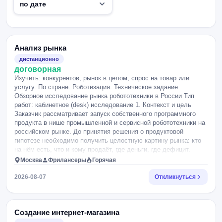
Анализ рынка
дистанционно
договорная
Изучить: конкурентов, рынок в целом, спрос на товар или
услугу. По стране. Роботизация. Техническое задание
Обзорное исследование рынка робототехники в России Тип
работ: кабинетное (desk) исследование 1. Контекст и цель
Заказчик рассматривает запуск собственного программного
продукта в нише промышленной и сервисной робототехники на
российском рынке. До принятия решения о продуктовой
гипотезе необходимо получить целостную картину рынка: кто
на нём есть, что и кому продаёт, где деньги, где дефицит.
Цель работы: сформировать фактологическую базу, на
Москва
Фрилансеры
Горячая
которой заказчик сможет самостоятельно выбрать нишу для
продукта и обосновать выбор перед внешними инвесторами.
2026-08-07
Откликнуться
Потребители результата: внутренняя команда заказчика и
частные инвесторы. Отсюда требование: каждое
количественное утверждение должно быть пригодно для
внешней защиты, то есть иметь источник и дату. Важно: от
Создание интернет-магазина
подрядчика не требуется рекомендовать продуктовое решение