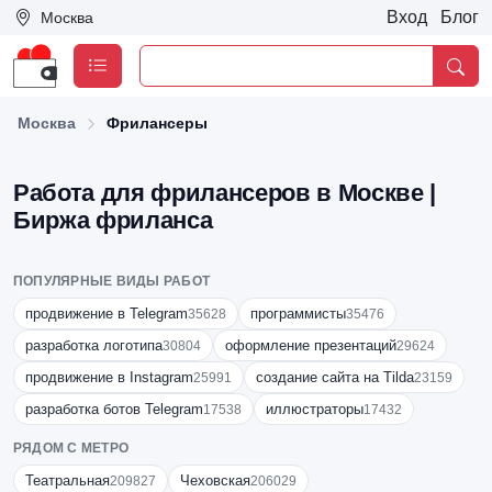
Вход
Блог
Москва
Москва
Фрилансеры
Работа для фрилансеров в Москве |
Биржа фриланса
ПОПУЛЯРНЫЕ ВИДЫ РАБОТ
продвижение в Telegram
программисты
35628
35476
разработка логотипа
оформление презентаций
30804
29624
продвижение в Instagram
создание сайта на Tilda
25991
23159
разработка ботов Telegram
иллюстраторы
17538
17432
РЯДОМ С МЕТРО
Театральная
Чеховская
209827
206029