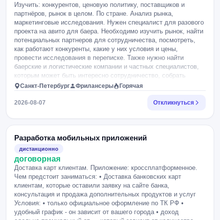
Изучить: конкурентов, ценовую политику, поставщиков и
партнёров, рынок в целом. По стране. Анализ рынка,
маркетинговые исследования. Нужен специалист для разового
проекта на авито для баера. Необходимо изучить рынок, найти
потенциальных партнеров для сотрудничества, посмотреть,
как работают конкуренты, какие у них условия и цены,
провести исследования в переписке. Также нужно найти
баерские и логистические компании и частных специалистов,
которым может быть интересно сотрудничество, собрать
контакты и написать первые сообщения по согласованному
Санкт-Петербург
Фрилансеры
Горячая
тексту. В результате хотелось бы получить список
перспективных партнеров, логистов и краткие выводы по
2026-08-07
Откликнуться
рынку. Если проект пройдет успешно, возможно дальнейшее
сотрудничество по другим задачам.
Разработка мобильных приложений
дистанционно
договорная
Доставка карт клиентам. Приложение: кроссплатформенное.
Чем предстоит заниматься: • Доставка банковских карт
клиентам, которые оставили заявку на сайте банка,
консультация и продажа дополнительных продуктов и услуг
Условия: • только официальное оформление по ТК РФ •
удобный график - он зависит от вашего города • доход