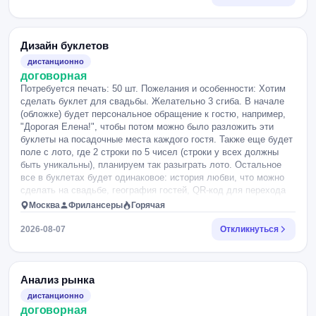
течение одного рабочего дня. Обратная связь по
простую навигацию; * записать видео работы прототипа на
промежуточным сдачам в течение трёх рабочих дней. При
Meta Quest. После отклика отправлю полное описание
необходимости — доступ к отдельным отраслевым
задания.
материалам из архива заказчика.
Дизайн буклетов
дистанционно
договорная
Потребуется печать: 50 шт. Пожелания и особенности: Хотим
сделать буклет для свадьбы. Желательно 3 сгиба. В начале
(обложке) будет персональное обращение к гостю, например,
"Дорогая Елена!", чтобы потом можно было разложить эти
буклеты на посадочные места каждого гостя. Также еще будет
поле с лото, где 2 строки по 5 чисел (строки у всех должны
быть уникальны), планируем так разыграть лото. Остальное
все в буклетах будет одинаковое: история любви, что можно
сделать на свадьбе, география гостей, QR-код для перехода
на сайт где делать и сохранять фото со свадьбы. Требуется
Москва
Фрилансеры
Горячая
помощь с макетом и изготовлением этих буклетов.
Предоставим подробную информацию что разместить на
2026-08-07
Откликнуться
буклетах. Сама свадьба 4 сентября будет, но изготовление,
конечно, должно быть еще задолго до неё. Чем раньше тем
лучше.
Анализ рынка
дистанционно
договорная