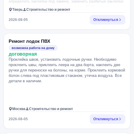
определить заклепки под замену, заменить разбитые заклепки
и потенциально ненадежные (думаю, это 30-40 шт) с
Тверь
Строительство и ремонт
герметиком. Заклепки ориентировочно 5х12 мм. Затем уложить
плавучесть и пайолы на место, задвинуть лодку назад под
2026-08-05
Откликнуться
навес. Материал и инструмент ваш. Предложение цены я
делаю из расчета 1 неполный день работы для 2 человек.
Ремонт лодок ПВХ
возможна работа на дому
договорная
Проклейка швов, установить лодочные ручки. Необходимо
проклеить швы, приклеить леера на два борта, наклеить две
ручки для переноски на болоны, на корме. Проклеить кормовой
болон слева под пластиковым стаканом, утечка воздуха. Все
детали в наличии.
Москва
Строительство и ремонт
2026-08-05
Откликнуться