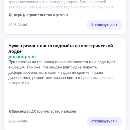
трансмиссионного масла в редукторах. Замена свечей
зажигания. Замена крыльчаток водяной помпы охлаждения.
Замена топливных фильтров Проверка и очистка анодов
Тверь
Строительство и ремонт
Шприцевание поворотных механизмов. Осенняя консервация
перед зимой (смазка цилиндров, стабилизатор топлива).
2026-08-04
Откликнуться
Нужен ремонт винта водомёта на электрической
лодке
договорная
При нажатии на газ лодка плохо разгоняется и на воде идёт
вибрация. Похоже, повреждён винт: одна лопасть
деформирована, есть скол и задир по кромке. Нужна
диагностика, ремонт или замена винта и проверка причины
потери тяги.
Краснодар
Строительство и ремонт
2026-08-04
Откликнуться