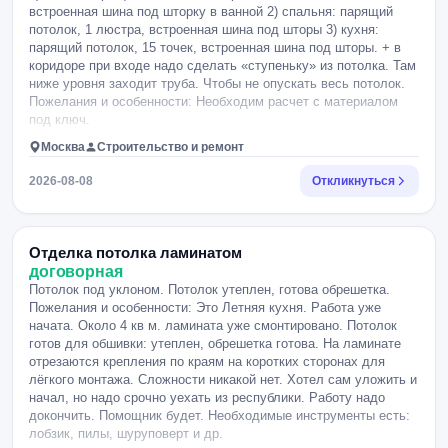
встроенная шина под шторку в ванной 2) спальня: парящий
потолок, 1 люстра, встроенная шина под шторы 3) кухня:
парящий потолок, 15 точек, встроенная шина под шторы. + в
коридоре при входе надо сделать «ступеньку» из потолка. Там
ниже уровня заходит труба. Чтобы не опускать весь потолок.
Пожелания и особенности: Необходим расчет с материалом
под ключ.
Москва
Строительство и ремонт
2026-08-08
Откликнуться
Отделка потолка ламинатом
договорная
Потолок под уклоном. Потолок утеплен, готова обрешетка.
Пожелания и особенности: Это Летняя кухня. Работа уже
начата. Около 4 кв м. ламината уже смонтировано. Потолок
готов для обшивки: утеплен, обрешетка готова. На ламинате
отрезаются крепления по краям на коротких сторонах для
лёгкого монтажа. Сложности никакой нет. Хотел сам уложить и
начал, но надо срочно уехать из республики. Работу надо
докончить. Помощник будет. Необходимые инструменты есть:
лобзик, пилы, шуруповерт и др.