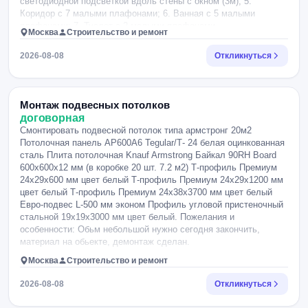
светодиодной подсветкой вдоль стены с окном (3м); 5.
Коридор с 7 малыми плафонами; 6. Ванная с 5 малыми
плафонами; 7. Туалет с 2 малыми плафонами.
Москва
Строительство и ремонт
2026-08-08
Откликнуться
Монтаж подвесных потолков
договорная
Смонтировать подвесной потолок типа армстронг 20м2
Потолочная панель AP600A6 Tegular/Т- 24 белая оцинкованная
сталь Плита потолочная Knauf Armstrong Байкал 90RH Board
600x600x12 мм (в коробке 20 шт. 7.2 м2) Т-профиль Премиум
24x29x600 мм цвет белый Т-профиль Премиум 24x29x1200 мм
цвет белый Т-профиль Премиум 24x38x3700 мм цвет белый
Евро-подвес L-500 мм эконом Профиль угловой пристеночный
стальной 19x19x3000 мм цвет белый. Пожелания и
особенности: Обьм небольшой нужно сегодня закончить,
материал на обьекте, демонтаж сделан.
Москва
Строительство и ремонт
2026-08-08
Откликнуться