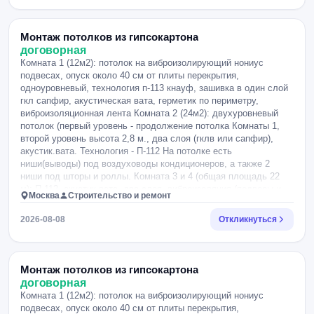
кабеля, клеммы и подключение к имеющейся проводке.
Светильники в цену не включать — указать это отдельно. 4.
Монтаж магнитной вентиляционной решётки: указать размеры,
Монтаж потолков из гипсокартона
марку и стоимость с материалом. 5. Аккуратный монтаж,
договорная
уборка после работ, вывоз упаковки. Прошу в отклике дать
Комната 1 (12м2): потолок на виброизолирующий нониус
развернутую фиксированную смету с отдельной стоимостью
подвесах, опуск около 40 см от плиты перекрытия,
полотна, профиля, каждой точки освещения, решётки, выезда,
одноуровневый, технология п-113 кнауф, зашивка в один слой
доставки и иных работ. Укажите срок выполнения и гарантию
гкл сапфир, акустическая вата, герметик по периметру,
отдельно на полотно и монтаж. После замера дополнительные
виброизоляционная лента Комната 2 (24м2): двухуровневый
обязательные платежи — только по предварительному
потолок (первый уровень - продолжение потолка Комнаты 1,
согласованию.
второй уровень высота 2,8 м., два слоя (гклв или сапфир),
акустик.вата. Технология - П-112 На потолке есть
ниши(выводы) под воздуховоды кондиционеров, а также 2
ниши под шторы и роллы. Комната 3 и 4 (общая площадь 22
м): П-112, акустик.вата, два слоя, виброизоляция (подвесы и
Москва
Строительство и ремонт
ленты), два слоя, ниша под выводы кондиционеров, ниши под
шторы и роллы Санузлы 2 шт. (площадь ок 10 м2).: потолки с
2026-08-08
Откликнуться
люками под кондиционеры. Один или два слоя. Комната 5:
двухуровневый потолок 2,6 м и 2,8 м (парящий) с переходом
на 2,9 по периметру (ниши под подсветку), ниша под выводы
кондиционеров, ниши под шторы и роллы. ДВа слоя.
Монтаж потолков из гипсокартона
Дополнительно: короба в санузлах.
договорная
Комната 1 (12м2): потолок на виброизолирующий нониус
подвесах, опуск около 40 см от плиты перекрытия,