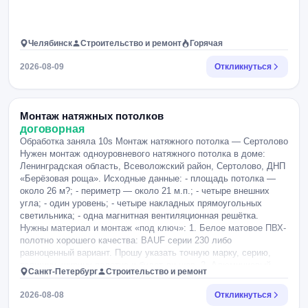
Челябинск
Строительство и ремонт
Горячая
2026-08-09
Откликнуться
Монтаж натяжных потолков
договорная
Обработка заняла 10s Монтаж натяжного потолка — Сертолово
Нужен монтаж одноуровневого натяжного потолка в доме:
Ленинградская область, Всеволожский район, Сертолово, ДНП
«Берёзовая роща». Исходные данные: - площадь потолка —
около 26 м?; - периметр — около 21 м.п.; - четыре внешних
угла; - один уровень; - четыре накладных прямоугольных
светильника; - одна магнитная вентиляционная решётка.
Нужны материал и монтаж «под ключ»: 1. Белое матовое ПВХ-
полотно хорошего качества: BAUF серии 230 либо
равноценный вариант. Прошу указать точную марку, серию,
толщину, ширину полотна и будет ли шов. 2. Алюминиевый
Санкт-Петербург
Строительство и ремонт
стеновой профиль с декоративной вставкой. 3. Четыре точки
под накладные прямоугольные светильники: усиленные
2026-08-08
Откликнуться
закладные площадки по размерам светильников, вывод