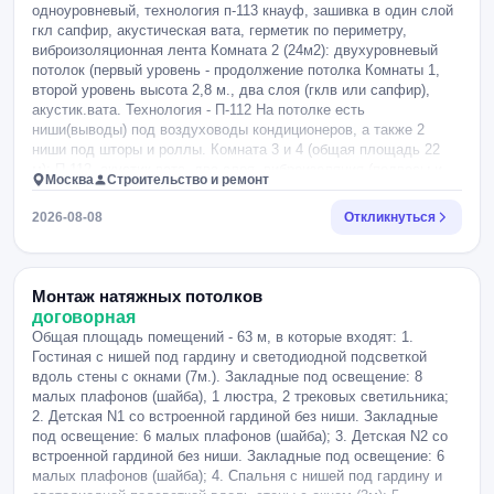
одноуровневый, технология п-113 кнауф, зашивка в один слой
гкл сапфир, акустическая вата, герметик по периметру,
виброизоляционная лента Комната 2 (24м2): двухуровневый
потолок (первый уровень - продолжение потолка Комнаты 1,
второй уровень высота 2,8 м., два слоя (гклв или сапфир),
акустик.вата. Технология - П-112 На потолке есть
ниши(выводы) под воздуховоды кондиционеров, а также 2
ниши под шторы и роллы. Комната 3 и 4 (общая площадь 22
м): П-112, акустик.вата, два слоя, виброизоляция (подвесы и
Москва
Строительство и ремонт
ленты), два слоя, ниша под выводы кондиционеров, ниши под
шторы и роллы Санузлы 2 шт. (площадь ок 10 м2).: потолки с
2026-08-08
Откликнуться
люками под кондиционеры. Один или два слоя. Комната 5:
двухуровневый потолок 2,6 м и 2,8 м (парящий) с переходом
на 2,9 по периметру (ниши под подсветку), ниша под выводы
кондиционеров, ниши под шторы и роллы. ДВа слоя.
Монтаж натяжных потолков
Дополнительно: короба в санузлах.
договорная
Общая площадь помещений - 63 м, в которые входят: 1.
Гостиная с нишей под гардину и светодиодной подсветкой
вдоль стены с окнами (7м.). Закладные под освещение: 8
малых плафонов (шайба), 1 люстра, 2 трековых светильника;
2. Детская N1 со встроенной гардиной без ниши. Закладные
под освещение: 6 малых плафонов (шайба); 3. Детская N2 со
встроенной гардиной без ниши. Закладные под освещение: 6
малых плафонов (шайба); 4. Спальня с нишей под гардину и