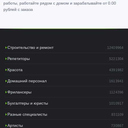
работы, работайте рядом с домом и зарабатывайте от 0.00
рублей с заказа
Строительство и ремонт
12409964
Репетиторы
5221304
Красота
4391982
Домашний персонал
1613941
Фрилансеры
1124396
Бухгалтеры и юристы
1010917
Разные специалисты
831109
Артисты
730867