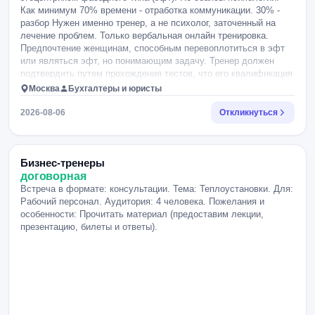
Как минимум 70% времени - отработка коммуникации. 30% -
разбор Нужен именно тренер, а не психолог, заточенный на
лечение проблем. Только вербальная онлайн тренировка.
Предпочтение женщинам, способным перевоплотиться в эфт
или являться эфт, но понимающим задачу. Тренер должен
подтвердить путем прохождения тестов, что его квалификация
в этом вопросе выше моей. Тренер должен уметь: -
Москва
Бухгалтеры и юристы
перевоплощаться в эгоцентрика и уметь атаковать. -
генерировать правильные паттерны для сворачивания
2026-08-06
Откликнуться
коммуникации. - контролировать и исправлять мои ошибки
(лазейки для продолжения атаки) так и вербальные интонации.
- должна быть своя небольшая база бытовых атак на чувство
вины и пр. Если вы это не умеете - пропустите это задание.
Бизнес-тренеры
Тестирование кандидата проходит в 2 этапа 1. Вы выполняете
договорная
текстовое задание (2-3 задачи) После успешного прохождения
Встреча в формате: консультации. Тема: Теплоустановки. Для:
этапа 1 2. Онлайн тест 10-15 мин.
Рабочий персонал. Аудитория: 4 человека. Пожелания и
особенности: Прочитать материал (предоставим лекции,
презентацию, билеты и ответы).