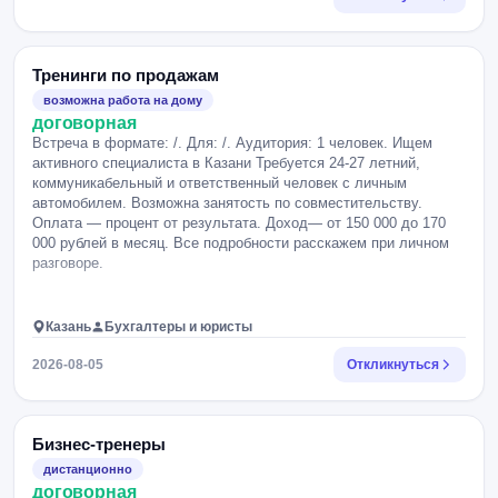
инструменты психологического влияния в переговорах; •
понимать особенности проектирования, структуры и
согласования договоров и контрактов с учетом коммерческих
интересов компании.
Тренинги по продажам
возможна работа на дому
договорная
Встреча в формате: /. Для: /. Аудитория: 1 человек. Ищем
активного специалиста в Казани Требуется 24-27 летний,
коммуникабельный и ответственный человек с личным
автомобилем. Возможна занятость по совместительству.
Оплата — процент от результата. Доход— от 150 000 до 170
000 рублей в месяц. Все подробности расскажем при личном
разговоре.
Казань
Бухгалтеры и юристы
2026-08-05
Откликнуться
Бизнес-тренеры
дистанционно
договорная