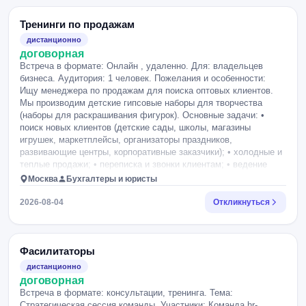
неформальное общение. Ближайшая практическая цель —
подготовиться к собеседованиям. Хочу научиться уверенно
Тренинги по продажам
рассказывать о себе, отвечать на сложные вопросы,
дистанционно
презентовать свой опыт и спокойно вести диалог с
договорная
интервьюером. Глобальный результат: чтобы уверенная, ясная
Встреча в формате: Онлайн , удаленно. Для: владельцев
и убедительная коммуникация стала моим естественным
бизнеса. Аудитория: 1 человек. Пожелания и особенности:
навыком. Мне важно перестать испытывать постоянное
Ищу менеджера по продажам для поиска оптовых клиентов.
внутреннее напряжение во время разговора и ощущение, что
Мы производим детские гипсовые наборы для творчества
меня “разоблачают” из-за того, как я говорю.
(наборы для раскрашивания фигурок). Основные задачи: •
поиск новых клиентов (детские сады, школы, магазины
игрушек, маркетплейсы, организаторы праздников,
развивающие центры, корпоративные заказчики); • холодные и
теплые продажи; • переписка и звонки клиентам; • ведение
клиента до заключения сделки; • поиск новых каналов сбыта и
Москва
Бухгалтеры и юристы
партнеров. Желателен опыт в B2B-продажах, умение
самостоятельно искать клиентов и доводить сделки до
2026-08-04
Откликнуться
результата. Ищу человека на долгосрочное сотрудничество.
Фасилитаторы
дистанционно
договорная
Встреча в формате: консультации, тренинга. Тема:
Стратегическая сессия команды. Участники: Команда hr-