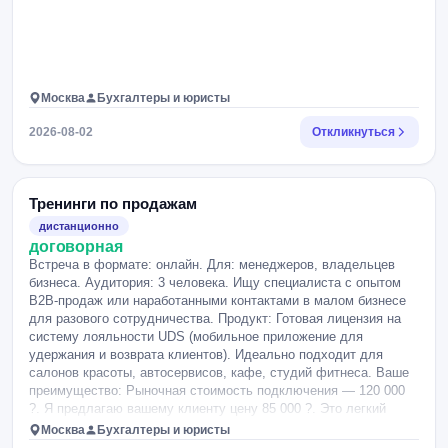
Москва
Бухгалтеры и юристы
2026-08-02
Откликнуться
Тренинги по продажам
дистанционно
договорная
Встреча в формате: онлайн. Для: менеджеров, владельцев
бизнеса. Аудитория: 3 человека. Ищу специалиста с опытом
B2В-продаж или наработанными контактами в малом бизнесе
для разового сотрудничества. Продукт: Готовая лицензия на
систему лояльности UDS (мобильное приложение для
удержания и возврата клиентов). Идеально подходит для
салонов красоты, автосервисов, кафе, студий фитнеса. Ваше
преимущество: Рыночная стоимость подключения — 120 000
?. Я предлагаю вашему клиенту цену 85 000 ?. Это легкий
аргумент для закрытия сделки.
Москва
Бухгалтеры и юристы