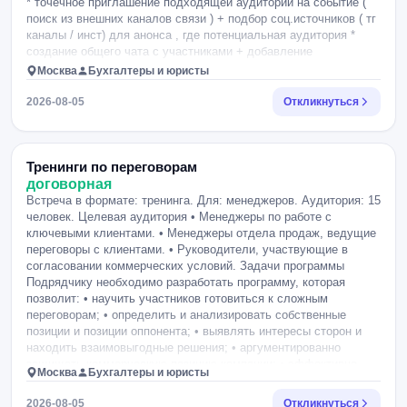
* точечное приглашение подходящей аудитории на событие (
поиск из внешних каналов связи ) + подбор соц.источников ( тг
каналы / инст) для анонса , где потенциальная аудитория *
создание общего чата с участниками + добавление
оплативших участников в чат * пуши по оплате второй части
Москва
Бухгалтеры и юристы
выезда * пуши в чате по необходимости прохождения опроса
непосредственно перед самим выездом *ведение таблицы по
2026-08-05
Откликнуться
статусам контакта с участниками ( статусы, комментарии)
*сбор обратной связи после проведения самого проекта
*составление договоров с участниками Начисление процентов
Теплый лид - 0% ( пример: пришедший с готовностью уже
Тренинги по переговорам
выставить счет, ему нужны ток орг.детали + с опроса, которые
договорная
отвечают "Да, готовы заезжать" Обработка заявок + дожим
Встреча в формате: тренинга. Для: менеджеров. Аудитория: 15
базы - 1 % ( = все из базы, помимо теплых лидов ) Прямая
человек. Целевая аудитория • Менеджеры по работе с
продажа - 3% ( = точечные касания, направления приглашения
ключевыми клиентами. • Менеджеры отдела продаж, ведущие
в л/с), сообщества - вычисляются по промокодам
переговоры с клиентами. • Руководители, участвующие в
————————————————- Условия оплаты: до 20.08 -
согласовании коммерческих условий. Задачи программы
50% фикса ( первая часть) до 06.09 - 50% фикса ( вторая
Подрядчику необходимо разработать программу, которая
часть) проценты продаж до 11.09.
позволит: • научить участников готовиться к сложным
переговорам; • определить и анализировать собственные
позиции и позиции оппонента; • выявлять интересы сторон и
находить взаимовыгодные решения; • аргументированно
защищать коммерческую позицию компании; • эффективно
Москва
Бухгалтеры и юристы
работать с возражениями, манипуляцией и давлением; •
управлять конфликтными ситуациями; • использовать базовые
2026-08-05
Откликнуться