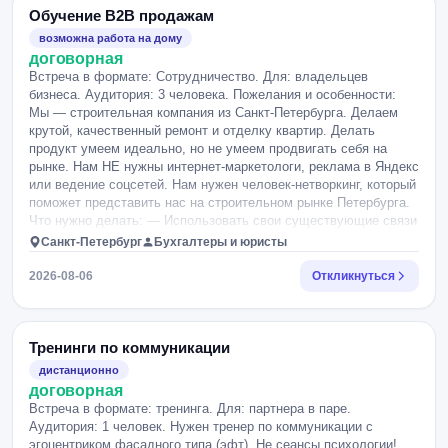
Обучение B2B продажам
возможна работа на дому
договорная
Встреча в формате: Сотрудничество. Для: владельцев
бизнеса. Аудитория: 3 человека. Пожелания и особенности:
Мы — строительная компания из Санкт-Петербурга. Делаем
крутой, качественный ремонт и отделку квартир. Делать
продукт умеем идеально, но не умеем продвигать себя на
рынке. Нам НЕ нужны интернет-маркетологи, реклама в Яндекс
или ведение соцсетей. Нам нужен человек-нетворкинг, который
поможет представить нас на строительном рынке Петербурга.
Что нужно делать: — Использовать свои существующие связи
или нарабатывать новые с дизайн-студиями, частными
Санкт-Петербург
Бухгалтеры и юристы
дизайнерами интерьеров, архитекторами и риелторами
новостроек. — Договариваться о партнерстве: чтобы они
2026-08-06
Откликнуться
рекомендовали нас своим клиентам на ремонт. —
Презентовать нашу компанию на встречах с потенциальными
крупными партнерами. — Будем рады вашим предложениям.
Все договоренности фиксируем на бумаге. С нас — идеальный
Тренинги по коммуникации
ремонт, за который вам никогда не будет стыдно перед вашими
дистанционно
контактами. Пожалуйста, в отклике напишите, есть ли у вас
договорная
опыт общения с дизайнерами или застройщиками в сфере
Встреча в формате: тренинга. Для: партнера в паре.
недвижимости/ремонта.
Аудитория: 1 человек. Нужен тренер по коммуникации с
эгоцентриком фасадного типа (эфт). Не сеансы психологии!