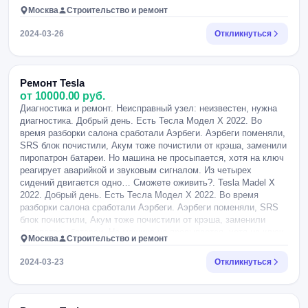
Москва
Строительство и ремонт
2024-03-26
Откликнуться
Ремонт Tesla
от 10000.00 руб.
Диагностика и ремонт. Неисправный узел: неизвестен, нужна
диагностика. Добрый день. Есть Тесла Модел Х 2022. Во
время разборки салона сработали Аэрбеги. Аэрбеги поменяли,
SRS блок почистили, Акум тоже почистили от крэша, заменили
пиропатрон батареи. Но машина не просыпается, хотя на ключ
реагирует аварийкой и звуковым сигналом. Из четырех
сидений двигается одно… Сможете оживить?. Tesla Madel X
2022. Добрый день. Есть Тесла Модел Х 2022. Во время
разборки салона сработали Аэрбеги. Аэрбеги поменяли, SRS
блок почистили, Акум тоже почистили от крэша, заменили
пиропатрон батареи. Но машина не просыпается, хотя на ключ
Москва
Строительство и ремонт
реагирует аварийкой и звуковым сигналом. Из четырех
сидений двигается одно… Сможете оживить?.
2024-03-23
Откликнуться