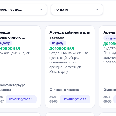
ренда
Аренда кабинета для
Аренд
аникюрного
татуажа
на дом
бинета
догов
а дому
на дому
оговорная
договорная
Художес
Площад
ок аренды: 30 дней.
Отдельный кабинет. Что
затрудн
нужно ещё: уборка
Срок ар
помещения. Срок
аренды: 12 месяцев.
Узнать цену
Санкт-Петербург
Красота
Рязань
Красота
Москв
26-
2026-
2026-
Откликнуться
Откликнуться
-07
08-06
08-06