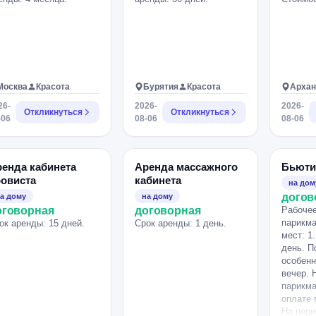
Москва
Красота
Бурятия
Красота
Архан
26-
2026-
2026-
Откликнуться
Откликнуться
-06
08-06
08-06
енда кабинета
Аренда массажного
Бьюти
овиста
кабинета
на дом
догов
а дому
на дому
оговорная
договорная
Рабочее
парикма
ок аренды: 15 дней.
Срок аренды: 1 день.
мест: 1
день. П
особенн
вечер. 
парикма
оплате 
На пери