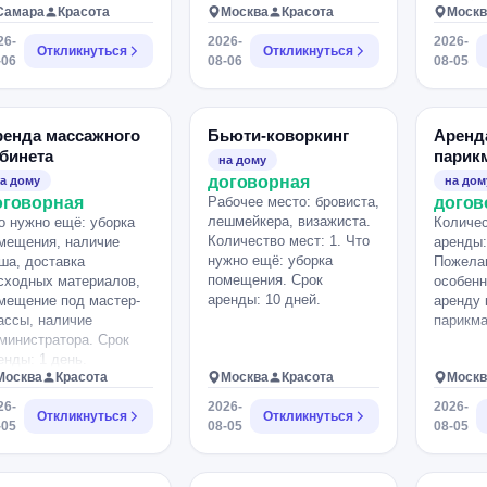
Самара
Красота
Москва
Красота
основе.
Москв
26-
2026-
2026-
Откликнуться
Откликнуться
-06
08-06
08-05
ренда массажного
Бьюти-коворкинг
Аренд
бинета
парик
на дому
кресл
договорная
а дому
на дом
оговорная
Рабочее место: бровиста,
догов
лешмейкера, визажиста.
о нужно ещё: уборка
Количес
Количество мест: 1. Что
мещения, наличие
аренды:
нужно ещё: уборка
ша, доставка
Пожела
помещения. Срок
сходных материалов,
особенн
аренды: 10 дней.
мещение под мастер-
аренду 
ассы, наличие
парикма
министратора. Срок
енды: 1 день.
Москва
Красота
Москва
Красота
Москв
26-
2026-
2026-
Откликнуться
Откликнуться
-05
08-05
08-05