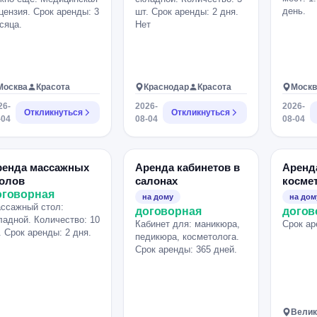
день.
цензия. Срок аренды: 3
шт. Срок аренды: 2 дня.
сяца.
Нет
Москва
Красота
Краснодар
Красота
Москв
26-
2026-
2026-
Откликнуться
Откликнуться
-04
08-04
08-04
ренда массажных
Аренда кабинетов в
Аренд
толов
салонах
косме
оговорная
на дому
на дом
ссажный стол:
договорная
догов
ладной. Количество: 10
Кабинет для: маникюра,
Срок ар
. Срок аренды: 2 дня.
педикюра, косметолога.
Срок аренды: 365 дней.
Велик