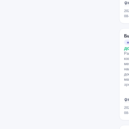
Мичуринский проспект
20
Алексеевская
Чертановская
08
Профсоюзная
Киевская
Новопеределкино
Добрынинская
Б
н
д
Ра
ко
ме
на
до
ма
ар
20
08