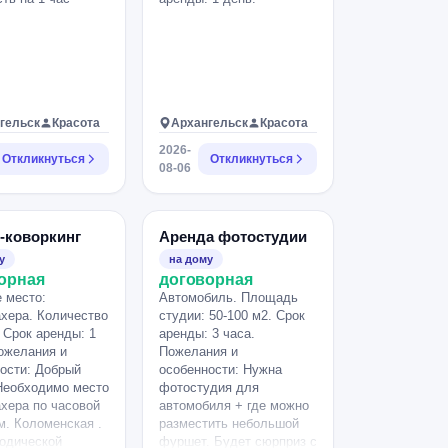
гельск
Красота
Архангельск
Красота
2026-
Откликнуться
Откликнуться
08-06
-коворкинг
Аренда фотостудии
у
на дому
орная
договорная
 место:
Автомобиль. Площадь
хера. Количество
студии: 50-100 м2. Срок
. Срок аренды: 1
аренды: 3 часа.
ожелания и
Пожелания и
ости: Добрый
особенности: Нужна
Необходимо место
фотостудия для
хера по часовой
автомобиля + где можно
м. Коломенская .
разместить небольшой
одической
фуршет. Будет сюрприз с