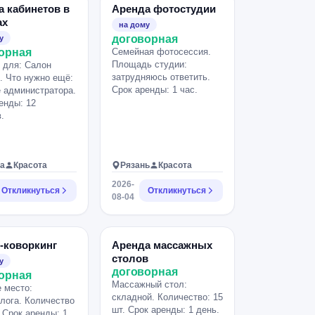
а кабинетов в
Аренда фотостудии
ах
на дому
договорная
у
орная
Семейная фотосессия.
Площадь студии:
 для: Салон
затрудняюсь ответить.
. Что нужно ещё:
Срок аренды: 1 час.
 администратора.
енды: 12
.
а
Красота
Рязань
Красота
2026-
Откликнуться
Откликнуться
08-04
-коворкинг
Аренда массажных
столов
у
договорная
орная
Массажный стол:
 место:
складной. Количество: 15
лога. Количество
шт. Срок аренды: 1 день.
. Срок аренды: 1