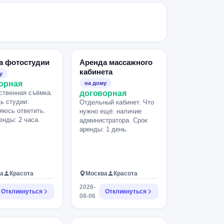
а фотостудии
Аренда массажного
кабинета
у
орная
на дому
твенная съёмка.
договорная
ь студии:
Отдельный кабинет. Что
яюсь ответить.
нужно ещё: наличие
енды: 2 часа.
администратора. Срок
аренды: 1 день.
а
Красота
Москва
Красота
2026-
Откликнуться
Откликнуться
08-06