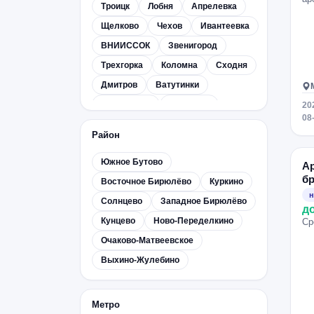
Троицк
Лобня
Апрелевка
Щелково
Чехов
Ивантеевка
ВНИИССОК
Звенигород
Трехгорка
Коломна
Сходня
Дмитров
Ватутинки
Московский
Серпухов
20
08
Томилино
Орехово-Зуево
Район
Коммунарка
Наро-Фоминск
Южное Бутово
Дзержинский
Лесной городок
Ар
бр
Восточное Бирюлёво
Куркино
Ногинск
Дедовск
Селятино
н
Солнцево
Западное Бирюлёво
Электросталь
Солнечногорск
д
Кунцево
Ново-Переделкино
Ср
Ступино
Фрязино
Андреевка
Очаково-Матвеевское
Голицыно
Кокошкино
Бутово
Выхино-Жулебино
Дубна
Павловская слобода
Новокуркино
Клин
Старая Купавна
Малаховка
Метро