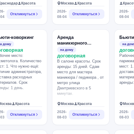
Краснодар
Красота
Москва
Красота
Красо
26-
2026-
2026-
Откликнуться
Откликнуться
-04
08-04
08-04
ьюти-коворкинг
Аренда
Бьюти
маникюрного
а дому
на дом
кабинета
оговорная
догов
на дому
бочее место:
договорная
Рабочее
сметолога. Количество
парикма
В салоне красоты. Срок
ст: 1. Что нужно ещё:
мест: 1
аренды: 15 дней. Сдам
личие администратора,
доставк
место для мастера
ставка расходных
материа
маникюра / педикюра , от
териалов. Срок
аренды:
метро улица
енды: 1 день.
Дмитриевского в 5
минутах.
Москва
Красота
Москва
Красота
Москв
26-
2026-
2026-
Откликнуться
Откликнуться
-03
08-03
08-03