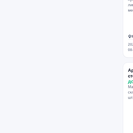
ли
Бунинская аллея
Первомайская
ме
Улица 1905 года
Рязанский проспект
Академическая
Пролетарская
Пятницкое шоссе
Озёрная
20
Коломенская
Университет
08
Цветной бульвар
Строгино
Пушкинская
Щукинская
А
Красные Ворота
Алтуфьево
с
д
Ботанический сад
Новогиреево
Ма
Перово
Выхино
ЦСКА
ск
шт
Менделеевская
Пражская
Тульская
Парк культуры
Полежаевская
Лухмановская
Свиблово
Текстильщики
Улица Скобелевская
Ховрино