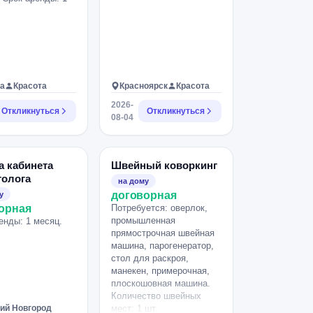
а
Красота
Красноярск
Красота
2026-
Откликнуться
Откликнуться
08-04
а кабинета
Швейный коворкинг
толога
на дому
договорная
у
орная
Потребуется: оверлок,
промышленная
енды: 1 месяц.
прямострочная швейная
машина, парогенератор,
стол для раскроя,
манекен, примерочная,
плоскошовная машина.
Количество швейных
ий Новгород
мест: 1 шт.