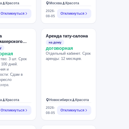
а
Красота
видео и фото съемками.
Москва
Красота
2026-
Откликнуться
Откликнуться
08-05
а
Аренда тату-салона
махерского
на дому
а
договорная
у
орная
Отдельный кабинет. Срок
аренды: 12 месяцев.
тво: 3 шт. Срок
 100 дней.
ния и
ости: Сдам в
кресло
хера.
а
Красота
Новосибирск
Красота
2026-
Откликнуться
Откликнуться
08-05