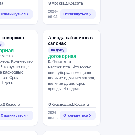
та
Москва
Красота
2026-
Откликнуться
Откликнуться
08-03
-коворкинг
Аренда кабинетов в
салонах
у
орная
на дому
 место:
договорная
хера. Количество
Кабинет для:
. Что нужно ещё:
массажиста. Что нужно
а расходных
ещё: уборка помещения,
лов. Срок
наличие администратора,
 1 день.
наличие душа. Срок
аренды: 4 недели.
а
Красота
Краснодар
Красота
2026-
Откликнуться
Откликнуться
08-03