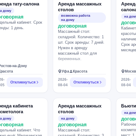
енда тату-салона
Аренда массажных
Аренд
столов
салон
а дому
возможна работа
оговорная
на дом
на дому
дельный кабинет. Срок
догов
договорная
енды: 1 день.
Кабинет
Массажный стол:
красоты
складной. Количество: 1
наличие
шт. Срок аренды: 7 дней.
Срок ар
Нужен в аренду
месяцев
массажный стол для
беременных.
Ростов-на-Дону
Красота
Уфа
Красота
Москв
26-
2026-
2026-
Откликнуться
Откликнуться
-05
08-04
08-04
енда кабинета
Аренда массажных
Бьюти
сметолога
столов
на дом
догов
а дому
на дому
оговорная
договорная
Рабочее
космето
дельный кабинет. Что
Массажный стол:
мест: 1
жно ещё: Медицинская
складной. Количество: 3