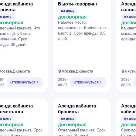
енда кабинета
Бьюти-коворкинг
Аренд
овиста
салон
на дому
договорная
а дому
на дом
оговорная
Рабочее место:
догов
парикмахера. Количество
дельный кабинет. Что
Кабинет
мест: 1. Срок аренды: 0.5
жно ещё: уборка
массажи
дней.
мещения. Срок
аренды:
енды: 30 дней.
Москва
Красота
Москва
Красота
Якути
26-
2026-
2026-
Откликнуться
Откликнуться
-06
08-06
08-06
енда кабинета
Аренда кабинета
Аренд
сметолога
бровиста
кабин
а дому
на дому
на дом
оговорная
договорная
догов
дельный кабинет. Срок
Отдельный кабинет. Срок
Срок ар
енды: 4 месяца.
аренды: 30 дней.
Стоимос