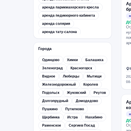
Ар
аренда парикмахерского кресла
бр
аренда педикюрного кабинета
н
д
аренда солярия
От
аренда тату-салона
ну
по
аренда фотостудии
ар
аренда циклорамы
Города
бьюти-коворкинг
Одинцово
Химки
Балашиха
швейный коворкинг
Зеленоград
Красногорск
Видное
Люберцы
Мытищи
20
08
Железнодорожный
Королев
Подольск
Жуковский
Реутов
Долгопрудный
Домодедово
Ар
ко
Пушкино
Путилково
н
Щербинка
Истра
Нахабино
д
От
Раменское
Сергиев Посад
ар