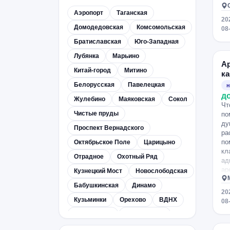
Опалиха
Куровское
Хотьково
Аэропорт
Таганская
мкрн. Кучино
Воскресенск
20
Домодедовская
Комсомольская
08
Красково
Павловский Посад
Братиславская
Юго-Западная
Некрасовка
Немчиновка
Лубянка
Марьино
Голубое
Егорьевск
Климовск
А
Китай-город
Митино
ка
Лыткарино
Краснознаменск
Белорусская
Павелецкая
н
Барвиха
Быково
д
Жулебино
Маяковская
Сокол
Чт
Октябрьский
Очаково
Чистые пруды
по
Развилка
Салтыковка
ду
Проспект Вернадского
ра
Удельная
Куркино
по
Октябрьское Поле
Царицыно
Электроугли
Бронницы
кл
Отрадное
Охотный Ряд
ад
Внуково
Ожерелье
Руза
ар
Кузнецкий Мост
Новослободская
Можайск
Кубинка
Бабушкинская
Динамо
Красноармейск
Луховицы
20
Кузьминки
Орехово
ВДНХ
08
Медведково
Театральная
Зябликово
Беляево
Люблино