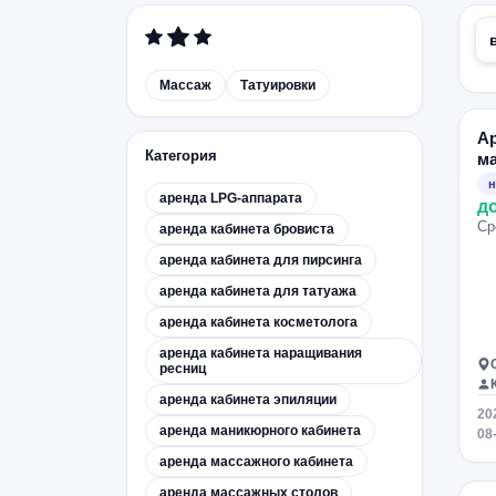
Массаж
Татуировки
А
Категория
м
ка
н
аренда LPG-аппарата
д
Ср
аренда кабинета бровиста
аренда кабинета для пирсинга
аренда кабинета для татуажа
аренда кабинета косметолога
аренда кабинета наращивания
ресниц
аренда кабинета эпиляции
20
аренда маникюрного кабинета
08
аренда массажного кабинета
аренда массажных столов