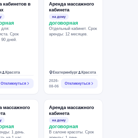
а кабинетов в
Аренда массажного
ах
кабинета
у
на дому
орная
договорная
 для:
Отдельный кабинет. Срок
ста. Срок
аренды: 12 месяцев.
 90 дней.
я
Красота
Екатеринбург
Красота
2026-
Откликнуться
Откликнуться
08-06
а массажного
Аренда массажного
ета
кабинета
у
на дому
орная
договорная
енды: 1 день.
В салоне красоты. Срок
ть на 1 час
аренды: 1 день.