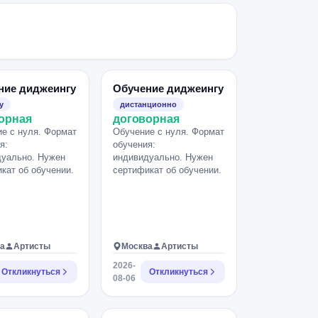
ние диджеингу
Обучение диджеингу
у
дистанционно
орная
договорная
е с нуля. Формат
Обучение с нуля. Формат
я:
обучения:
дуально. Нужен
индивидуально. Нужен
кат об обучении.
сертификат об обучении.
а
Артисты
Москва
Артисты
2026-
Откликнуться
Откликнуться
08-06