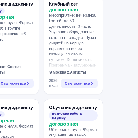
ние диджеингу
Клубный сет
договорная
у
Мероприятие: вечеринка.
орная
Гостей: до 50.
е с нуля. Формат
Длительность: 3 часа.
я: в группе.
Звуковое оборудование
ертификат об
есть на площадке. Нужен
и.
диджей на барную
веранду на вечер
пятницы со своим
пультом. Колонки есть.
Программа - зарубежные
ная Осетия
и российские
сты
Москва
Артисты
танцевальные хиты rock,
2026-
pop, hip-hop. Китай-город.
Откликнуться
Откликнуться
07-31
ние диджеингу
Обучение диджеингу
возможна работа
у
на дому
орная
договорная
е с нуля. Формат
Обучение с нуля. Формат
я:
обучения: не важно.
уально.