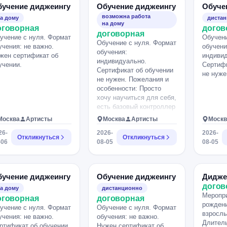
бучение диджеингу
Обучение диджеингу
Обуче
возможна работа
а дому
диста
на дому
оговорная
догов
договорная
учение с нуля. Формат
Обучени
Обучение с нуля. Формат
учения: не важно.
обучени
обучения:
жен сертификат об
индивид
индивидуально.
учении.
Сертифи
Сертификат об обучении
не нуже
не нужен. Пожелания и
особенности: Просто
хочу научиться для себя,
есть базовый контроллер
четырехсотый пионер.
Москва
Артисты
Москва
Артисты
Москв
26-
2026-
2026-
Откликнуться
Откликнуться
-06
08-05
08-05
бучение диджеингу
Обучение диджеингу
Дидже
догов
а дому
дистанционно
Меропри
оговорная
договорная
рождени
учение с нуля. Формат
Обучение с нуля. Формат
взрослы
учения: не важно.
обучения: не важно.
Длитель
ртификат об обучении
Нужен сертификат об