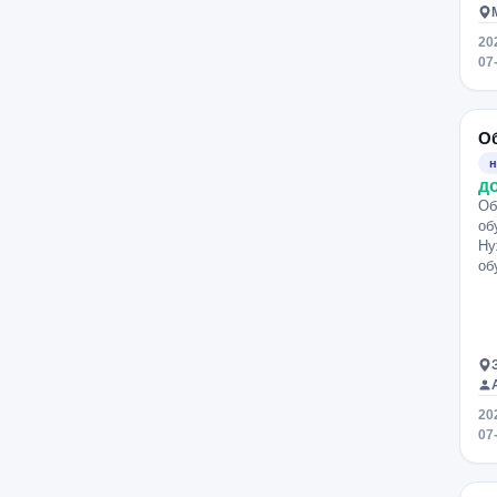
20
07
О
н
д
Об
об
Ну
об
20
07