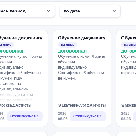
бучение диджеингу
Обучение диджеингу
Обуче
а дому
на дому
на дом
оговорная
договорная
догов
учение с нуля. Формат
Обучение с нуля. Формат
Обучени
учения:
обучения:
обучени
дивидуально.
индивидуально.
индиви
ртификат об обучении
Сертификат об обучении
сертифи
 нужен. Ищу
не нужен.
ставника по
дивидуальному
учению, деньги на
ред не оплачиваю,
лько за занятие, базово
Москва
Артисты
Екатеринбург
Артисты
Москв
одить умею.
26-
2026-
2026-
Откликнуться
Откликнуться
-06
08-06
08-06