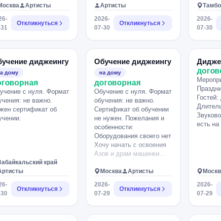
- винтажное звучание. По
Москва
Артисты
Артисты
Тамбо
жанрам - эклектика. НЕ
26-
2026-
2026-
Ретро ФМ и НЕ дискотека
Откликнуться
Откликнуться
-31
07-30
07-30
80. Все вкусно и
эстетично. Использовать
можно как старую так и
современную музыку.
бучение диджеингу
Обучение диджеингу
Дидже
Часовой микс - 2.000.
догов
а дому
на дому
Меропри
оговорная
договорная
Праздни
учение с нуля. Формат
Обучение с нуля. Формат
Гостей: 
учения: не важно.
обучения: не важно.
Длитель
жен сертификат об
Сертификат об обучении
Звуково
учении.
не нужен. Пожелания и
есть на
особенности:
Оборудования своего нет
Хочу начать с освоения
Азов и драм машинки...
Забайкальский край
Артисты
Москва
Артисты
Москв
26-
2026-
2026-
Откликнуться
Откликнуться
-30
07-29
07-29