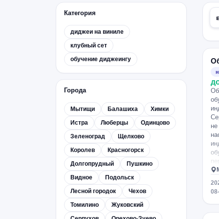
Категория
диджеи на виниле
клубный сет
обучение диджеингу
О
н
д
Города
Об
об
ин
Мытищи
Балашиха
Химки
Се
Истра
Люберцы
Одинцово
не
на
Зеленоград
Щелково
ин
Королев
Красногорск
об
пе
Долгопрудный
Пушкино
то
Видное
Подольск
св
20
Лесной городок
Чехов
08
Томилино
Жуковский
Серпухов
Орехово-Зуево