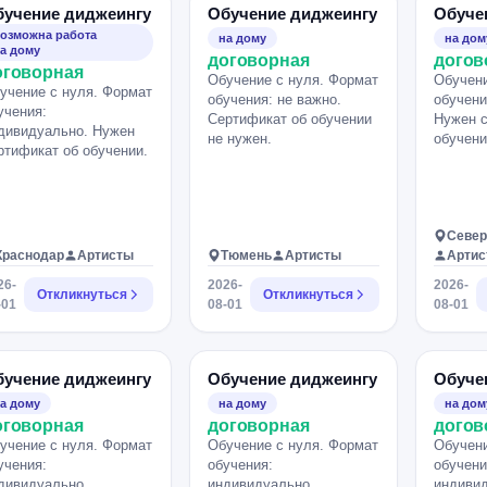
бучение диджеингу
Обучение диджеингу
Обуче
озможна работа
на дому
на дом
а дому
договорная
догов
оговорная
Обучение с нуля. Формат
Обучени
учение с нуля. Формат
обучения: не важно.
обучени
учения:
Сертификат об обучении
Нужен с
дивидуально. Нужен
не нужен.
обучени
ртификат об обучении.
Север
Краснодар
Артисты
Тюмень
Артисты
Арти
26-
2026-
2026-
Откликнуться
Откликнуться
-01
08-01
08-01
бучение диджеингу
Обучение диджеингу
Обуче
а дому
на дому
на дом
оговорная
договорная
догов
учение с нуля. Формат
Обучение с нуля. Формат
Обучени
учения:
обучения:
обучени
дивидуально.
индивидуально.
индивид