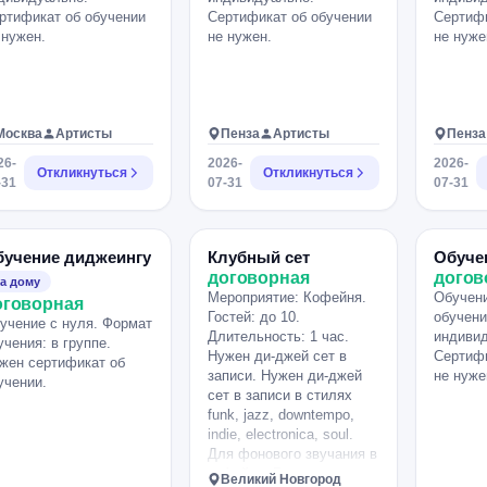
ртификат об обучении
Сертификат об обучении
Сертифи
 нужен.
не нужен.
не нуже
Москва
Артисты
Пенза
Артисты
Пенза
26-
2026-
2026-
Откликнуться
Откликнуться
-31
07-31
07-31
бучение диджеингу
Клубный сет
Обуче
договорная
догов
а дому
Мероприятие: Кофейня.
Обучени
оговорная
Гостей: до 10.
обучени
учение с нуля. Формат
Длительность: 1 час.
индивид
учения: в группе.
Нужен ди-джей сет в
Сертифи
жен сертификат об
записи. Нужен ди-джей
не нуже
учении.
сет в записи в стилях
funk, jazz, downtempo,
indie, electronica, soul.
Для фонового звучания в
кофейне. Главная задача
Великий Новгород