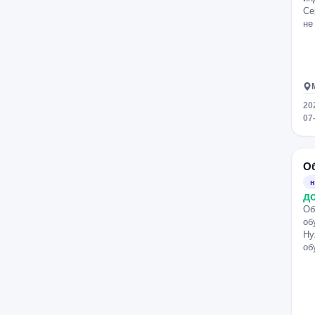
Раменки
Алтуфьево
Се
не
Медведково
Бабушкинская
Люблино
Беляево
Багратионовская
Бунинская аллея
20
07
О
н
д
Об
об
Ну
об