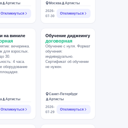
в
Артисты
Москва
Артисты
2026-
Откликнуться
Откликнуться
07-30
и на виниле
Обучение диджеингу
орная
договорная
ятие: вечеринка.
Обучение с нуля. Формат
к для взрослых.
обучения:
до 30.
индивидуально.
ность: 4 часа.
Сертификат об обучении
е оборудование
не нужен.
 площадке.
Санкт-Петербург
а
Артисты
Артисты
2026-
Откликнуться
Откликнуться
07-29