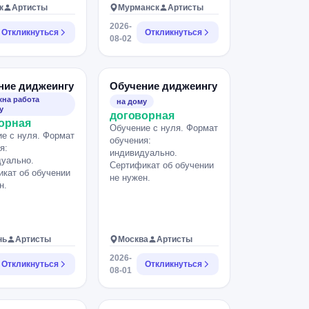
к
Артисты
Мурманск
Артисты
2026-
Откликнуться
Откликнуться
08-02
ние диджеингу
Обучение диджеингу
на работа
на дому
у
договорная
орная
Обучение с нуля. Формат
е с нуля. Формат
обучения:
я:
индивидуально.
уально.
Сертификат об обучении
кат об обучении
не нужен.
н.
нь
Артисты
Москва
Артисты
2026-
Откликнуться
Откликнуться
08-01