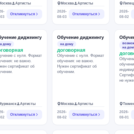
одолжительность 6
Москва
Артисты
Москва
Артисты
Липец
сов, 1000р./час.
26-
2026-
2026-
Откликнуться
Откликнуться
-03
08-03
08-02
бучение диджеингу
Обучение диджеингу
Обуче
возмож
а дому
на дому
на дом
оговорная
договорная
догов
учение с нуля. Формат
Обучение с нуля. Формат
Обучени
учения: не важно.
обучения: не важно.
обучени
жен сертификат об
Нужен сертификат об
индивид
учении.
обучении.
Сертифи
не нуже
Мурманск
Артисты
Москва
Артисты
Тюме
26-
2026-
2026-
Откликнуться
Откликнуться
-02
08-02
08-01