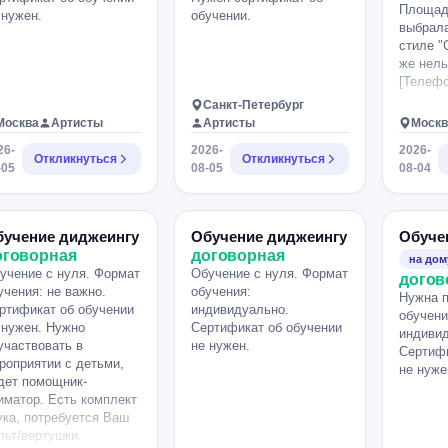
Площадк
 нужен.
обучении.
выбрала
стиле "
же нель
[Телефо
Санкт-Петербург
Москва
Артисты
Артисты
Москв
26-
2026-
2026-
Откликнуться
Откликнуться
-05
08-05
08-04
бучение диджеингу
Обучение диджеингу
Обуче
оговорная
договорная
на дом
учение с нуля. Формат
Обучение с нуля. Формат
догов
учения: не важно.
обучения:
Нужна п
ртификат об обучении
индивидуально.
обучени
 нужен. Нужно
Сертификат об обучении
индивид
участвовать в
не нужен.
Сертифи
роприятии с детьми,
не нуже
дет помощник-
иматор. Есть комплект
ука, потребуется Ваш
льт/вертушки.