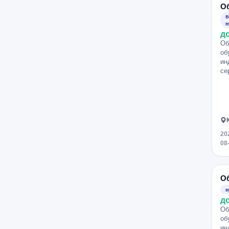
О
Котельники
Деловой центр - МЦК
в
Петровский парк
Проспект Мира
н
д
Пролетарская
Новые Черёмушки
Об
Проспект Вернадского
об
ин
Фрунзенская
Щукинская
се
Полежаевская
Войковская
Строгино
Сретенский бульвар
Балтийская
Преображенская площадь
20
Красносельская
Выхино
08
Автозаводская
Академическая
Фили
Киевская
О
Октябрьское Поле
Жулебино
н
Крылатское
Кунцевская
д
Планерная
Сходненская
Об
об
Тушинская
Тропарёво
ин