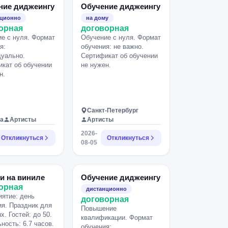
ние диджеингу
Обучение диджеингу
нционно
на дому
орная
договорная
е с нуля. Формат
Обучение с нуля. Формат
я:
обучения: не важно.
уально.
Сертификат об обучении
кат об обучении
не нужен.
н.
Санкт-Петербург
а
Артисты
Артисты
2026-
Откликнуться
Откликнуться
08-05
и на виниле
Обучение диджеингу
орная
дистанционно
ятие: день
договорная
я. Праздник для
Повышение
х. Гостей: до 50.
квалификации. Формат
ность: 6.7 часов.
обучения: