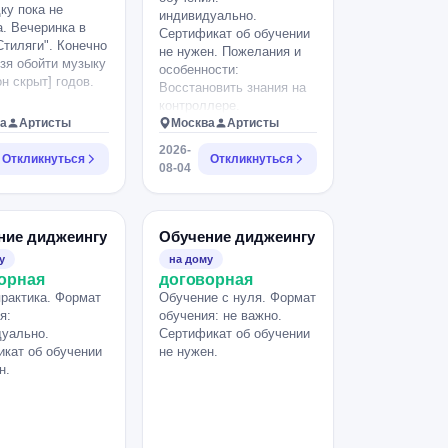
у пока не
индивидуально.
. Вечеринка в
Сертификат об обучении
Стиляги". Конечно
не нужен. Пожелания и
зя обойти музыку
особенности:
н скрыт] годов.
Восстановить знания на
контроллере.
а
Артисты
Москва
Артисты
2026-
Откликнуться
Откликнуться
08-04
ние диджеингу
Обучение диджеингу
у
на дому
орная
договорная
рактика. Формат
Обучение с нуля. Формат
я:
обучения: не важно.
уально.
Сертификат об обучении
кат об обучении
не нужен.
н.