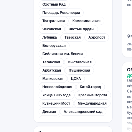
Охотный Ряд
не
Барвиха
Ватутинки
Площадь Революции
Московский
Салтыковка
Театральная
Комсомольская
Снегири
Сходня
Верея
Чеховская
Чистые пруды
Талдом
Немчиновка
Лубянка
Тверская
Аэропорт
мкрн. Кожухово
Голубое
20
Белорусская
Путилково
мкрн. Кучино
08
Библиотека им. Ленина
Таганская
Выставочная
О
Арбатская
Пушкинская
д
Маяковская
ЦСКА
Об
об
Новослободская
Китай-город
Се
Улица 1905 года
Красные Ворота
не
по
Кузнецкий Мост
Международная
ме
Динамо
Александровский сад
бу
ан
Сокол
Цветной бульвар
зв
Кропоткинская
Менделеевская
пу