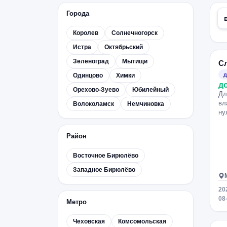
Города
Королев
Солнечногорск
Истра
Октябрьский
Зеленоград
Мытищи
С
д
Одинцово
Химки
д
Орехово-Зуево
Юбилейный
Дл
вл
Волоколамск
Немчиновка
ну
Район
Восточное Бирюлёво
Западное Бирюлёво
20
08
Метро
Чеховская
Комсомольская