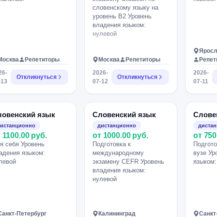
словенскому языку на
уровень B2 Уровень
владения языком:
нулевой
Ярос
Москва
Репетиторы
Москва
Репетиторы
Репет
26-
2026-
2026-
Откликнуться
Откликнуться
-13
07-12
07-11
ловенский язык
Словенский язык
Слове
истанционно
дистанционно
диста
 1100.00 руб.
от 1000.00 руб.
от 750
я себя Уровень
Подготовка к
Подгото
адения языком:
международному
вузе Ур
левой
экзамену CEFR Уровень
языком:
владения языком:
нулевой
Санкт-Петербург
Калининград
Санкт