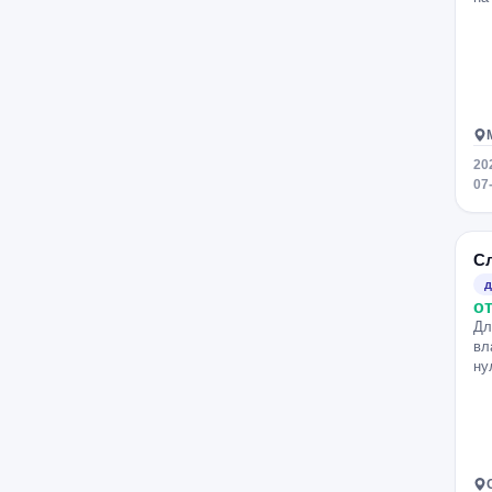
20
07
С
д
от
Дл
вл
ну