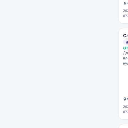
Марьина Роща
Селигерская
20
Лермонтовский проспект
07
Крымская
Фонвизинская
Раменки
Петровский парк
С
Рассказовка
Алтуфьево
д
Менделеевская
Новослободская
от
Медведково
Алексеевская
Дл
вл
Рижская
ну
Преображенская площадь
Красносельская
Щёлковская
Бауманская
Шоссе Энтузиастов
Авиамоторная
Площадь Ильича
Выхино
Кузьминки
20
Пролетарская
Дубровка
07
Крестьянская Застава
Пражская