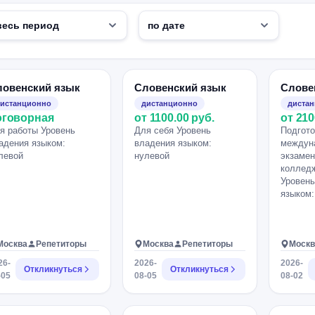
ловенский язык
Словенский язык
Слове
истанционно
дистанционно
диста
оговорная
от 1100.00 руб.
от 210
я работы Уровень
Для себя Уровень
Подгото
адения языком:
владения языком:
междун
левой
нулевой
экзамен
коллед
Уровень
языком:
Москва
Репетиторы
Москва
Репетиторы
Москв
26-
2026-
2026-
Откликнуться
Откликнуться
-05
08-05
08-02