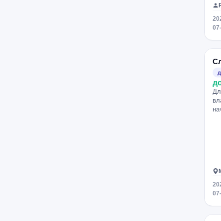
20
07
С
д
д
Дл
вл
на
20
07