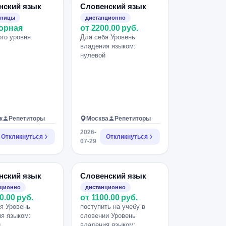
нский язык
Словенский язык
зницы
дистанционно
орная
от 2200.00 руб.
го уровня
Для себя Уровень
владения языком:
нулевой
к
Репетиторы
Москва
Репетиторы
2026-
Откликнуться
Откликнуться
07-29
нский язык
Словенский язык
нционно
дистанционно
0.00 руб.
от 1100.00 руб.
я Уровень
поступить на учебу в
я языком:
словении Уровень
й
владения языком: