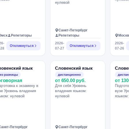
нулевой
Санкт-Петербург
Омск
Репетиторы
Репетиторы
Москв
26-
2026-
2026-
Откликнуться
Откликнуться
-28
07-27
07-26
ловенский язык
Словенский язык
Слове
ез разницы
дистанционно
диста
оговорная
от 650.00 руб.
от 130
дготовка к экзамену в
Для себя Уровень
Подгото
зе Уровень владения
владения языком:
вузе Ур
ыком: нулевой
нулевой
языком:
Санкт-Петербург
Санкт-Петербург