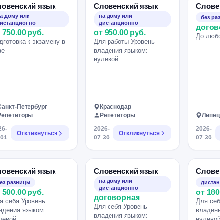
ловенский язык
Словенский язык
Слове
а дому или
на дому или
без ра
истанционно
дистанционно
догов
 750.00 руб.
от 950.00 руб.
До любо
дготовка к экзамену в
Для работы Уровень
зе
владения языком:
нулевой
Санкт-Петербург
Краснодар
Репетиторы
Репетиторы
Липец
26-
2026-
2026-
Откликнуться
Откликнуться
-01
07-30
07-30
ловенский язык
Словенский язык
Слове
на дому или
ез разницы
диста
дистанционно
 500.00 руб.
от 180
договорная
я себя Уровень
Для себ
Для себя Уровень
адения языком:
владени
владения языком:
левой
нулево