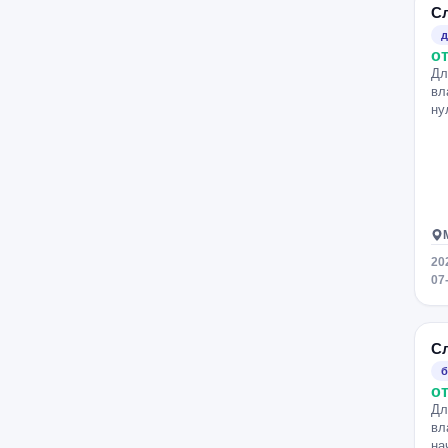
С
д
от
Дл
вл
ну
20
07
С
б
от
Дл
вл
на