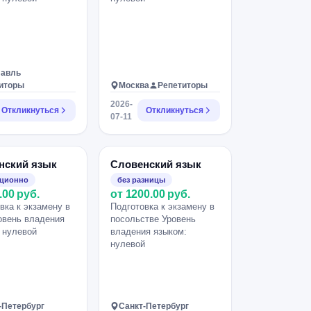
лавль
иторы
Москва
Репетиторы
2026-
Откликнуться
Откликнуться
07-11
нский язык
Словенский язык
нционно
без разницы
.00 руб.
от 1200.00 руб.
вка к экзамену в
Подготовка к экзамену в
овень владения
посольстве Уровень
 нулевой
владения языком:
нулевой
-Петербург
Санкт-Петербург