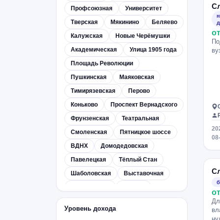
С
Профсоюзная
Университет
н
Тверская
Мякинино
Беляево
д
от
Калужская
Новые Черёмушки
По
Академическая
Улица 1905 года
ву
Площадь Революции
Пушкинская
Маяковская
Тимирязевская
Перово
Коньково
Проспект Вернадского
Фрунзенская
Театральная
20
Смоленская
Пятницкое шоссе
08
ВДНХ
Домодедовская
Павелецкая
Тёплый Стан
С
Шаболовская
Выставочная
б
Баррикадная
Динамо
от
Чистые пруды
Охотный Ряд
Дл
Уровень дохода
вл
Строгино
Деловой центр
ну