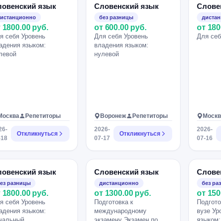
ловенский язык
Словенский язык
Слове
истанционно
без разницы
диста
 1800.00 руб.
от 600.00 руб.
от 180
я себя Уровень
Для себя Уровень
Для себ
адения языком:
владения языком:
левой
нулевой
Москва
Репетиторы
Воронеж
Репетиторы
Москв
26-
2026-
2026-
Откликнуться
Откликнуться
-18
07-17
07-16
ловенский язык
Словенский язык
Слове
ез разницы
дистанционно
без ра
 1800.00 руб.
от 1300.00 руб.
от 150
я себя Уровень
Подготовка к
Подгото
адения языком:
международному
вузе Ур
чальный
экзамену Экзамен по
языком: