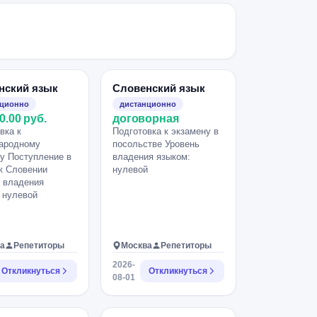
нский язык
Словенский язык
нционно
дистанционно
0.00 руб.
договорная
вка к
Подготовка к экзамену в
ародному
посольстве Уровень
у Поступление в
владения языком:
ж Словении
нулевой
 владения
 нулевой
а
Репетиторы
Москва
Репетиторы
2026-
Откликнуться
Откликнуться
08-01