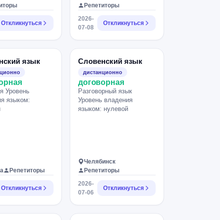
иторы
Репетиторы
2026-
Откликнуться
Откликнуться
07-08
нский язык
Словенский язык
нционно
дистанционно
орная
договорная
я Уровень
Разговорный язык
я языком:
Уровень владения
й
языком: нулевой
Челябинск
а
Репетиторы
Репетиторы
2026-
Откликнуться
Откликнуться
07-06