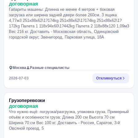
договорная
Габариты машины: Длинна не менее 4 метров + боковая
загрузка или ширина задней двери более 260см. 3 ящика
4,77м3 251x88x62\1?174kg 251x88x62\1?174kg 251x88x62\1?
172kg Палета 1 118x94x60\1?442kg Палета 2 118x88x120 1,09м3
Вес 216 кг. Доставить - Московская область, Одинцовский
городской округ, Звенигород, Парковая улица, 18А
Москва
Разные специалисты
2026-07-03
Откликнуться
Грузоперевозки
договорная
Что нужно ещё: погрузка/разгрузка, упаковка груза. Примерный
объём и особенности груза: Длина 200 см Высота 70 см
Ширина 70 см Вес 100 кг. Доставить - Россия, Саратов, 3-й
Овсяной проезд, 5