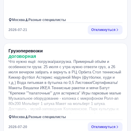
Москва
Разные специалисты
2026-07-21
Откликнуться
Грузоперевозки
договорная
Что нужно ещё: погрузка/разгрузка. Примерный объём и
особенности груза: 25 июля с утра нужно отвезти груз, а 26
июля вечером забрать и вернуть в РЦ Орбита Стол теннисный
Киккер футбол Астерикс надувной Мерч (футболки, худи и
т.д.) Вода питьевая в бутылка по 0,5 Листовки/Сертификаты/
Макеты Вешалки ИКЕА Теннисные ракетки и мячи Батут
"Крепежи "''палаточные"' для астерикса" Игры парковые малые
Музыкальное оборудование - колонка с микрофоном Ролл-ап
80х200 Мольберт 1 штука Макет на мольберт 1 штука.
Доставить - музей-заповедник Коломенское. Парк культуры и.
Доставить - Россия, Москва, музей-заповедник Коломенское
Москва
Разные специалисты
2026-07-20
Откликнуться