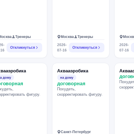
Москва
Тренеры
Москва
Тренеры
Москв
26-
2026-
2026-
Откликнуться
Откликнуться
-16
07-16
07-16
квааэробика
Аквааэробика
Акваа
догов
а дому
на дому
Похудет
оговорная
договорная
скоррек
худеть,
Похудеть,
орректировать фигуру.
скорректировать фигуру.
Санкт-Петербург