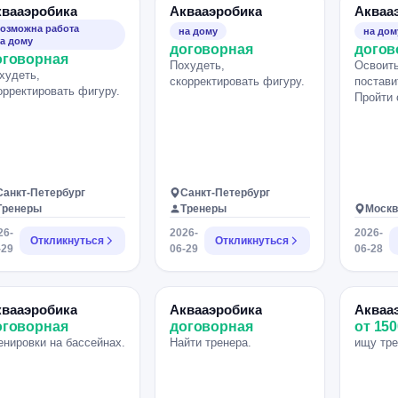
квааэробика
Аквааэробика
Акваа
озможна работа
на дому
на дом
а дому
договорная
догов
оговорная
Похудеть,
Освоить
худеть,
скорректировать фигуру.
постави
орректировать фигуру.
Пройти 
Санкт-Петербург
Санкт-Петербург
Тренеры
Тренеры
Москв
26-
2026-
2026-
Откликнуться
Откликнуться
-29
06-29
06-28
квааэробика
Аквааэробика
Акваа
оговорная
договорная
от 150
енировки на бассейнах.
Найти тренера.
ищу тре