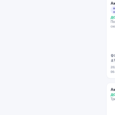
А
Площадь Революции
в
Пушкинская
Театральная
н
д
Тверская
Маяковская
По
Говорово
Селигерская
ск
Саларьево
Нижегородская
Локомотив
Ховрино
Некрасовка
Дмитровская
Савёловская
Менделеевская
ВДНХ
Бульвар Рокоссовского
20
Первомайская
Семёновская
06
Волгоградский проспект
Пролетарская
Таганская
А
Орехово
Царицыно
д
Бульвар Дмитрия Донского
Тр
Южная
Севастопольская
Тульская
Новоясеневская