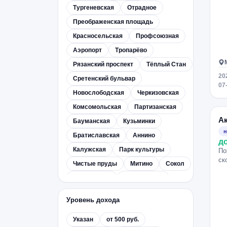
Тургеневская
Отрадное
Преображенская площадь
Красносельская
Профсоюзная
Аэропорт
Тропарёво
Рязанский проспект
Тёплый Стан
20
Сретенский бульвар
07
Новослободская
Черкизовская
Комсомольская
Партизанская
А
Бауманская
Кузьминки
н
Братиславская
Аннино
д
Калужская
Парк культуры
По
ск
Чистые пруды
Митино
Сокол
Щёлковская
Новогиреево
Перово
Выхино
Уровень дохода
Домодедовская
Коломенская
Указан
от 500 руб.
Улица Академика Янгеля