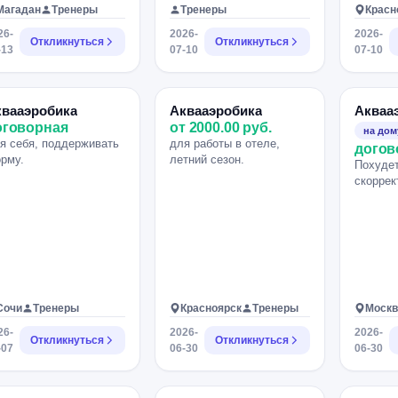
Магадан
Тренеры
Тренеры
Красн
26-
2026-
2026-
Откликнуться
Откликнуться
-13
07-10
07-10
квааэробика
Аквааэробика
Акваа
оговорная
от 2000.00 руб.
на дом
я себя, поддерживать
для работы в отеле,
догов
рму.
летний сезон.
Похудет
скоррек
Сочи
Тренеры
Красноярск
Тренеры
Москв
26-
2026-
2026-
Откликнуться
Откликнуться
-07
06-30
06-30