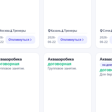
Москва
Тренеры
Казань
Тренеры
Сочи
26-
2026-
2026-
Откликнуться
Откликнуться
-22
06-22
06-22
квааэробика
Аквааэробика
Акваа
оговорная
договорная
на дом
упповое занятие.
Групповое занятие.
догов
Для бе