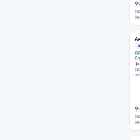
20
06
А
н
д
Дл
фо
ск
ск
20
06