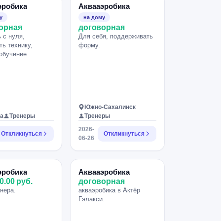
эробика
Аквааэробика
у
на дому
орная
договорная
 с нуля,
Для себя, поддерживать
ть технику,
форму.
обучение.
Южно-Сахалинск
а
Тренеры
Тренеры
2026-
Откликнуться
Откликнуться
06-26
эробика
Аквааэробика
0.00 руб.
договорная
нера.
акваэробика в Актёр
Гэлакси.