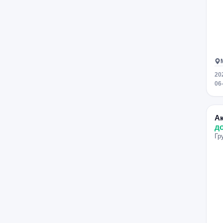
Ленинский проспект
Шаболовская
Фрунзенская
Молодёжная
Пионерская
Фили
Выставочная
Тушинская
20
06
А
д
Гр