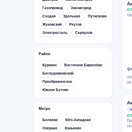
А
Газопровод
Звенигород
от
гр
Сходня
Удельная
Путилково
Жуковский
Реутов
Электросталь
Серпухов
Щелково
Сергиев Посад
Раменское
Ступино
Видное
Район
Дзержинский
Нахабино
Куркино
Восточное Бирюлёво
Дедовск
Апрелевка
Бескудниковский
Архангельское
Октябрьский
20
Преображенское
Опалиха
Очаково
Икша
08
Южное Бутово
Софрино
Фирсановка
А
Метро
н
от
Беляево
Юго-Западная
По
ск
Озёрная
Коньково