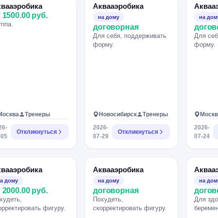
квааэробика
Аквааэробика
Акваа
 1500.00 руб.
на дому
на дом
уппа.
договорная
догов
Для себя, поддерживать
Для себ
форму.
форму.
Москва
Тренеры
Новосибирск
Тренеры
Москв
26-
2026-
2026-
Откликнуться
Откликнуться
-05
07-29
07-24
квааэробика
Аквааэробика
Акваа
а дому
на дому
на дом
 2000.00 руб.
договорная
догов
худеть,
Похудеть,
Для здо
орректировать фигуру.
скорректировать фигуру.
беремен