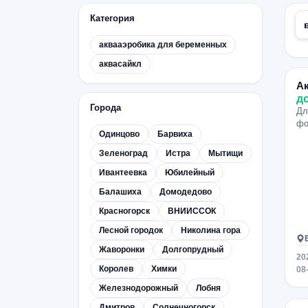
Категория
аквааэробика для беременных
аквасайкл
А
д
Города
Дл
фо
Одинцово
Барвиха
Зеленоград
Истра
Мытищи
Ивантеевка
Юбилейный
Балашиха
Домодедово
Красногорск
ВНИИССОК
Лесной городок
Николина гора
Жаворонки
Долгопрудный
20
Королев
Химки
08
Железнодорожный
Лобня
Дмитров
Солнечногорск