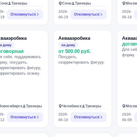
Сочи
Тренеры
Сочи
Тренеры
Москв
26-
2026-
2026-
Откликнуться
Откликнуться
-19
06-19
06-18
квааэробика
Аквааэробика
Акваа
догов
а дому
на дому
Для себ
оговорная
от 500.00 руб.
форму.
я себя, поддерживать
Похудеть,
рму, похудеть,
скорректировать фигуру.
орректировать фигуру,
орректировать осанку.
Новосибирск
Тренеры
Челябинск
Тренеры
Москв
26-
2026-
2026-
Откликнуться
Откликнуться
-12
06-10
06-09