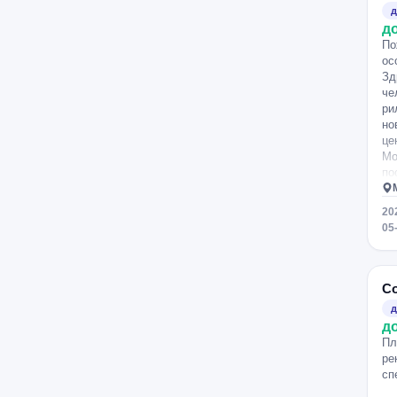
д
д
По
ос
Зд
че
ри
но
це
Мо
по
20
05
Со
д
д
Пл
ре
сп