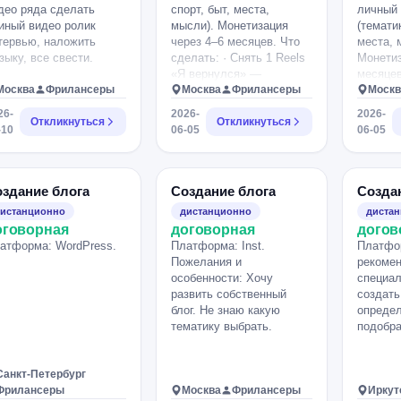
део ряда сделать
спорт, быт, места,
личный 
иный видео ролик
мысли). Монетизация
(тематик
тервью, наложить
через 4–6 месяцев. Что
места, 
зыку, все свести.
сделать: · Снять 1 Reels
Монетиз
«Я вернулся» —
месяцев
Москва
Фрилансеры
запустить диалог со
Москва
Фрилансеры
запусти
Москв
старой аудиторией. ·
старой 
26-
2026-
2026-
Откликнуться
Вести: 3–4 поста/неделю
Откликнуться
Вести: 
-10
06-05
06-05
(Reels + карусели),
(Reels 
сторис — ежедневно. ·
сторис 
Запускать опросы и
Запуска
вопросы в сторис —
вопросы
здание блога
Создание блога
Созда
добиться ERR
добить
истанционно
дистанционно
диста
(вовлечённости) ? 8%.
(вовлеч
оговорная
договорная
догов
Результат: 5000+
Результ
атформа: WordPress.
Платформа: Inst.
Платфо
активных подписчиков,
активны
Пожелания и
рекоме
появление платных
появлен
особенности: Хочу
специал
интеграций. Запрещено:
интегра
развить собственный
создать
накрутка ботов, покупка
накрутк
блог. Не знаю какую
определ
лайков.
лайков.
тематику выбрать.
подобр
Санкт-Петербург
Фрилансеры
Москва
Фрилансеры
Иркут