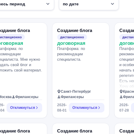
здание блога
Создание блога
Созда
истанционно
дистанционно
диста
оговорная
договорная
догов
атформа: по
Платформа: по
Платфо
комендации
рекомендации
рекоме
ециалиста. Мне нужно
специалиста.
специал
здать свой блог и
и особе
ложить свой материал.
начать 
репетит
Есть не
Хочу об
Санкт-Петербург
специал
Красн
Москва
Фрилансеры
Фрилансеры
какому-
Фрил
На данн
26-
2026-
2026-
Откликнуться
Откликнуться
не веду
-04
08-01
07-28
площад
рекоме
специал
пробова
здание блога
Создание блога
Созда