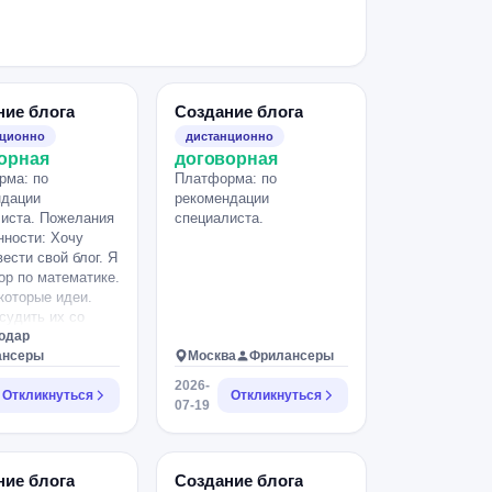
ние блога
Создание блога
нционно
дистанционно
орная
договорная
рма: по
Платформа: по
ндации
рекомендации
иста. Пожелания
специалиста.
нности: Хочу
вести свой блог. Я
ор по математике.
которые идеи.
судить их со
истом и прийти к
одар
то заключению.
ансеры
Москва
Фрилансеры
ый момент ничего
2026-
. Хочу найти свою
Откликнуться
Откликнуться
07-19
ку по
ндации
иста. (До этого
ла ВК, инсту и
ние блога
Создание блога