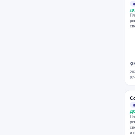
д
д
Пл
ре
сп
20
07
Со
д
д
Пл
ре
сп
и 