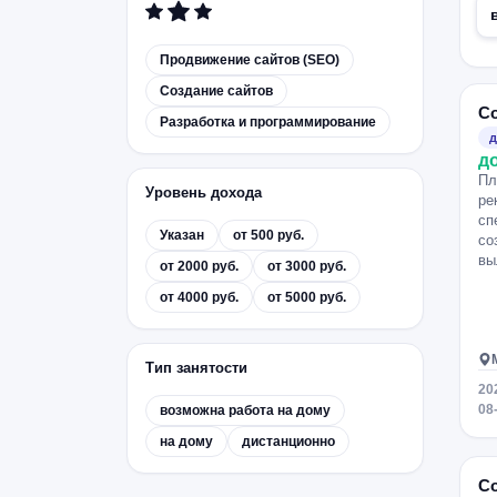
Продвижение сайтов (SEO)
Создание сайтов
Со
Разработка и программирование
д
д
Пл
Уровень дохода
ре
сп
Указан
от 500 руб.
со
вы
от 2000 руб.
от 3000 руб.
от 4000 руб.
от 5000 руб.
Тип занятости
20
08
возможна работа на дому
на дому
дистанционно
Со