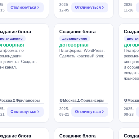
зработке слайдов 3.
пообщат
25-
2025-
2025-
ошу прислать ваше
Откликнуться
Откликнуться
приемны
-15
12-05
11-16
нутное видео по
адаптац
енарию.
семье 3
ребенка
дочь ин
здание блога
Создание блога
Созда
фотоген
истанционно
дистанционно
диста
оговорная
договорная
догов
атформа: по
Платформа: WordPress.
Платфо
комендации
Сделать красивый блог.
рекоме
ециалиста. Создать
специал
ен канал.
и особе
создать
языково
Москва
Фрилансеры
Москва
Фрилансеры
Москв
25-
2025-
2025-
Откликнуться
Откликнуться
-21
09-21
08-28
здание блога
Создание блога
Созда