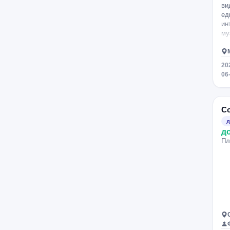
ви
ед
ин
му
20
06
Со
д
д
Пл