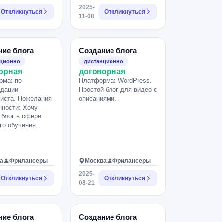
ься на тему
2025-
х детей и их
Откликнуться
Откликнуться
11-08
ии в обществе. В
 приемных
 и один кровный,
валид ооочень
ние блога
Создание блога
ична.
нционно
дистанционно
орная
договорная
рма: по
Платформа: WordPress.
ндации
Простой блог для видео с
иста. Пожелания
описаниями.
нности: Хочу
 блог в сфере
го обучения.
а
Фрилансеры
Москва
Фрилансеры
2025-
Откликнуться
Откликнуться
08-21
ние блога
Создание блога