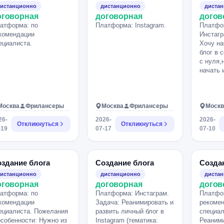
тг).
истанционно
дистанционно
диста
оговорная
договорная
догов
атформа: по
Платформа: Instagram.
Платфо
комендации
Инстагр
ециалиста.
Хочу на
блог в 
с нуля,
начать 
Москва
Фрилансеры
Москва
Фрилансеры
Москв
26-
2026-
2026-
Откликнуться
Откликнуться
-19
07-17
07-10
здание блога
Создание блога
Созда
истанционно
дистанционно
диста
оговорная
договорная
догов
атформа: по
Платформа: Инстаграм.
Платфо
комендации
Задача: Реанимировать и
рекоме
ециалиста. Пожелания
развить личный блог в
специал
особенности: Нужно из
Instagram (тематика:
Реаними