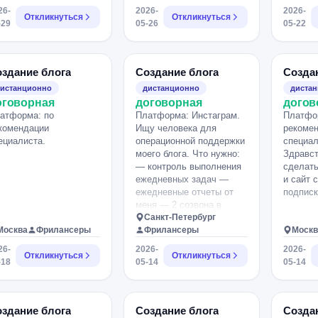
26-
2026-
2026-
Откликнуться
Откликнуться
-29
05-26
05-22
здание блога
Создание блога
Созда
истанционно
дистанционно
диста
оговорная
договорная
догов
атформа: по
Платформа: Инстаграм.
Платфо
комендации
Ищу человека для
рекоме
ециалиста.
операционной поддержки
специал
моего блога. Что нужно:
Здравст
— контроль выполнения
сделать
ежедневных задач —
и сайт 
ежедневные отчеты от
подписк
меня — 2 созвона в
неделю (планирование и
Санкт-Петербург
Москва
Фрилансеры
итоги) — помощь в
Фрилансеры
Москв
удержании рабочего
26-
2026-
2026-
Откликнуться
ритма и структуры Я
Откликнуться
-18
05-14
05-14
веду блог и монетизирую
через консультации/
наставничество. Важно:
— структурность —
здание блога
Создание блога
Созда