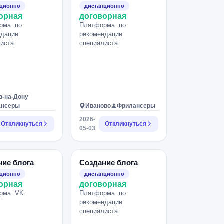
нционно
дистанционно
орная
договорная
рма: по
Платформа: по
ндации
рекомендации
иста.
специалиста.
в-на-Дону
ансеры
Иваново
Фрилансеры
2026-
Откликнуться
Откликнуться
05-03
ние блога
Создание блога
нционно
дистанционно
орная
договорная
рма: VK.
Платформа: по
рекомендации
специалиста.