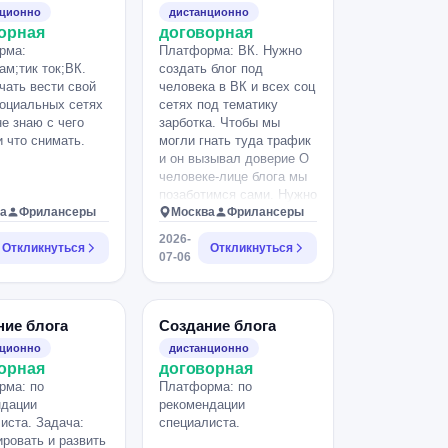
нционно
дистанционно
орная
договорная
рма:
Платформа: ВК. Нужно
ам;тик ток;ВК.
создать блог под
чать вести свой
человека в ВК и всех соц
социальных сетях
сетях под тематику
не знаю с чего
зарботка. Чтобы мы
и что снимать.
могли гнать туда трафик
и он вызывал доверие О
человеке-лице блога мы
позаботимся сами. Нужно
а
Фрилансеры
понять как реализовать
Москва
Фрилансеры
задачу. Может есть
2026-
Откликнуться
готовые каналы, которые
Откликнуться
07-06
переобуть под таргет
можно оч быстро.
ние блога
Создание блога
нционно
дистанционно
орная
договорная
рма: по
Платформа: по
ндации
рекомендации
иста. Задача:
специалиста.
ровать и развить