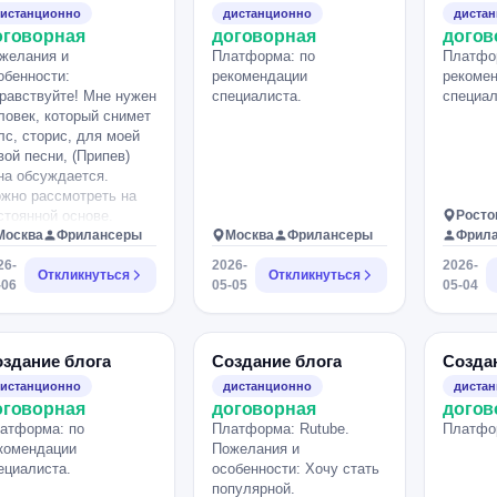
последовательность —
истанционно
дистанционно
диста
умение держать фокус —
оговорная
договорная
догов
системность —
желания и
Платформа: по
Платфо
дисциплинированность.
обенности:
рекомендации
рекоме
равствуйте! Мне нужен
специалиста.
специал
ловек, который снимет
лс, сторис, для моей
вой песни, (Припев)
на обсуждается.
жно рассмотреть на
стоянной основе.
Росто
Москва
Фрилансеры
Москва
Фрилансеры
Фрил
26-
2026-
2026-
Откликнуться
Откликнуться
-06
05-05
05-04
здание блога
Создание блога
Созда
истанционно
дистанционно
диста
оговорная
договорная
догов
атформа: по
Платформа: Rutube.
Платфо
комендации
Пожелания и
ециалиста.
особенности: Хочу стать
популярной.