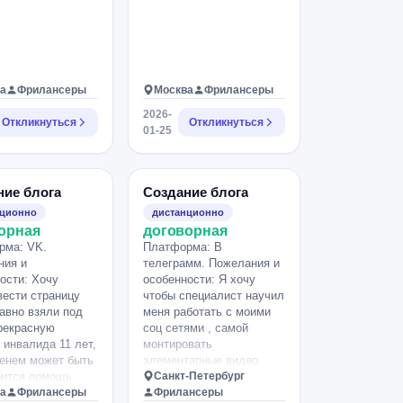
а
Фрилансеры
Москва
Фрилансеры
2026-
Откликнуться
Откликнуться
01-25
ние блога
Создание блога
нционно
дистанционно
орная
договорная
рма: VK.
Платформа: В
ния и
телеграмм. Пожелания и
ости: Хочу
особенности: Я хочу
вести страницу
чтобы специалист научил
авно взяли под
меня работать с моими
рекрасную
соц сетями , самой
 инвалида 11 лет,
монтировать
енем может быть
элементарные видео
бится помощь
ролики и самой
Санкт-Петербург
 вообще хочу
а
Фрилансеры
редактировать фото.
Фрилансеры