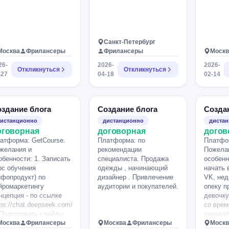
Санкт-Петербург
Москва
Фрилансеры
Фрилансеры
Москв
26-
2026-
2026-
Откликнуться
Откликнуться
-27
04-18
02-14
здание блога
Создание блога
Созда
истанционно
дистанционно
диста
оговорная
договорная
догов
атформа: GetCourse.
Платформа: по
Платфо
желания и
рекомендации
Пожела
обенности: 1. Записать
специалиста. Продажа
особенн
рс обучения
одежды , начинающий
начать 
нфопродукт) по
дизайнер . Привлечение
VK, нед
йромаркетингу
аудитории и покупателей.
опеку п
нцепция - по ссылке
девочку
tps://chat.deepseek.com/share/4acys6a4h5xt85xs8c
со врем
 Подготовить слайды
понадо
и принять участие в
Москва
Фрилансеры
Москва
Фрилансеры
людей ,
Москв