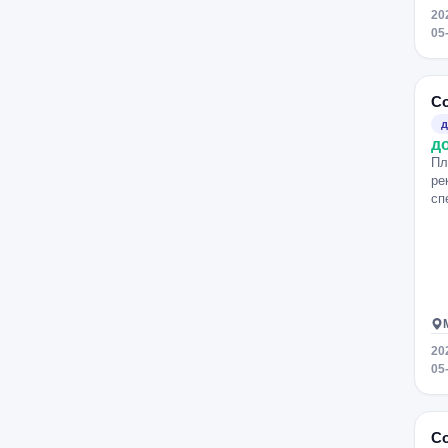
20
05
Со
д
д
Пл
ре
сп
20
05
Со