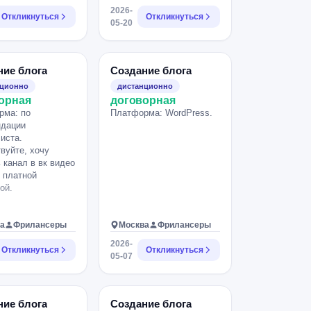
2026-
Откликнуться
Откликнуться
05-20
ние блога
Создание блога
нционно
дистанционно
орная
договорная
рма: по
Платформа: WordPress.
ндации
иста.
вуйте, хочу
 канал в вк видео
с платной
ой.
а
Фрилансеры
Москва
Фрилансеры
2026-
Откликнуться
Откликнуться
05-07
ние блога
Создание блога