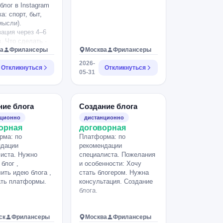
блог в Instagram
а: спорт, быт,
мысли).
ация через 4–6
. Что сделать ·
ть диалог со
а
Фрилансеры
Москва
Фрилансеры
аудиторией. ·
2026-
3–4 поста/неделю
Откликнуться
Откликнуться
05-31
+ карусели),
— ежедневно. ·
ть опросы и
 в сторис —
ние блога
Создание блога
ся ERR
нционно
дистанционно
ённости) ? 8%.
орная
договорная
ат: 5000+
рма: по
Платформа: по
х подписчиков,
ндации
рекомендации
ие платных
иста. Нужно
специалиста. Пожелания
ций. Запрещено:
 блог ,
и особенности: Хочу
а ботов, покупка
ить идею блога ,
стать блогером. Нужна
ать платформы.
консультация. Создание
блога.
ск
Фрилансеры
Москва
Фрилансеры