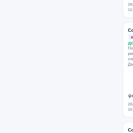
ра
20
Пр
12
ми
сц
Со
д
д
Пл
ре
сп
Дз
20
10
Со