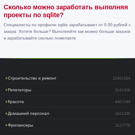
Сколько можно заработать выполняя
проекты по sqlite?
Специалисты по профилю sqlite зарабатывают от 0.00 рублей с
заказа. Хотите больше? Выполняйте как можно больше заказов
и зарабатывайте сколько пожелаете
Строительство и ремонт
12481584
Репетиторы
5242328
Красота
4407193
Домашний персонал
1621339
Фрилансеры
1127778