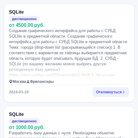
SQLite
дистанционно
от 4500.00 руб.
Создание графического интерфейса для работы с СУБД
SQLlite в предметной области. Создание графического
интерфейса для работы с СУБД SQLlite в предметной области.
Тема: города (drop-down list (раскрывающийся список)) 1. В
соответствии с вариантом из таблицы выбирается предметная
область которую будет описывать будущая БД. 2. СУБД -
SQLite (по вашему желанию можно выбрать другую
реляционную базу данных).
[https://docs.python.org/3/library/sqlite3.html] 3. На основе
выбранной предметной области создать 2 таблицы
Москва
Фрилансеры
объединенные по общему полю. 4. Все поля в обеих таблицах
должны иметь явно заданный тип и ограничения(на ваше
2024-03-19
Откликнуться
усмотрение). 5. Основная(первая) таблица должна содержать
не менее 50 записей. 6. Для работы с БД необходимо создать
графический интерфейс на основе фреймворка
Kivy[https://kivy.org/] (по вашему желанию можете
SQLite
использовать другой фреймворк, например wxWidgets, Tkinter,
дистанционно
PyQt и другие). А также иметь систему аутентификации вида
от 1000.00 руб.
Логин-Пароль(хранение в json с хешированием паролей): 7.
Разработать базу данных с нуля. Необходима объектно
Пользователь (просмотр); 8. Администратор (просмотр,