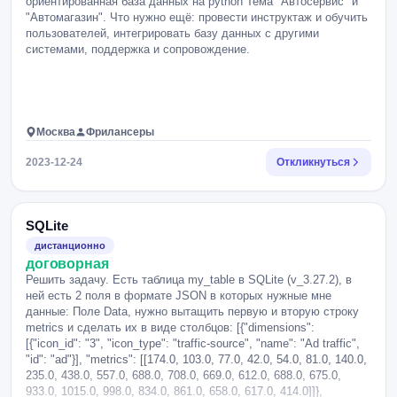
ориентированная база данных на python Тема "Автосервис" и
добавление, модификация, удаление). 9. Создать меню для
"Автомагазин". Что нужно ещё: провести инструктаж и обучить
выполнения следующего вида запросов: 10.
пользователей, интегрировать базу данных с другими
Параметризированный запрос 11. Параметризованный запрос с
системами, поддержка и сопровождение.
группировкой 12. Параметризированный сложный запрос по
двум таблицам. 13. Вид меню выбирается в соответствии с
вариантом из таблицы. Что нужно ещё: Сделать скрины по
ходу всей работы. Эта работа для практики в университете,
мне нужны скрины по ходу всей работы.
Москва
Фрилансеры
2023-12-24
Откликнуться
SQLite
дистанционно
договорная
Решить задачу. Есть таблица my_table в SQLite (v_3.27.2), в
ней есть 2 поля в формате JSON в которых нужные мне
данные: Поле Data, нужно вытащить первую и вторую строку
metrics и сделать их в виде столбцов: [{"dimensions":
[{"icon_id": "3", "icon_type": "traffic-source", "name": "Ad traffic",
"id": "ad"}], "metrics": [[174.0, 103.0, 77.0, 42.0, 54.0, 81.0, 140.0,
235.0, 438.0, 557.0, 688.0, 708.0, 669.0, 612.0, 688.0, 675.0,
933.0, 1015.0, 998.0, 834.0, 861.0, 658.0, 617.0, 414.0]]},