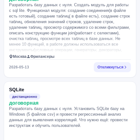
Разработать базу данных с нуля. Создать модуль для работы
с sql lite. Функционал модуля: создание соединения(в файле
есть готовый), создание таблиц( в файле есть), создание строк
таблиц, обновления значений строков, удаление строк,
удаление таблиц, просмотр содержимого со всеми фильтрами,
описать конструкцию функции join(работает с селектами),
очистка таблиц, просмотре всех таблиц в базе данных. Не
менее 10 функций, в работе должны использоваться все
инструменты(условные операции, генераторы, декораторы,
функции высшего порядка, картеж позиционных аргументов,
Москва
Фрилансеры
словарь ключевых аргументов, дефолтные аргументы(где
надо)). Система должна быть отказоустойчивой, обязательно
2026-05-13
Откликнуться
описать свои ошибки не менее 3, как минимум одна должна
наследоваться от кастомной, которую вы создали. К работе
приложить документацию из 4 разделов: 1-Описание методов
модуля, 2-Описание использования модуля, 3-Объяснение
SQLite
используемых инструментов(где и почему что используется и
дистанционно
как), 4-Приложить код модуля и код main.py. Что нужно ещё:
договорная
разработать документацию, провести инструктаж и обучить
Разработать базу данных с нуля. Установить SQLite базу на
пользователей.
Windows (5 файлов csv) и провести регрессионный анализ
данных для выявления корреляций. Что нужно ещё: провести
инструктаж и обучить пользователей.