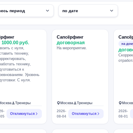
ёрфинг
Сапсёрфинг
Сапсё
 1000.00 руб.
договорная
на дом
воить с нуля,
На мероприятие.
догов
ставить технику,
Скоррек
орректировать,
отработ
работать технику,
дготовиться к
ревнованиям. Уровень
дготовки: С нуля.
Москва
Тренеры
Москва
Тренеры
Москв
26-
2026-
2026-
Откликнуться
Откликнуться
-05
08-04
08-01