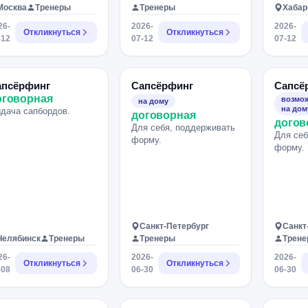
Москва
Тренеры
Тренеры
Хабар
26-
2026-
2026-
Откликнуться
Откликнуться
-12
07-12
07-12
апсёрфинг
Сапсёрфинг
Сапсё
оговорная
возмож
на дому
на дом
дача сапбордов.
договорная
догов
Для себя, поддерживать
Для себ
форму.
форму.
Санкт-Петербург
Санкт
Челябинск
Тренеры
Тренеры
Трен
26-
2026-
2026-
Откликнуться
Откликнуться
-08
06-30
06-30