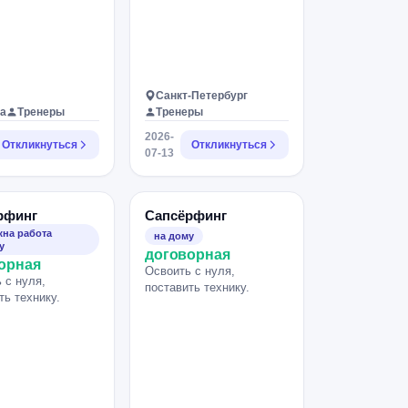
Санкт-Петербург
а
Тренеры
Тренеры
2026-
Откликнуться
Откликнуться
07-13
рфинг
Сапсёрфинг
на работа
на дому
у
договорная
орная
Освоить с нуля,
 с нуля,
поставить технику.
ть технику.