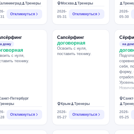
Калининград
Тренеры
Москва
Тренеры
Трен
26-
2026-
2026-
Откликнуться
Откликнуться
-31
05-31
05-30
апсёрфинг
Сапсёрфинг
Сёрфи
договорная
а дому
на дом
Освоить с нуля,
оговорная
догов
поставить технику.
воить с нуля,
Подгото
ставить технику.
соревно
себя, п
форму, 
отработ
Уровень
Новичок
Санкт-Петербург
Санкт
Тренеры
Крым
Тренеры
Трен
26-
2026-
2026-
Откликнуться
Откликнуться
-28
05-27
05-25