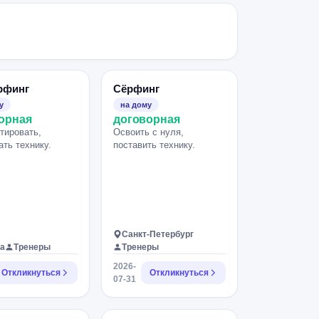
рфинг
Сёрфинг
у
на дому
орная
договорная
тировать,
Освоить с нуля,
ать технику.
поставить технику.
Санкт-Петербург
а
Тренеры
Тренеры
2026-
Откликнуться
Откликнуться
07-31