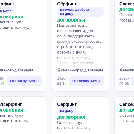
ёрфинг
Сёрфинг
Сапсё
догов
возможна работа
а дому
на дому
Освоить
оговорная
договорная
постави
воить с нуля,
Подготовиться к
ставить технику.
соревнованиям, для
себя, поддерживать
форму, скорректировать,
отработать технику,
освоить с нуля,
поставить технику.
Уровень подготовки:
Норм.
Иваново
Тренеры
Калининград
Тренеры
Москв
26-
2026-
2026-
Откликнуться
Откликнуться
-16
06-14
06-08
апсёрфинг
Сёрфинг
Сапсё
оговорная
догов
на дому
воить с нуля,
Освоить
договорная
ставить технику.
постави
Освоить с нуля,
поставить технику.