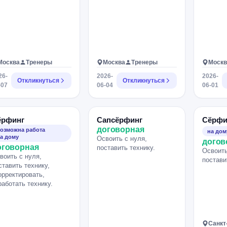
Москва
Тренеры
Москва
Тренеры
Москв
26-
2026-
2026-
Откликнуться
Откликнуться
-07
06-04
06-01
ёрфинг
Сапсёрфинг
Сёрфи
договорная
озможна работа
на дом
а дому
Освоить с нуля,
догов
оговорная
поставить технику.
Освоить
воить с нуля,
постави
ставить технику,
орректировать,
работать технику.
Санкт