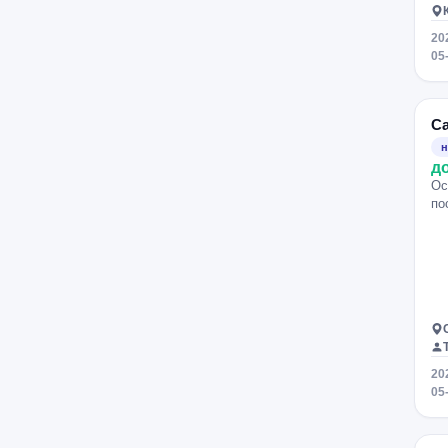
20
05
С
н
д
Ос
по
20
05