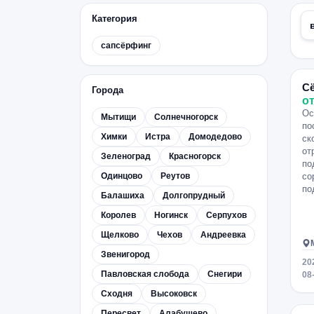
Категория
сапсёрфинг
С
Города
от
Ос
Мытищи
Солнечногорск
по
Химки
Истра
Домодедово
ск
от
Зеленоград
Красногорск
по
Одинцово
Реутов
со
по
Балашиха
Долгопрудный
Королев
Ногинск
Серпухов
Щелково
Чехов
Андреевка
Звенигород
20
Павловская слобода
Снегири
08
Сходня
Высоковск
Пересвет
Алабушево