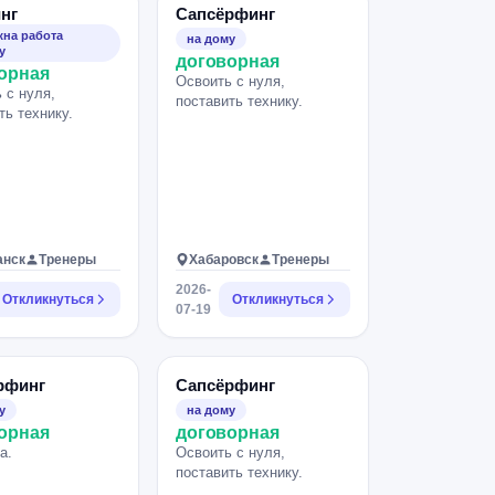
нг
Сапсёрфинг
на работа
на дому
у
договорная
орная
Освоить с нуля,
 с нуля,
поставить технику.
ть технику.
анск
Тренеры
Хабаровск
Тренеры
2026-
Откликнуться
Откликнуться
07-19
рфинг
Сапсёрфинг
у
на дому
орная
договорная
а.
Освоить с нуля,
поставить технику.