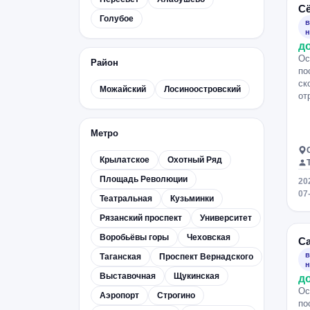
С
Голубое
в
н
д
Ос
Район
по
ск
Можайский
Лосиноостровский
от
Метро
Крылатское
Охотный Ряд
Площадь Революции
20
07
Театральная
Кузьминки
Рязанский проспект
Университет
Воробьёвы горы
Чеховская
С
в
Таганская
Проспект Вернадского
н
Выставочная
Щукинская
д
Ос
Аэропорт
Строгино
по