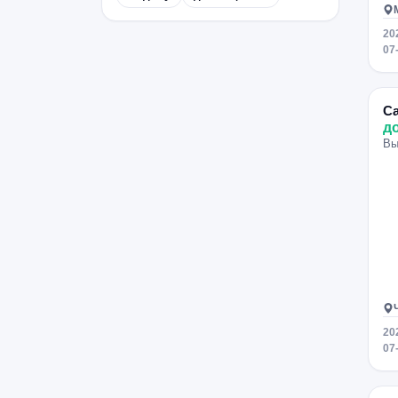
Саларьево
Коммунарка
Тимирязевская
Проспект Мира
20
07
Бульвар Рокоссовского
Первомайская
Измайловская
Бауманская
Перово
Выхино
С
д
Пролетарская
Марьино
Вы
Дубровка
Царицыно
Павелецкая
Бульвар Дмитрия Донского
Аннино
Чертановская
Нагорная
Тульская
Добрынинская
Юго-Западная
Пионерская
Фили
Сходненская
Октябрьское Поле
20
07
Баррикадная
Войковская
Боровицкая
Китай-город