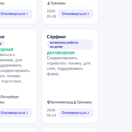
еры
Тренеры
2026-
Откликнуться
Откликнуться
05-28
нг
Сёрфинг
возможна работа
у
на дому
орная
договорная
виться к
Скорректировать,
ваниям, для
отработать технику, для
оддерживать
себя, поддерживать
скорректировать,
форму.
ать технику.
 подготовки:
.
-Петербург
еры
Калининград
Тренеры
2026-
Откликнуться
Откликнуться
05-24