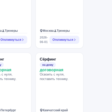
а
Тренеры
Москва
Тренеры
2026-
Откликнуться
Откликнуться
06-01
нг
Сёрфинг
у
на дому
орная
договорная
 с нуля,
Освоить с нуля,
ть технику.
поставить технику.
-Петербург
Камчатский край