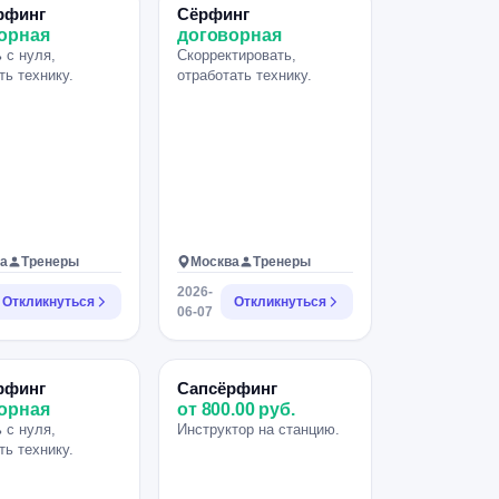
рфинг
Сёрфинг
орная
договорная
 с нуля,
Скорректировать,
ть технику.
отработать технику.
а
Тренеры
Москва
Тренеры
2026-
Откликнуться
Откликнуться
06-07
рфинг
Сапсёрфинг
орная
от 800.00 руб.
 с нуля,
Инструктор на станцию.
ть технику.