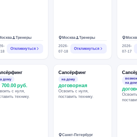
Москва
Тренеры
Москва
Тренеры
Москв
26-
2026-
2026-
Откликнуться
Откликнуться
-18
07-18
07-17
апсёрфинг
Сапсёрфинг
Сапсё
возмож
а дому
на дому
на дом
 700.00 руб.
договорная
догов
воить с нуля,
Освоить с нуля,
Освоить
ставить технику.
поставить технику.
постави
Санкт-Петербург