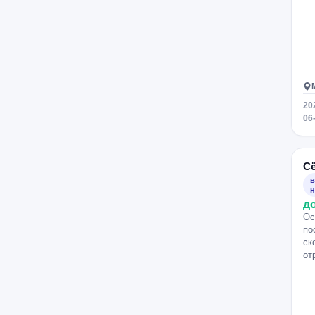
20
06
С
в
н
д
Ос
по
ск
от