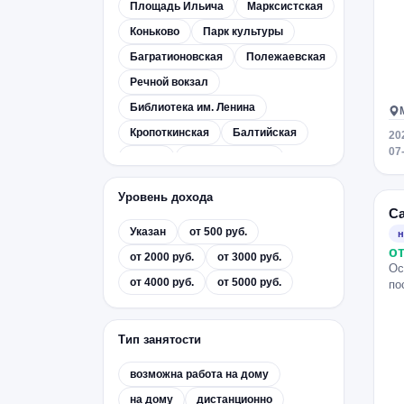
Площадь Ильича
Марксистская
Коньково
Парк культуры
Багратионовская
Полежаевская
Речной вокзал
Библиотека им. Ленина
Кропоткинская
Балтийская
20
07
Сокол
Комсомольская
Текстильщики
Люблино
Уровень дохода
Римская
Коломенская
С
Указан
от 500 руб.
Спортивная
Фрунзенская
н
от
от 2000 руб.
от 3000 руб.
Молодёжная
Филёвский парк
Ос
от 4000 руб.
от 5000 руб.
Международная
Тушинская
по
Беговая
Улица 1905 года
Водный стадион
Динамо
Тип занятости
Кузнецкий Мост
Тверская
возможна работа на дому
Арбатская
Александровский сад
на дому
дистанционно