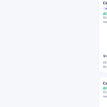
Красные Ворота
Лубянка
С
Пушкинская
Маяковская
н
д
Сретенский бульвар
Солнцево
Ос
Деловой центр
Тропарёво
по
Технопарк
Румянцево
Измайлово
Соколиная гора
20
06
С
д
Ос
по