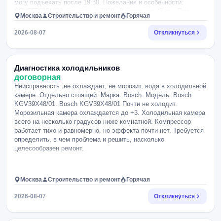
могу подъехать после 19:30. Пожелания и особенности:
SRV55T03EU/38 покупали в 2008г. Встроенная 45 см. При
Москва
Строительство и ремонт
Горячая
программе авто: жужжит, переодически срабатывает реле.
Фильтр чистый. При открытии спустя 15 минут, пара нет. Из
2026-08-07
Откликнуться
верхней моющей лопасти капала холодная. Лопасть была не
подвижна. Раскрутил, добрался до лопасти насоса. Мусора,
осколков нет. Лопасть проворачивается. При полном цикле
таблетку съедала два раза, но не отмывала. Домой в эти дни
Диагностика холодильников
могу подъехать после 19:30.
договорная
Неисправность: не охлаждает, не морозит, вода в холодильной
камере. Отдельно стоящий. Марка: Bosch. Модель: Bosch
KGV39X48/01. Bosch KGV39X48/01 Почти не холодит.
Морозильная камера охлаждается до +3. Холодильная камера
всего на несколько градусов ниже комнатной. Компрессор
работает тихо и равномерно, но эффекта почти нет. Требуется
определить, в чем проблема и решить, насколько
целесообразен ремонт.
Москва
Строительство и ремонт
Горячая
2026-08-07
Откликнуться