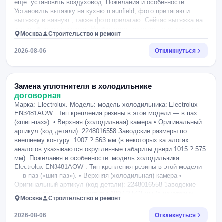
ещё: установить воздуховод. Пожелания и особенности:
Установить вытяжку на кухню maunfield, фото прилагаю и
вытяжку в ванную , также фото прилагаю. Сейчас вытяжка на
кухне обычная домовая. Необходимо поставить вытяжку, как
Москва
Строительство и ремонт
на фото. Уже куплена. Проверить, подходит ли данная модель
для установки, если нет, поменяем на нужную. Дом
2026-08-06
Откликнуться
панельный, примерно 88 года.
Замена уплотнителя в холодильнике
договорная
Марка: Electrolux. Модель: модель холодильника: Electrolux
EN3481AOW . Тип крепления резины в этой модели — в паз
(«шип-паз»). • Верхняя (холодильная) камера • Оригинальный
артикул (код детали): 2248016558 Заводские размеры по
внешнему контуру: 1007 ? 563 мм (в некоторых каталогах
аналогов указываются округленные габариты двери 1015 ? 575
мм). Пожелания и особенности: модель холодильника:
Electrolux EN3481AOW . Тип крепления резины в этой модели
— в паз («шип-паз»). • Верхняя (холодильная) камера •
Оригинальный артикул (код детали): 2248016558 Заводские
размеры по внешнему контуру: 1007 ? 563 мм (в некоторых
Москва
Строительство и ремонт
каталогах аналогов указываются округленные габариты двери
1015 ? 575 мм).
2026-08-06
Откликнуться