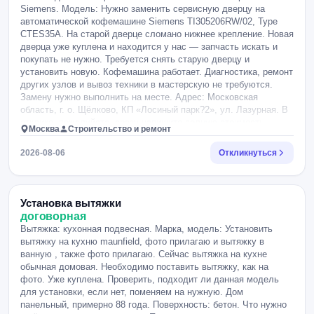
Siemens. Модель: Нужно заменить сервисную дверцу на
автоматической кофемашине Siemens TI305206RW/02, Type
CTES35A. На старой дверце сломано нижнее крепление. Новая
дверца уже куплена и находится у нас — запчасть искать и
покупать не нужно. Требуется снять старую дверцу и
установить новую. Кофемашина работает. Диагностика, ремонт
других узлов и вывоз техники в мастерскую не требуются.
Замену нужно выполнить на месте. Адрес: Московская
область, г. о. Щёлково, КП «Лосиный парк?2», ул. Лазурная. В
отклике, пожалуйста, сразу напишите полную стоимость
Москва
Строительство и ремонт
работы с учётом выезда и когда сможете приехать. Пожелания
и особенности: Нужно заменить сервисную дверцу на
2026-08-06
Откликнуться
автоматической кофемашине Siemens TI305206RW/02, Type
CTES35A. На старой дверце сломано нижнее крепление. Новая
дверца уже куплена и находится у нас — запчасть искать и
покупать не нужно. Требуется снять старую дверцу и
Установка вытяжки
установить новую. Кофемашина работает. Диагностика, ремонт
договорная
других узлов и вывоз техники в мастерскую не требуются.
Вытяжка: кухонная подвесная. Марка, модель: Установить
Замену нужно выполнить на месте. Адрес: Московская
вытяжку на кухню maunfield, фото прилагаю и вытяжку в
область, г. о. Щёлково, КП «Лосиный парк?2», ул. Лазурная. В
ванную , также фото прилагаю. Сейчас вытяжка на кухне
отклике, пожалуйста, сразу напишите полную стоимость
обычная домовая. Необходимо поставить вытяжку, как на
работы с учётом выезда и когда сможете приехать.
фото. Уже куплена. Проверить, подходит ли данная модель
для установки, если нет, поменяем на нужную. Дом
панельный, примерно 88 года. Поверхность: бетон. Что нужно