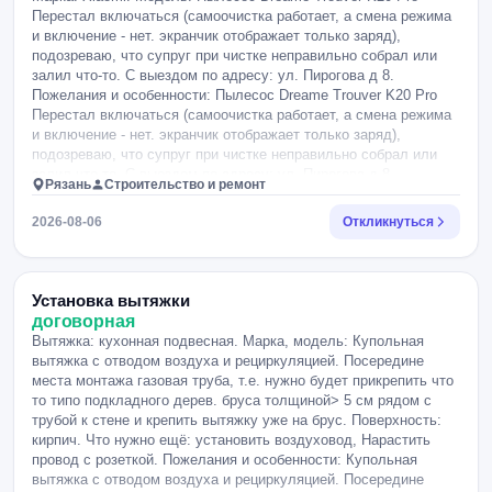
Перестал включаться (самоочистка работает, а смена режима
и включение - нет. экранчик отображает только заряд),
подозреваю, что супруг при чистке неправильно собрал или
залил что-то. С выездом по адресу: ул. Пирогова д 8.
Пожелания и особенности: Пылесос Dreame Trouver K20 Pro
Перестал включаться (самоочистка работает, а смена режима
и включение - нет. экранчик отображает только заряд),
подозреваю, что супруг при чистке неправильно собрал или
залил что-то. С выездом по адресу: ул. Пирогова д 8.
Рязань
Строительство и ремонт
2026-08-06
Откликнуться
Установка вытяжки
договорная
Вытяжка: кухонная подвесная. Марка, модель: Купольная
вытяжка с отводом воздуха и рециркуляцией. Посередине
места монтажа газовая труба, т.е. нужно будет прикрепить что
то типо подкладного дерев. бруса толщиной> 5 см рядом с
трубой к стене и крепить вытяжку уже на брус. Поверхность:
кирпич. Что нужно ещё: установить воздуховод, Нарастить
провод с розеткой. Пожелания и особенности: Купольная
вытяжка с отводом воздуха и рециркуляцией. Посередине