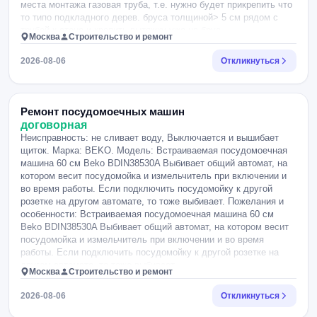
места монтажа газовая труба, т.е. нужно будет прикрепить что
то типо подкладного дерев. бруса толщиной> 5 см рядом с
трубой к стене и крепить вытяжку уже на брус.
Москва
Строительство и ремонт
2026-08-06
Откликнуться
Ремонт посудомоечных машин
договорная
Неисправность: не сливает воду, Выключается и вышибает
щиток. Марка: BEKO. Модель: Встраиваемая посудомоечная
машина 60 см Beko BDIN38530A Выбивает общий автомат, на
котором весит посудомойка и измельчитель при включении и
во время работы. Если подключить посудомойку к другой
розетке на другом автомате, то тоже выбивает. Пожелания и
особенности: Встраиваемая посудомоечная машина 60 см
Beko BDIN38530A Выбивает общий автомат, на котором весит
посудомойка и измельчитель при включении и во время
работы. Если подключить посудомойку к другой розетке на
другом автомате, то тоже выбивает.
Москва
Строительство и ремонт
2026-08-06
Откликнуться