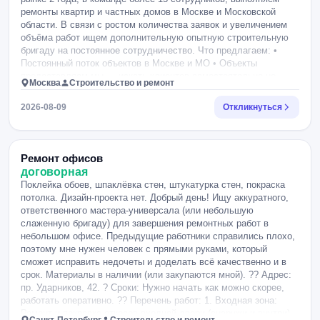
ремонты квартир и частных домов в Москве и Московской
области. В связи с ростом количества заявок и увеличением
объёма работ ищем дополнительную опытную строительную
бригаду на постоянное сотрудничество. Что предлагаем: •
Постоянный поток объектов в Москве и МО • Объекты
предоставляем мы — искать клиентов самостоятельно не
Москва
Строительство и ремонт
нужно • Своевременная оплата • Понятные объёмы работ и
согласованные сроки • Долгосрочное сотрудничество •
2026-08-09
Откликнуться
Возможность постоянно загружать бригаду работой • Условия и
стоимость работ обсуждаем индивидуально в зависимости от
квалификации и объёма объекта Кого ищем: Опытную бригаду,
которая умеет самостоятельно организовать работу на объекте
Ремонт офисов
и выполнять комплекс ремонтно-отделочных работ.
договорная
Рассмотрим бригады, которые выполняют: — черновые
Поклейка обоев, шпаклёвка стен, штукатурка стен, покраска
работы; — штукатурку и шпаклёвку; — малярные работы; —
потолка. Дизайн-проекта нет. Добрый день! Ищу аккуратного,
плиточные работы; — укладку напольных покрытий; —
ответственного мастера-универсала (или небольшую
электрику; — сантехнику; — монтаж и другие отделочные
слаженную бригаду) для завершения ремонтных работ в
работы. Для нас важно: ? Опыт работы на объектах ?
небольшом офисе. Предыдущие работники справились плохо,
Качественное выполнение работ ? Соблюдение сроков ?
поэтому мне нужен человек с прямыми руками, который
Ответственное отношение к объекту ? Аккуратность ? Умение
сможет исправить недочеты и доделать всё качественно и в
работать по договорённостям ? Наличие собственного
срок. Материалы в наличии (или закупаются мной). ?? Адрес:
инструмента ? Желание работать стабильно и на долгосрочной
пр. Ударников, 42. ? Сроки: Нужно начать как можно скорее,
основе Мы не ищем бригаду на один объект. Нам нужны
работать оперативно. ?? Перечень работ: 1. Входная зона:
ответственные специалисты, с которыми можно выстроить
Ремонт и покраска откосов входной двери (снаружи и внутри).