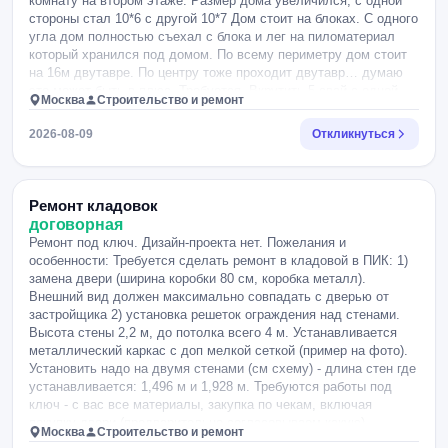
комнату на втором этаже. Размер дома увеличился, с одной
стороны стал 10*6 с другой 10*7 Дом стоит на блоках. С одного
угла дом полностью съехал с блока и лег на пиломатериал
который хранился под домом. По всему периметру дом стоит
на 16м двутавре. По центру тоже проходит двутавр… думаю
это может быть в плюс. Требуется. Вкрутить 5 свай с одной
Москва
Строительство и ремонт
стороны, 5 свай с другой, сваи связать между собой 25м
двутавр.
2026-08-09
Откликнуться
Ремонт кладовок
договорная
Ремонт под ключ. Дизайн-проекта нет. Пожелания и
особенности: Требуется сделать ремонт в кладовой в ПИК: 1)
замена двери (ширина коробки 80 см, коробка металл).
Внешний вид должен максимально совпадать с дверью от
застройщика 2) установка решеток ограждения над стенами.
Высота стены 2,2 м, до потолка всего 4 м. Устанавливается
металлический каркас с доп мелкой сеткой (пример на фото).
Установить надо на двумя стенами (см схему) - длина стен где
устанавливается: 1,496 м и 1,928 м. Требуются работы под
ключ - с вас все материалы, закупка по чекам, включая
покупку двери (предварительно согласовываем какую),
Москва
Строительство и ремонт
согласование в ПИК установки решетки.