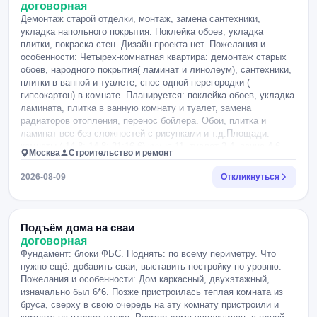
аренду. Что-то привезём, докупим для работы. Ничего сверх
договорная
сложного на объектах нет и не будет. Главное аккуратность в
Демонтаж старой отделки, монтаж, замена сантехники,
работе и своевременные переделки, если требуется.
укладка напольного покрытия. Поклейка обоев, укладка
плитки, покраска стен. Дизайн-проекта нет. Пожелания и
особенности: Четырех-комнатная квартира: демонтаж старых
обоев, народного покрытия( ламинат и линолеум), сантехники,
плитки в ванной и туалете, снос одной перегородки (
гипсокартон) в комнате. Планируется: поклейка обоев, укладка
ламината, плитка в ванную комнату и туалет, замена
радиаторов отопления, перенос бойлера. Обои, плитка и
ламинат все без сложностей с рисунками и т.д.Площади:
комнаты ( 14,8; 14,8; 21;16,6) кухня 11, туалет 2,4, ванна 4,6
Москва
Строительство и ремонт
м2. В отзыве, пожалуйста, укажите возможность вывоза
мусора с вашей стороны, возможность замены радиаторов и
2026-08-09
Откликнуться
опыт общения с УК и примерную смету ( уверена, что у вас
уже богатый опыт и примерно по представленным параметрам
оценить возможно).
Подъём дома на сваи
договорная
Фундамент: блоки ФБС. Поднять: по всему периметру. Что
нужно ещё: добавить сваи, выставить постройку по уровню.
Пожелания и особенности: Дом каркасный, двухэтажный,
изначально был 6*6. Позже пристроилась теплая комната из
бруса, сверху в свою очередь на эту комнату пристроили и