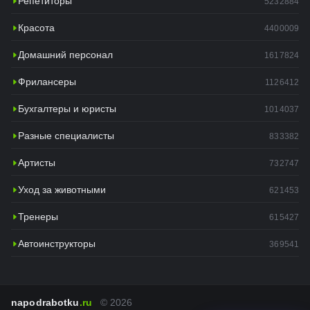
Репетиторы
5232884
Красота
4400009
Домашний персонал
1617824
Фрилансеры
1126412
Бухгалтеры и юристы
1014037
Разные специалисты
833382
Артисты
732747
Уход за животными
621453
Тренеры
615427
Автоинструкторы
369541
napodrabotku
.ru
© 2026