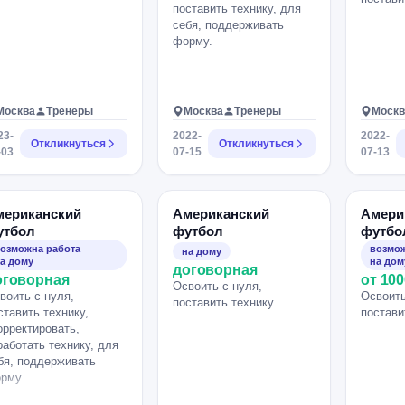
поставить технику, для
себя, поддерживать
форму.
Москва
Тренеры
Москва
Тренеры
Москв
23-
2022-
2022-
Откликнуться
Откликнуться
-03
07-15
07-13
мериканский
Американский
Амери
утбол
футбол
футбо
озможна работа
возмож
на дому
а дому
на дом
договорная
оговорная
от 100
Освоить с нуля,
воить с нуля,
Освоить
поставить технику.
ставить технику,
постави
орректировать,
работать технику, для
бя, поддерживать
рму.