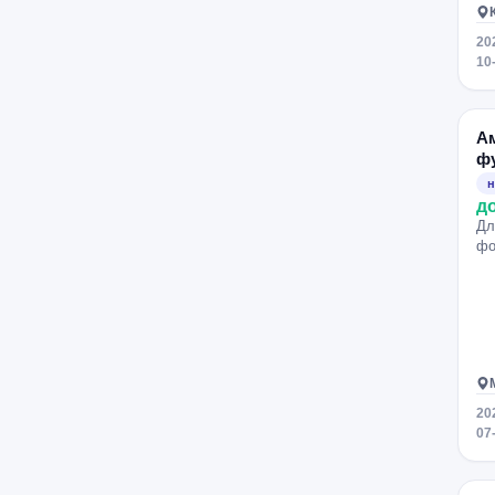
20
10
А
ф
н
д
Дл
фо
20
07