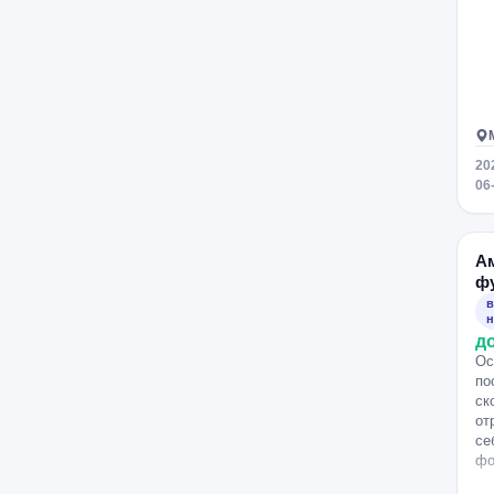
20
06
А
ф
в
н
д
Ос
по
ск
от
се
фо