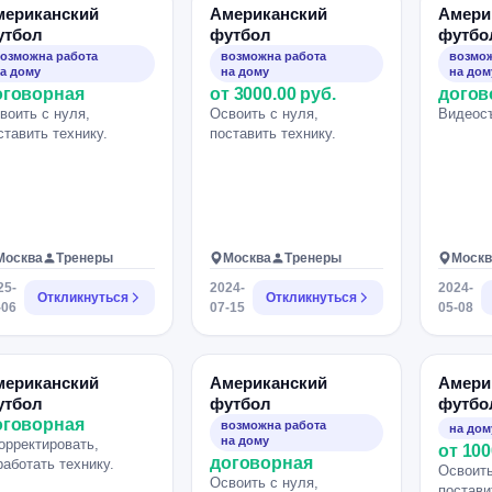
мериканский
Американский
Амери
утбол
футбол
футбо
озможна работа
возможна работа
возмож
а дому
на дому
на дом
оговорная
от 3000.00 руб.
догов
воить с нуля,
Освоить с нуля,
Видеос
ставить технику.
поставить технику.
Москва
Тренеры
Москва
Тренеры
Москв
25-
2024-
2024-
Откликнуться
Откликнуться
-06
07-15
05-08
мериканский
Американский
Амери
утбол
футбол
футбо
оговорная
возможна работа
на дом
на дому
орректировать,
от 100
договорная
работать технику.
Освоить
Освоить с нуля,
постави