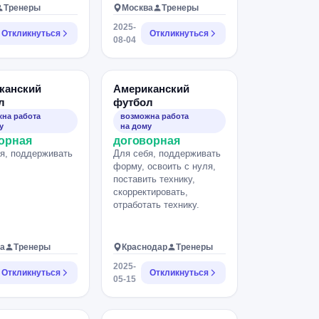
Тренеры
Москва
Тренеры
подготовки: Новичок.
2025-
Откликнуться
Откликнуться
08-04
канский
Американский
л
футбол
на работа
возможна работа
у
на дому
орная
договорная
я, поддерживать
Для себя, поддерживать
форму, освоить с нуля,
поставить технику,
скорректировать,
отработать технику.
а
Тренеры
Краснодар
Тренеры
2025-
Откликнуться
Откликнуться
05-15