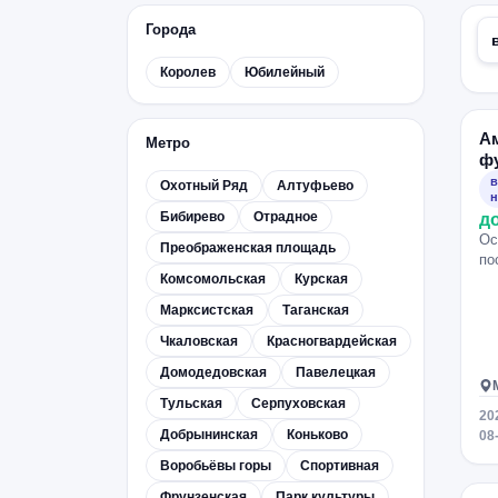
Города
Королев
Юбилейный
А
Метро
ф
в
Охотный Ряд
Алтуфьево
н
Бибирево
Отрадное
д
Ос
Преображенская площадь
по
Комсомольская
Курская
Марксистская
Таганская
Чкаловская
Красногвардейская
Домодедовская
Павелецкая
Тульская
Серпуховская
20
Добрынинская
Коньково
08
Воробьёвы горы
Спортивная
Фрунзенская
Парк культуры