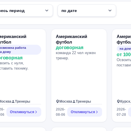
мериканский
Американский
Амери
утбол
футбол
футбо
договорная
озможна работа
на дом
а дому
команда 22 чел нужен
от 100
оговорная
тренер.
Освоить
воить с нуля,
постави
ставить технику.
Москва
Тренеры
Москва
Тренеры
Курск
26-
2026-
2026-
Откликнуться
Откликнуться
-06
08-06
07-28