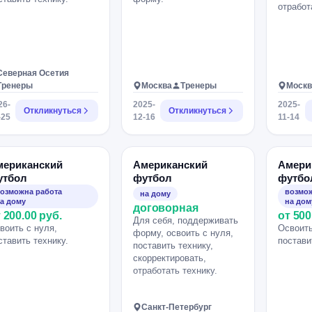
отработ
Северная Осетия
Тренеры
Москва
Тренеры
Москв
26-
2025-
2025-
Откликнуться
Откликнуться
-25
12-16
11-14
мериканский
Американский
Амери
утбол
футбол
футбо
озможна работа
возмож
на дому
а дому
на дом
договорная
 200.00 руб.
от 500
Для себя, поддерживать
воить с нуля,
Освоить
форму, освоить с нуля,
ставить технику.
постави
поставить технику,
скорректировать,
отработать технику.
Санкт-Петербург