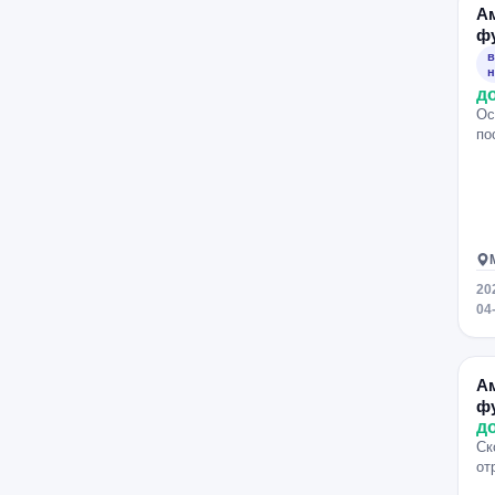
А
ф
в
н
д
Ос
по
20
04
А
ф
д
Ск
от