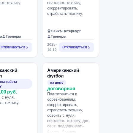
ать технику.
поставить технику,
скорректировать,
отработать технику.
Санкт-Петербург
а
Тренеры
Тренеры
2025-
Откликнуться
Откликнуться
10-12
канский
Американский
л
футбол
на работа
на дому
у
договорная
.00 руб.
Подготовиться к
 с нуля,
соревнованиям,
ть технику.
скорректировать,
отработать технику,
освоить с нуля,
поставить технику, для
себя, поддерживать
форму. Уровень