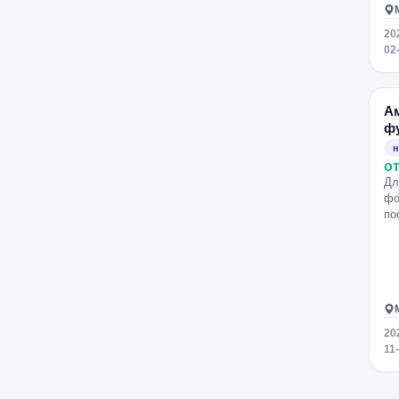
20
02
А
ф
н
от
Дл
фо
по
20
11