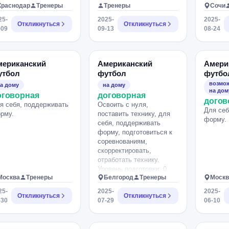
Краснодар
Тренеры
Тренеры
Сочи
25-
2025-
2025-
Откликнуться
Откликнуться
-09
09-13
08-24
мериканский
Американский
Амери
утбол
футбол
футбо
возмож
а дому
на дому
на дом
оговорная
договорная
догов
я себя, поддерживать
Освоить с нуля,
Для себ
рму.
поставить технику, для
форму.
себя, поддерживать
форму, подготовиться к
соревнованиям,
скорректировать,
отработать технику.
Уровень подготовки: 0.
Москва
Тренеры
Белгород
Тренеры
Москв
25-
2025-
2025-
Откликнуться
Откликнуться
-30
07-29
06-10