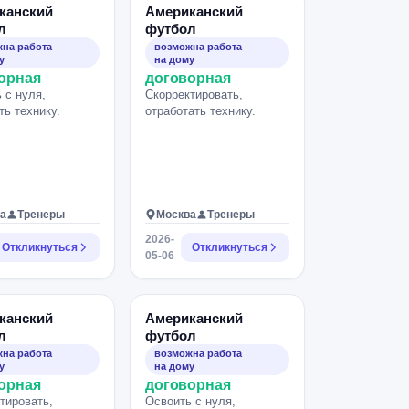
канский
Американский
л
футбол
на работа
возможна работа
у
на дому
орная
договорная
 с нуля,
Скорректировать,
ть технику.
отработать технику.
а
Тренеры
Москва
Тренеры
2026-
Откликнуться
Откликнуться
05-06
канский
Американский
л
футбол
на работа
возможна работа
у
на дому
орная
договорная
тировать,
Освоить с нуля,