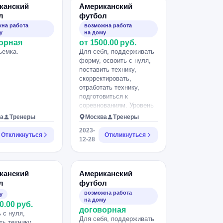
канский
Американский
л
футбол
на работа
возможна работа
у
на дому
орная
от 1500.00 руб.
ъемка.
Для себя, поддерживать
форму, освоить с нуля,
поставить технику,
скорректировать,
отработать технику,
подготовиться к
соревнованиям. Уровень
подготовки: Любитель.
а
Тренеры
Москва
Тренеры
2023-
Откликнуться
Откликнуться
12-28
канский
Американский
л
футбол
возможна работа
у
на дому
0.00 руб.
договорная
 с нуля,
Для себя, поддерживать
ть технику.