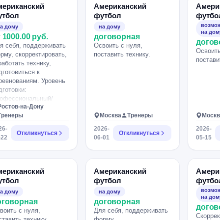
мериканский
Американский
Амери
утбол
футбол
футбо
возмож
а дому
на дому
на дом
 1000.00 руб.
договорная
догов
я себя, поддерживать
Освоить с нуля,
Освоить
рму, скорректировать,
поставить технику.
постави
работать технику,
дготовиться к
ревнованиям. Уровень
дготовки:
офессиональный/
Ростов-на-Дону
лупрофессиональный.
Тренеры
Москва
Тренеры
Москв
26-
2026-
2026-
Откликнуться
Откликнуться
-22
06-01
05-15
мериканский
Американский
Амери
утбол
футбол
футбо
возмож
а дому
на дому
на дом
оговорная
договорная
догов
воить с нуля,
Для себя, поддерживать
Скоррек
ставить технику.
форму.