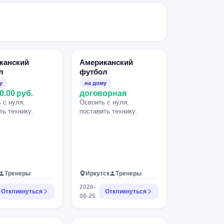
канский
Американский
л
футбол
у
на дому
0.00 руб.
договорная
 с нуля,
Освоить с нуля,
ть технику.
поставить технику.
Тренеры
Иркутск
Тренеры
2026-
Откликнуться
Откликнуться
06-25