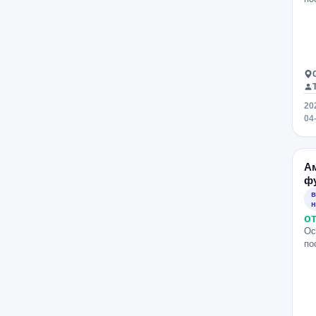
20
04
А
ф
в
н
от
Ос
по