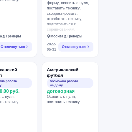
форму, освоить с нуля,
поставить технику,
скорректировать,
отработать технику,
подготовиться к
соревнованиям.
а
Тренеры
Москва
Тренеры
2022-
Откликнуться
Откликнуться
05-31
канский
Американский
л
футбол
на работа
возможна работа
у
на дому
0.00 руб.
договорная
 с нуля,
Освоить с нуля,
ть технику.
поставить технику.