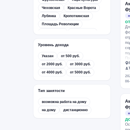
А
Чеховская
Красные Ворота
ф
Лубянка
Кропоткинская
н
от
Площадь Революции
Дл
фо
Театральная
Селигерская
от
Ховрино
Озёрная
Ольховая
по
Уровень дохода
со
по
Указан
от 500 руб.
Пр
по
от 2000 руб.
от 3000 руб.
от 4000 руб.
от 5000 руб.
20
06
Тип занятости
А
возможна работа на дому
ф
на дому
дистанционно
н
д
Ос
по