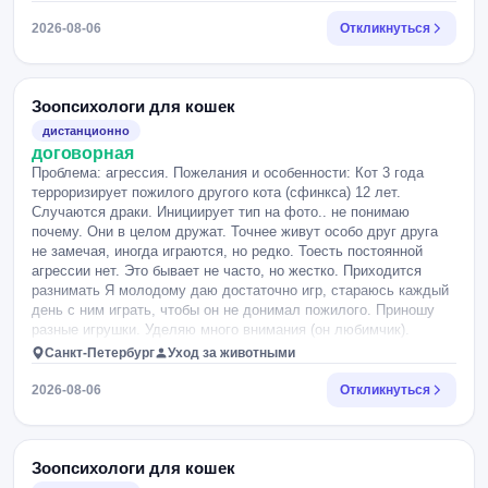
ошейником, если с ошейником первое время было более
При этом никаких половых движений или попыток спаривания
менее, то сейчас как будто когда я ее оттягиваю, это
2026-08-06
Откликнуться
нет — оба животных стерилизованы. Со стороны это больше
срабатывает как триггер и собака стала еще больше
напоминает либо чрезмерно жёсткое доминирующее
раздражаться. Я не понимаю что я делаю не правильно и
поведение, либо элементы охотничьего поведения. В таком
хочется разобраться в проблемах, чтобы комфортно выходить
положении оба животных остаются неподвижными до тех пор,
гулять. Дома собака ведет себя нормально, знает выдержку,
Зоопсихологи для кошек
пока котёнок не начинает пищать и активно вырываться.
команды, остается спокойно дома одна.
дистанционно
Подобная ситуация произошла два раза. После этого мы
договорная
приняли решение снова полностью разделить животных по
Проблема: агрессия. Пожелания и особенности: Кот 3 года
разным комнатам. Сейчас они не имеют визуального контакта
терроризирует пожилого другого кота (сфинкса) 12 лет.
и только слышат и чувствуют запах друг друга. Нужен именно
Случаются драки. Инициирует тип на фото.. не понимаю
готовый план коррекции поведения.
почему. Они в целом дружат. Точнее живут особо друг друга
не замечая, иногда играются, но редко. Тоесть постоянной
агрессии нет. Это бывает не часто, но жестко. Приходится
разнимать Я молодому даю достаточно игр, стараюсь каждый
день с ним играть, чтобы он не донимал пожилого. Приношу
разные игрушки. Уделяю много внимания (он любимчик).
Санкт-Петербург
Уход за животными
2026-08-06
Откликнуться
Зоопсихологи для кошек