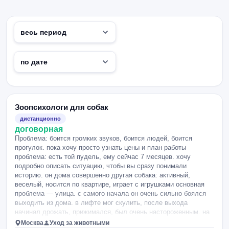
Зоопсихологи для собак
дистанционно
договорная
Проблема: боится громких звуков, боится людей, боится
прогулок. пока хочу просто узнать цены и план работы
проблема: есть той пудель, ему сейчас 7 месяцев. хочу
подробно описать ситуацию, чтобы вы сразу понимали
историю. он дома совершенно другая собака: активный,
веселый, носится по квартире, играет с игрушками основная
проблема — улица. с самого начала он очень сильно боялся
выходить из дома. в лифте мог скулить, после выхода
начинал дрожать, прижимался, был очень настороженным. на
улице его пугает практически всё: люди, машины, самокаты,
Москва
Уход за животными