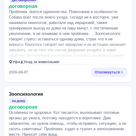
дистанционно
тяжело. прогулки с ним эмоционально выматывают: вместо
договорная
обычной прогулки я постоянно слежу за тем, чего он
Проблема: боится одиночества. Пожелания и особенности:
испугался, пытаюсь его остановить или увести я не хочу,
Собака воет после моего ухода, соседи не в восторге, уже
чтобы он жил в постоянном страхе. мне важно научиться
нанимали кинологов, работали над иерархией, также
правильно помогать ему, а не просто заставлять его терпеть
тренировали выход из дома на пару минут, с постепенным
улицу. есть еще один момент, который я надеюсь
увеличение, я не понимаю в чем проблема … Зоопсихологи
использовать в работе. через неделю он несколько дней будет
говорят стресс оставаться одному дома, страх что я не
жить с собакой моего брата, она очень активная, все всегда
вернусь Кинологи говорят нет иерархии и он истошно начинает
кушает и ничего не боится . после этого примерно неделю мы
завывать, из-за того что «он не разрешал уходить и зовет
сможем каждый день гулять вместе с этой собакой. поэтому
обратно» Не понимаю куда капать Хотелось бы консультацию.
мне интересно, может ли уверенная собака положительно
повлиять на него и можно ли использовать совместные
Уфа
Уход за животными
прогулки в качестве части коррекции. Есть ли вообще
вероятность успеха в нашей проблеме, учитывая что время
2026-08-07
Откликнуться
для начальной социализации у нас уже прошло я хотела бы
понять: 1. почему у него настолько сильная разница между
поведением дома, на улице и в деревне; 2. действительно ли
Зоопсихология
это похоже именно на страх/тревогу городской среды; 3.
правильно ли мы сейчас работаем со страхами; 4. что делать,
на дому
если он не берет лакомства на улице; 5. можно ли
договорная
использовать игру и мячик вместо еды; 6. как правильно
Особенности здоровья: Кот писается, вылизывает половые
организовать совместные прогулки с уверенной собакой; 7.
органы до ужаса, поэтому находится в воротнике. Даю
какой вообще план работы вы бы рекомендовали и каких
габапентин, но нужна помощь, чтобы исправить ситуацию, а не
результатов реально ожидать. буду очень благодарна, если вы
гасить симптомы/. Проблема: ходит в туалет в неположенном
сможете посмотреть на ситуацию комплексно, потому что
месте, Наносит себе вред.