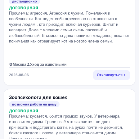
дистанционно
договорная
Проблема: агрессия, Агрессия к чужим. Пожелания и
особенности: Кот ведет себя агрессивно по отношению к
чужим людям , кто приходит, включая курьеров. Шипит и
нападает. Дома с членами семьи очень ласковый и
любвеобильный. В семье на днях появится младенец, пока нет
понимания как отреагирует кот на нового члена семьи.
Москва
Уход за животными
2026-08-06
Откликнуться
Зоопсихологи для кошек
возможна работа на дому
договорная
Проблема: кусается, боится громких звуков, У ветеринара
становится диким. Грызет всё что захочется, не дает
причесать и подстригать когти, на руках почти не держится,
боится каждого шороха, у ветеринара становится диким.
Линяет не по сезону.