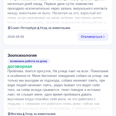
несколько дней назад. Первые двое суток знакомство
проходило исключительно через запахи, визуального контакта
между животными не было. Несмотря на это, взрослый кот
очень остро реагировал на запах котёнка: постоянно шипел,
искал источник запаха, проявлял выраженное беспокойство и
даже несколько раз перенаправлял агрессию на нас, хозяев.
Санкт-Петербург
Уход за животными
Ранее подобное поведение наблюдалось у него только в
ветеринарной клинике. Мы предположили, что причиной такой
2026-08-06
Откликнуться
реакции могли быть запахи, оставшиеся после питомника и
посещения ветеринарной клиники (старое одеяло, переноска,
возможный запах медикаментов и других животных). Поэтому
приняли решение полностью убрать эти вещи из квартиры.
Зоопсихология
После этого состояние взрослого кота заметно изменилось. По
возможна работа на дому
назначению ветеринарного врача также несколько дней давали
договорная
ему успокоительный препарат. В результате полностью
Проблема: боится прогулок, На улице лает на всех. Пожелания
исчезли шипение и открытая агрессия как в адрес хозяев, так и
и особенности: Меня беспокоит поведение собаки на улице, как
в адрес котёнка. Взрослый кот стал спокойно передвигаться по
только мы выходим из подъезда, собака начинает лаять, при
квартире и перестал избегать помещений. Сам котёнок
виде людей начинает лаять, редко бывает что ведет себя
чувствует себя отлично: активно играет, много бегает, хорошо
тихо, на собак всегда срывается, тянет поводок и истошно
ест, постоянно следует за человеком и не проявляет признаков
лает, не слышит меня, одно время пробовала давать
страха вне взаимодействия со взрослым котом. Однако
вкусняшки когда спокойно себя вела, но это работало с
появилась другая проблема. Каждый раз, когда котёнок
людьми, с собаками это работало очень реже, сейчас как
выбегает в комнату, взрослый кот практически сразу начинает
будто ей вкусняшки даже не интересны, и прогулка просто
его преследовать. Догнав, он запрыгивает сверху, удерживает
стала стрессом, пробовала гулять как со шлейкой, так и с
Москва
Уход за животными
котёнка, зубами берёт за холку и замирает в таком положении.