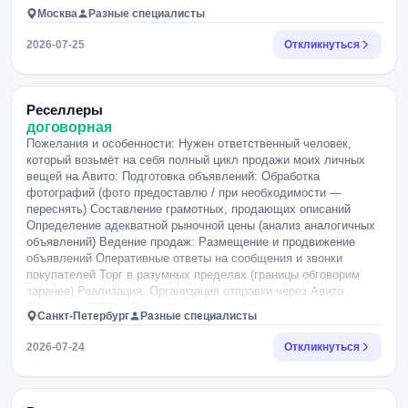
Москва
Разные специалисты
2026-07-25
Откликнуться
Реселлеры
договорная
Пожелания и особенности: Нужен ответственный человек,
который возьмёт на себя полный цикл продажи моих личных
вещей на Авито: Подготовка объявлений: Обработка
фотографий (фото предоставлю / при необходимости —
переснять) Составление грамотных, продающих описаний
Определение адекватной рыночной цены (анализ аналогичных
объявлений) Ведение продаж: Размещение и продвижение
объявлений Оперативные ответы на сообщения и звонки
покупателей Торг в разумных пределах (границы обговорим
заранее) Реализация: Организация отправки через Авито
Доставку / СДЭК / Почту Упаковка вещей (вещи передам /
Санкт-Петербург
Разные специалисты
согласуем логистику) Контроль получения товара покупателем
Условия оплаты: Оплата — процент с каждой успешной
2026-07-24
Откликнуться
продажи (обсуждается, ориентир 10–20% в зависимости от
категории и стоимости вещей) Деньги от продаж поступают на
мою карту, ваш процент перечисляю после подтверждения
сделки Выплаты — [сразу после каждой продажи / раз в