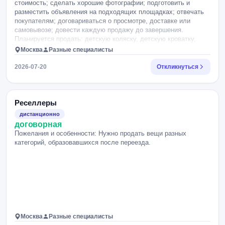
стоимость; сделать хорошие фотографии; подготовить и
разместить объявления на подходящих площадках; отвечать
покупателям; договариваться о просмотре, доставке или
самовывозе; довести каждую продажу до завершения.
Планируется продать: детскую коляску, детскую кроватку,
оборудование для видеосъёмки, детские гаджеты, стул-седло,
Москва
Разные специалисты
беговую дорожку и, возможно, ещё несколько вещей. Оплата
— процент от фактически проданных товаров. Размер
2026-07-20
Откликнуться
процента обсуждается индивидуально. Территориально:
Московская область, городской округ Щёлково, коттеджный
посёлок Лосиный Парк-2. В отклике, пожалуйста, напишите,
был ли у вас подобный опыт, с какими площадками вы
Реселлеры
работаете и какой процент рассматриваете.
дистанционно
договорная
Пожелания и особенности: Нужно продать вещи разных
категорий, образовавшихся после переезда.
Москва
Разные специалисты