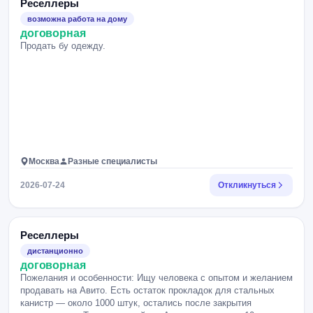
Реселлеры
неделю] Требования: Опыт продаж на Авито (покажите
возможна работа на дому
примеры своих объявлений) Грамотная письменная речь
договорная
Ответственность и на связи в течение дня Желательно
Продать бу одежду.
наличие прокачанного аккаунта Авито с отзывами.
Москва
Разные специалисты
2026-07-24
Откликнуться
Реселлеры
дистанционно
договорная
Пожелания и особенности: Ищу человека с опытом и желанием
продавать на Авито. Есть остаток прокладок для стальных
канистр — около 1000 штук, остались после закрытия