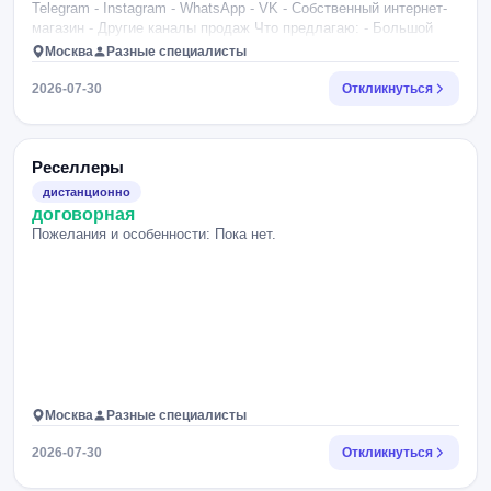
Telegram - Instagram - WhatsApp - VK - Собственный интернет-
магазин - Другие каналы продаж Что предлагаю: - Большой
ассортимент товаров. - Оптовые цены. - Работа по модели
Москва
Разные специалисты
дропшиппинга (без закупки товара). - Хорошая наценка — вы
сами устанавливаете цену продажи и зарабатываете на
2026-07-30
Откликнуться
разнице. - Долгосрочное сотрудничество. Требования: -
Ответственный подход. - Желание продавать и зарабатывать. -
Опыт приветствуется, но не обязателен. Если у вас уже есть
аудитория, объявления или каналы продаж — это будет
Реселлеры
преимуществом. Пишите, расскажу условия сотрудничества и
дистанционно
отправлю каталог товаров.
договорная
Пожелания и особенности: Пока нет.
Москва
Разные специалисты
2026-07-30
Откликнуться