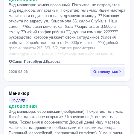
Вид маникюра: комбинированный. Покрытие: не потребуется.
Вид педикюра: аппаратный. Покрытие: гель-лак. Ищем мастера
маникюра и педикюра в нашу дружную команду ?? Вакансия
открыта по адресу ул. Комсомола 35, салон CityNails. Наш
салон: ??большая клиентская база ??зарплата от 3.500р в
смену ??гибкий график работы ??дружная команда ???????
руководство, которое уважает своих сотрудников Условия
работы: - Заработная плата от 80.000р и выше. - ??Удобный
график работы 2/2, 3/3, 5/2, так же рассмотрим
индивидуальный график - ??Комфортное рабочие места,
оборудование от салона, большая палитра оттенков, все
Санкт-Петербург
Красота
необходимое для дизайнов. Когда мы ищем: ?? опытных
специалистов со стажем от 1 года. ?? умение выполнять
2026-08-06
Откликнуться
чистый маникюр и педикюр ?? любовь к чистоте ??
доброжелательность ?? умение поддержать разговор,
грамотная русская речь ?? пунктуальность Наша вакансия -
это то, что поможем тебе изменить жизнь! Заработай с первого
Маникюр
дня трудоустройства!.
на дому
договорная
Вид маникюра: европейский (необрезной). Покрытие: гель-лак.
Дизайн: однотонное покрытие. Что нужно ещё: снятие гель-
лака. Пожелания и особенности: Добрый день! Ищу мастера
маникюра, владеющим необрезными техниками маникюра.
Пилочный, европейский, препаратный (straderm). У меня очень