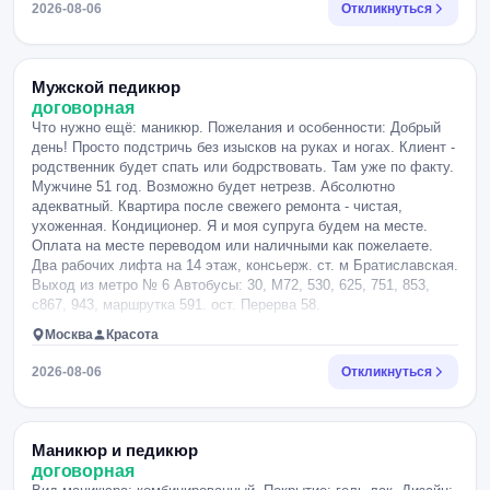
Братиславская.
2026-08-06
Откликнуться
Мужской педикюр
договорная
Что нужно ещё: маникюр. Пожелания и особенности: Добрый
день! Просто подстричь без изысков на руках и ногах. Клиент -
родственник будет спать или бодрствовать. Там уже по факту.
Мужчине 51 год. Возможно будет нетрезв. Абсолютно
адекватный. Квартира после свежего ремонта - чистая,
ухоженная. Кондиционер. Я и моя супруга будем на месте.
Оплата на месте переводом или наличными как пожелаете.
Два рабочих лифта на 14 этаж, консьерж. ст. м Братиславская.
Выход из метро № 6 Автобусы: 30, М72, 530, 625, 751, 853,
с867, 943, маршрутка 591. ост. Перерва 58.
Москва
Красота
2026-08-06
Откликнуться
Маникюр и педикюр
договорная