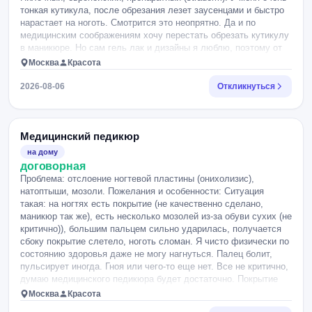
тонкая кутикула, после обрезания лезет заусенцами и быстро
нарастает на ноготь. Смотрится это неопрятно. Да и по
медицинским соображениям хочу перестать обрезать кутикулу
в маникюре. Но сам гель лак и дизайны я люблю, поэтому от
профессионального маникюра не хочу отказываться. Уже
Москва
Красота
пробовала найти место, где смогут сделать маникюр по моему
запросу - не вышло :( Очень хочу найти мастера, с которым
2026-08-06
Откликнуться
можно будет сотрудничать на постоянной основе.
Медицинский педикюр
на дому
договорная
Проблема: отслоение ногтевой пластины (онихолизис),
натоптыши, мозоли. Пожелания и особенности: Ситуация
такая: на ногтях есть покрытие (не качественно сделано,
маникюр так же), есть несколько мозолей из-за обуви сухих (не
критично)), большим пальцем сильно ударилась, получается
сбоку покрытие слетело, ноготь сломан. Я чисто физически по
состоянию здоровья даже не могу нагнуться. Палец болит,
пульсирует иногда. Гноя или чего-то еще нет. Все не критично,
думаю медицинского педикюра будет достаточно. Покрытие
новое не нужно. Пожалуйста, не нужно предлагать другие дни,
Москва
Красота
не тратим чужое время, нужно на 7.08, только Марьино или