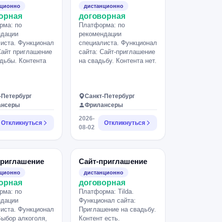
нционно
дистанционно
орная
договорная
рма: по
Платформа: по
ндации
рекомендации
иста. Функционал
специалиста. Функционал
Сайт приглашение
сайта: Сайт-приглашение
дьбы. Контента
на свадьбу. Контента нет.
-Петербург
Санкт-Петербург
ансеры
Фрилансеры
2026-
Откликнуться
Откликнуться
08-02
приглашение
Сайт-приглашение
нционно
дистанционно
орная
договорная
рма: по
Платформа: Tilda.
ндации
Функционал сайта:
иста. Функционал
Приглашение на свадьбу.
Выбор алкоголя,
Контент есть.