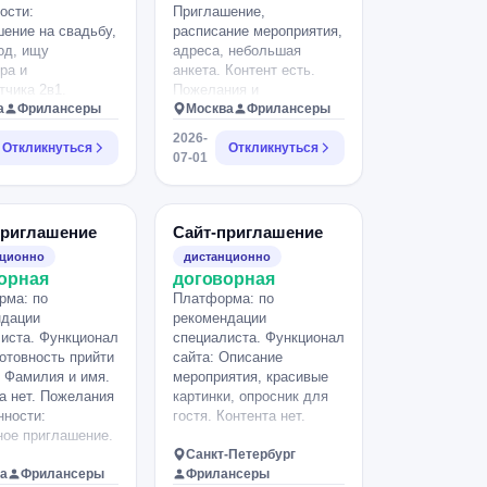
ости:
Приглашение,
ение на свадьбу,
расписание мероприятия,
од, ищу
адреса, небольшая
ра и
анкета. Контент есть.
тчика 2в1.
Пожелания и
а
Фрилансеры
особенности: Свадьба в
Москва
Фрилансеры
русском стиле, поэтому
2026-
Откликнуться
хотелось бы вот такой
Откликнуться
07-01
что то вроде такого
референса.
приглашение
Сайт-приглашение
нционно
дистанционно
орная
договорная
рма: по
Платформа: по
ндации
рекомендации
иста. Функционал
специалиста. Функционал
Готовность прийти
сайта: Описание
, Фамилия и имя.
мероприятия, красивые
а нет. Пожелания
картинки, опросник для
нности:
гостя. Контента нет.
ое приглашение.
Санкт-Петербург
а
Фрилансеры
Фрилансеры