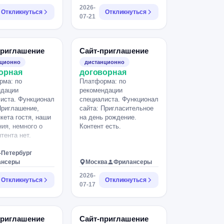
палитре свадьбы.
2026-
Откликнуться
Контента нет.
Откликнуться
07-21
приглашение
Сайт-приглашение
нционно
дистанционно
орная
договорная
рма: по
Платформа: по
ндации
рекомендации
иста. Функционал
специалиста. Функционал
Приглашение,
сайта: Пригласительное
нкета гостя, наши
на день рождение.
ия, немного о
Контент есть.
нтента нет.
-Петербург
ансеры
Москва
Фрилансеры
2026-
Откликнуться
Откликнуться
07-17
приглашение
Сайт-приглашение