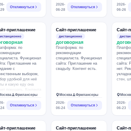
использовать легкие
26-
2026-
2026-
Откликнуться
анимации появления
Откликнуться
-29
06-28
06-26
блоков. Структура сайта
1. Первый экран Большой
заголовок: 5 YEARS OF
US Подзаголовок:
айт-приглашение
Сайт-приглашение
Сайт-
"Вечеринка в честь
истанционно
дистанционно
диста
нашей любви." Красивая
оговорная
договорная
догов
атмосферная
атформа: по
Платформа: по
Платфо
фотография/коллаж.
комендации
рекомендации
рекоме
Кнопка: Подтвердить
ециалиста. Функционал
специалиста. Функционал
специал
участие 2. О празднике
йта: Приглашение на
сайта: Приглашение на
сайта: 
Несколько теплых строк:
идание с
свадьбу. Контент есть.
нет. Ре
Пять лет назад началась
инственным выбором,
укладка
наша семья. Теперь мы
бор удобной для неё
стен, ш
хотим отметить этот день
ты и какую еду она
именно так, как любим
чет покушать. Контента
больше всего — в кругу
т.
Москва
Фрилансеры
Москва
Фрилансеры
Москв
друзей, с музыкой,
коктейлями, вкусной
26-
2026-
2026-
Откликнуться
Откликнуться
едой и долгими
-24
06-24
06-23
разговорами до позднего
вечера. 3. Программа
вечера Красивый
айт-приглашение
Сайт-приглашение
Сайт-
таймлайн. Например: