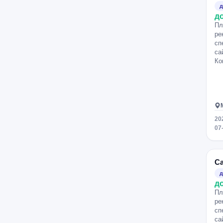
д
д
Пл
ре
сп
са
Ко
20
07
С
д
д
Пл
ре
сп
са