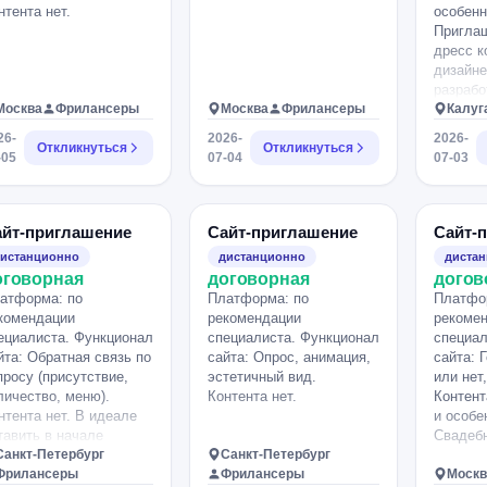
сайт. Стиль Хочется
нтента нет.
особенн
современный, дорогой
Приглаш
визуально сайт с ярким
дресс к
характером. Не
дизайне
шаблонная свадьба, а
разрабо
стиль европейской
Москва
Фрилансеры
Москва
Фрилансеры
Калуг
летней вечеринки.
26-
2026-
2026-
Вдохновение:
Откликнуться
Откликнуться
-05
07-04
07-03
итальянские
ресторанчики; лето на
Амальфитанском
побережье; мексиканские
айт-приглашение
Сайт-приглашение
Сайт-
яркие акценты;
истанционно
дистанционно
диста
журнальная эстетика;
оговорная
договорная
догов
Pinterest. Цветовая
атформа: по
палитра: молочный;
Платформа: по
Платфо
комендации
терракотовый; лимонный;
рекомендации
рекоме
ециалиста. Функционал
оливковый; насыщенный
специалиста. Функционал
специал
йта: Обратная связь по
зеленый; красный как
сайта: Опрос, анимация,
сайта: 
просу (присутствие,
акцент. Шрифты —
эстетичный вид.
или нет
личество, меню).
современные, с
Контента нет.
Контент
нтента нет. В идеале
ощущением editorial.
и особе
тавить в начале
Минимум
Свадебн
остую стоп моушен
Санкт-Петербург
перегруженности.
Санкт-Петербург
имацию.
Фрилансеры
Желательно
Фрилансеры
Москв