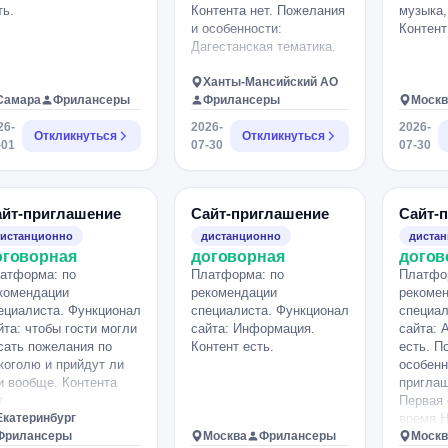
ть.
Контента нет. Пожелания
музыка,
и особенности:
Контент
Дагестанская тематика.
Ханты-Мансийский АО
Самара
Фрилансеры
Фрилансеры
Москв
26-
2026-
2026-
Откликнуться
Откликнуться
-01
07-30
07-30
айт-приглашение
Сайт-приглашение
Сайт-
истанционно
дистанционно
диста
оговорная
договорная
догов
атформа: по
Платформа: по
Платфо
комендации
рекомендации
рекоме
ециалиста. Функционал
специалиста. Функционал
специал
йта: чтобы гости могли
сайта: Информация.
сайта: 
сать пожелания по
Контент есть.
есть. П
коголю и прийдут ли
особенн
и вообще. Контента
приглаш
т.
Первая 
Екатеринбург
время Н
Фрилансеры
Москва
Фрилансеры
код и р
Москв