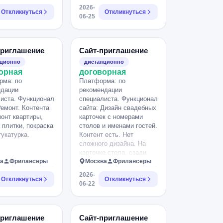
2026-
Откликнуться
Откликнуться
06-25
приглашение
Сайт-приглашение
нционно
дистанционно
орная
договорная
рма: по
Платформа: по
ндации
рекомендации
иста. Функционал
специалиста. Функционал
Ремонт. Контента
сайта: Дизайн свадебных
монт квартиры,
карточек с номерами
 плитки, покраска
столов и именами гостей.
тукатурка.
Контент есть. Нет
сложного дизайна. На
карточке стола, сзади
а
Фрилансеры
будет текст. Карточки с
Москва
Фрилансеры
фамилиями тоже без
2026-
Откликнуться
сложного дизайна.
Откликнуться
06-22
Примеры есть, все
обсуждаемо.
приглашение
Сайт-приглашение