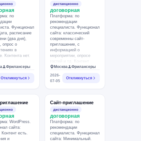
нционно
дистанционно
орная
договорная
рма: по
Платформа: по
ндации
рекомендации
иста. Функционал
специалиста. Функционал
Дата, расписание
сайта: классический
ени (два дня),
современны сайт-
, опрос о
приглашение, с
тениях в
информацией о
е. Контента нет.
мероприятии, опросе
гостей и тд. Контент
а
Фрилансеры
есть.
Москва
Фрилансеры
2026-
Откликнуться
Откликнуться
07-05
приглашение
Сайт-приглашение
нционно
дистанционно
орная
договорная
ма: WordPress.
Платформа: по
нал сайта:
рекомендации
. Контент есть.
специалиста. Функционал
ния и
сайта: Минимальный.