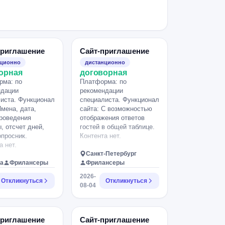
приглашение
Сайт-приглашение
нционно
дистанционно
орная
договорная
рма: по
Платформа: по
ндации
рекомендации
иста. Функционал
специалиста. Функционал
Имена, дата,
сайта: С возможностью
роведения
отображения ответов
, отсчет дней,
гостей в общей таблице.
опросник.
Контента нет.
а нет.
Санкт-Петербург
а
Фрилансеры
Фрилансеры
2026-
Откликнуться
Откликнуться
08-04
приглашение
Сайт-приглашение