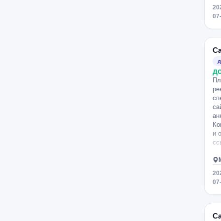
20
07
С
д
д
Пл
ре
сп
са
ан
Ко
и 
сс
20
07
С