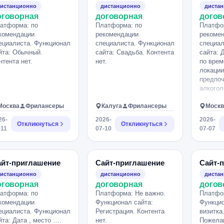
не свадебный сайт в
истанционно
дистанционно
диста
классическом понимании,
оговорная
договорная
догов
а стильный лендинг-
атформа: по
Платформа: по
Платфо
приглашение на
комендации
рекомендации
рекоме
вечеринку для друзей.
ециалиста. Функционал
специалиста. Функционал
специал
Концепция 5 YEARS OF
йта: Обычный.
сайта: Свадьба. Контента
сайта: 
US Вечеринка в честь
нтента нет.
нет.
по врем
нашей любви. Формат:
локации
летний вечер в кругу
предпоч
близких друзей.
алкогол
Тематика: Italy meets
Mexico — итальянская
Москва
Фрилансеры
Калуга
Фрилансеры
Москв
dolce vita + мексиканская
fiesta. Ассоциации:
26-
2026-
2026-
Откликнуться
Откликнуться
лимоны; апельсины;
-11
07-10
07-07
оливковые ветви; текила
и апероль; коктейли;
яркие цвета; теплый
айт-приглашение
Сайт-приглашение
Сайт-
летний вечер; музыка;
смех; дружеские
истанционно
дистанционно
диста
разговоры; уютная
оговорная
договорная
догов
веранда; ощущение
атформа: по
Платформа: Не важно.
Платфор
отпуска. Важно передать
комендации
Функционал сайта:
Функцио
настроение, а не сделать
ециалиста. Функционал
Регистрация. Контента
визитка
классический свадебный
йта: Дата , место ….
нет.
Пожела