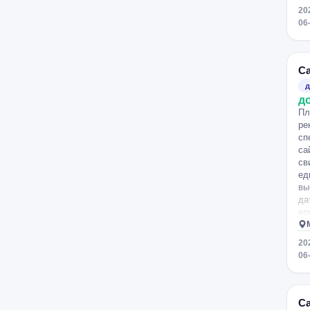
20
06
С
д
д
Пл
ре
сп
са
св
ед
вы
да
хо
не
20
06
С