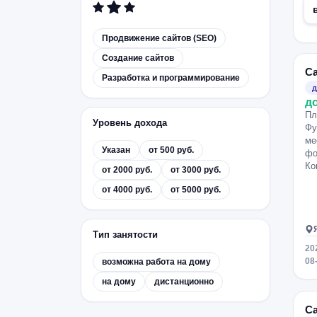
Продвижение сайтов (SEO)
Создание сайтов
С
Разработка и программирование
д
д
Пл
Уровень дохода
Фу
ме
Указан
от 500 руб.
фо
Ко
от 2000 руб.
от 3000 руб.
от 4000 руб.
от 5000 руб.
Тип занятости
20
08
возможна работа на дому
на дому
дистанционно
С