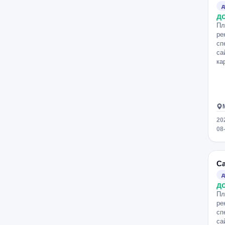
д
д
Пл
ре
сп
са
ка
20
08
С
д
д
Пл
ре
сп
са