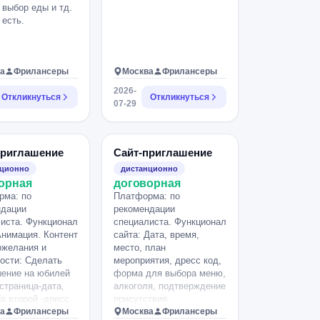
 выбор еды и тд.
 есть.
а
Фрилансеры
Москва
Фрилансеры
2026-
Откликнуться
Откликнуться
07-29
приглашение
Сайт-приглашение
нционно
дистанционно
орная
договорная
рма: по
Платформа: по
ндации
рекомендации
иста. Функционал
специалиста. Функционал
Анимация. Контент
сайта: Дата, время,
ожелания и
место, план
ости: Сделать
мероприятия, дресс код,
ение на юбилей
форма для выбора меню,
страница-дата,
алкоголя, подтверждение
а второй -дресс
присутствия.
еференсы.
а
Фрилансеры
Оформление в цветовой
Москва
Фрилансеры