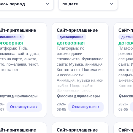
айт-приглашение
Сайт-приглашение
Сайт-
истанционно
дистанционно
диста
оговорная
договорная
догов
атформа: Tilda.
Платформа: по
Платфо
нкционал сайта: дата,
рекомендации
рекоме
сто на карте, анкета,
специалиста. Функционал
специал
то, пожелания, текст.
сайта: Музыка, анимация.
сайта: 
нтента нет.
Контента нет. Пожелания
место п
и особенности:
свадьбы
Анимация, музыка на мой
анкета-
выбор. Предлагайте.
Контент
Желательно, чтобы
Якутия
Фрилансеры
могли увидеть
Москва
Фрилансеры
Москв
портфолио.
26-
2026-
2026-
Откликнуться
Откликнуться
-07
08-05
08-05
айт-приглашение
Сайт-приглашение
Сайт-