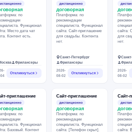
истанционно
дистанционно
диста
оговорная
договорная
догов
атформа: по
Платформа: по
Платфо
комендации
рекомендации
рекоме
ециалиста. Функционал
специалиста. Функционал
специал
йта: Место дата чат
сайта: Сайт-приглашение
сайта: 
рта. Контент есть.
для свадьбы. Контента
для сва
нет.
нет.
Санкт-Петербург
Санкт
Москва
Фрилансеры
Фрилансеры
Фрил
26-
2026-
2026-
Откликнуться
Откликнуться
-04
08-02
08-02
айт-приглашение
Сайт-приглашение
Сайт-
истанционно
дистанционно
диста
оговорная
договорная
догов
атформа: по
Платформа: по
Платфо
комендации
рекомендации
рекоме
ециалиста. Функционал
специалиста. Функционал
специал
йта: Базовый. Контент
сайта: [Телефон скрыт].
сайта: 