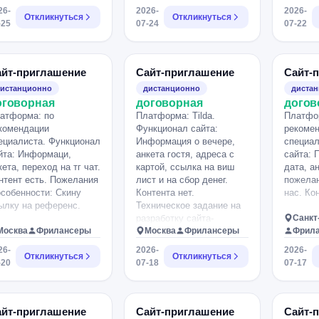
26-
2026-
2026-
Откликнуться
Откликнуться
-25
07-24
07-22
айт-приглашение
Сайт-приглашение
Сайт-
истанционно
дистанционно
диста
оговорная
договорная
догов
атформа: по
Платформа: Tilda.
Платфо
комендации
Функционал сайта:
рекоме
ециалиста. Функционал
Информация о вечере,
специал
йта: Информаци,
анкета гостя, адреса с
сайта: 
кета, переход на тг чат.
картой, ссылка на виш
дата, а
нтент есть. Пожелания
лист и на сбор денег.
пожелан
особенности: Скину
Контента нет.
нас. Ко
ылку на референс.
Техническое задание на
разработку сайта-
Санкт
Москва
Фрилансеры
приглашения (Tilda) О
Москва
Фрилансеры
Фрил
проекте Нужен дизайнер/
26-
2026-
2026-
Откликнуться
разработчик на Tilda для
Откликнуться
-20
07-18
07-17
создания атмосферного
сайта-приглашения на
празднование нашей 5-й
годовщины свадьбы. Это
айт-приглашение
Сайт-приглашение
Сайт-