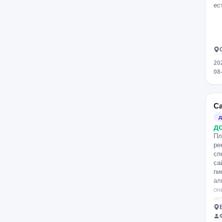
ес
20
08
С
д
д
Пл
ре
сп
са
пи
ал
он
не