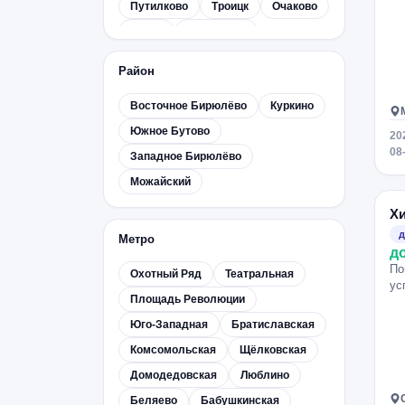
Путилково
Троицк
Очаково
Истра
Малаховка
Дзержинский
Чехов
Район
Новокуркино
Ногинск
Восточное Бирюлёво
Куркино
Немчиновка
Андреевка
Южное Бутово
Серпухов
Фрязино
20
08
Западное Бирюлёво
Октябрьский
Коммунарка
Можайский
Климовск
Апрелевка
Быково
Ватутинки
Коломна
Развилка
Х
ВНИИССОК
Орехово-Зуево
д
Метро
д
Солнечногорск
Ховрино
По
Охотный Ряд
Театральная
Ступино
Сходня
Удельная
ус
Площадь Революции
Воскресенск
Опалиха
Юго-Западная
Братиславская
Звенигород
Трехгорка
Комсомольская
Щёлковская
Дедовск
Дмитров
Лыткарино
Домодедовская
Люблино
Барвиха
Лесной городок
Беляево
Бабушкинская