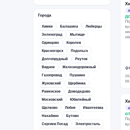
проверка домашнего задания по
Х
химии
д
проектная деятельность по химии
Города
д
По
токсикологическая химия
Химки
Балашиха
Люберцы
ву
фармацевтическая химия
не
Зеленоград
Мытищи
об
физическая химия
Одинцово
Королев
химическая кинетика
Красногорск
Подольск
химия на английском языке
Долгопрудный
Реутов
химия на китайском
Видное
Железнодорожный
химия на немецком языке
Газопровод
Пушкино
20
химия на французском языке
08
Жуковский
Щербинка
химия полимеров
ЦТ по химии
Раменское
Домодедово
экологическая химия
Московский
Юбилейный
Х
экскурсии по химии
Щелково
Лобня
Ивантеевка
д
электрохимия
от
Нахабино
Бутово
По
Сергиев Посад
Электросталь
ву