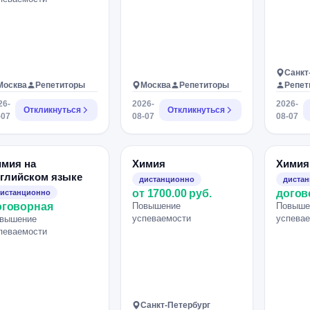
Санкт
Москва
Репетиторы
Москва
Репетиторы
Репет
26-
2026-
2026-
Откликнуться
Откликнуться
-07
08-07
08-07
имия на
Химия
Химия
глийском языке
дистанционно
диста
от 1700.00 руб.
догов
истанционно
оговорная
Повышение
Повыше
успеваемости
успева
вышение
певаемости
Санкт-Петербург