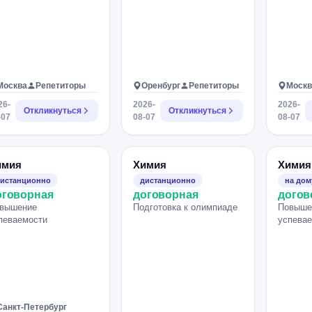
Москва
Репетиторы
Оренбург
Репетиторы
Москв
26-
2026-
2026-
Откликнуться
Откликнуться
-07
08-07
08-07
имия
Химия
Химия
истанционно
дистанционно
на дом
оговорная
договорная
догов
вышение
Подготовка к олимпиаде
Повыше
певаемости
успева
Санкт-Петербург