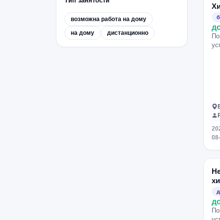
Тип занятости
Х
Улица Академика Янгеля
б
возможна работа на дому
Кунцевская
Речной вокзал
д
на дому
дистанционно
По
Митино
Тёплый Стан
ус
Свиблово
Раменки
Котельники
Алексеевская
Солнцево
Строгино
Улица Скобелевская
Чертановская
Перово
Ленинский проспект
Орехово
20
Славянский бульвар
Щукинская
08
Лермонтовский проспект
Рассказовка
Говорово
Не
Бибирево
х
Преображенская площадь
д
д
Рязанский проспект
Крылатское
По
Кантемировская
Ясенево
ус