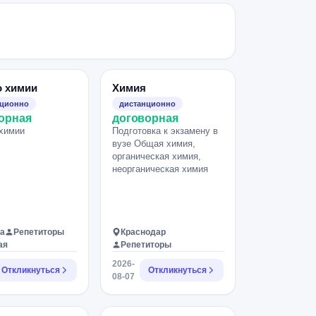
о химии
Химия
нционно
дистанционно
орная
договорная
химии
Подготовка к экзамену в
вузе Общая химия,
органическая химия,
неорганическая химия
а
Репетиторы
Краснодар
ая
Репетиторы
2026-
Откликнуться
Откликнуться
08-07