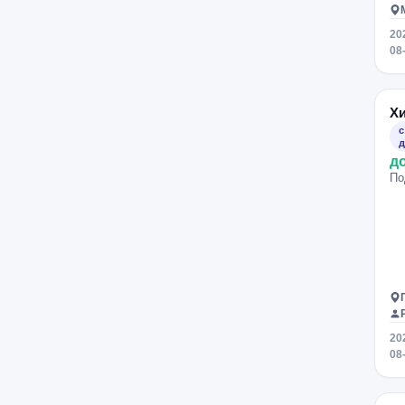
Тверская
Некрасовка
20
08
Х
с
д
д
По
20
08