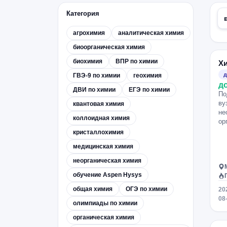
Категория
агрохимия
аналитическая химия
биоорганическая химия
биохимия
ВПР по химии
Х
д
ГВЭ-9 по химии
геохимия
д
ДВИ по химии
ЕГЭ по химии
По
ву
квантовая химия
не
коллоидная химия
ор
кристаллохимия
медицинская химия
неорганическая химия
обучение Aspen Hysys
общая химия
ОГЭ по химии
20
08
олимпиады по химии
органическая химия