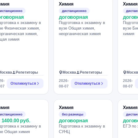
имия
Химия
Химия
истанционно
дистанционно
диста
оговорная
договорная
догов
дготовка к экзамену в
Подготовка к экзамену в
Подгото
зе Физическая химия,
вузе Общая химия,
вузе Би
органическая химия,
неорганическая химия
химия
щая химия
Москва
Репетиторы
Москва
Репетиторы
Москв
26-
2026-
2026-
Откликнуться
Откликнуться
-07
08-07
08-07
имия
Химия
Химия
истанционно
без разницы
диста
 1400.00 руб.
договорная
догов
дготовка к экзамену в
Подготовка к экзамену в
ЕГЭ по 
зе Общая химия
СУНЦ