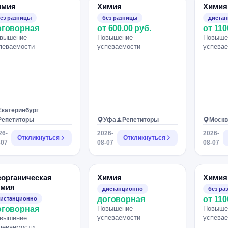
имия
Химия
Химия
ез разницы
без разницы
диста
оговорная
от 600.00 руб.
от 110
вышение
Повышение
Повыше
певаемости
успеваемости
успева
Екатеринбург
Репетиторы
Уфа
Репетиторы
Москв
26-
2026-
2026-
Откликнуться
Откликнуться
-07
08-07
08-07
органическая
Химия
Химия
имия
дистанционно
без ра
договорная
от 110
истанционно
оговорная
Повышение
Повыше
успеваемости
успева
вышение
певаемости