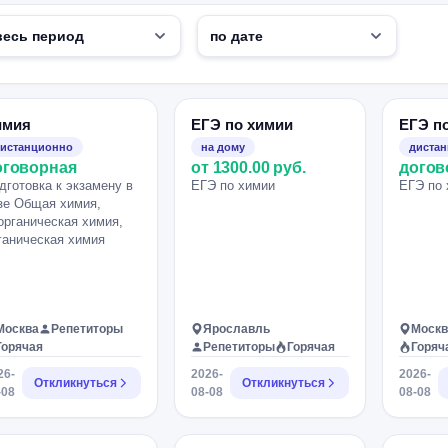
имия
ЕГЭ по химии
ЕГЭ п
истанционно
на дому
диста
оговорная
от 1300.00 руб.
догов
дготовка к экзамену в
ЕГЭ по химии
ЕГЭ по 
зе Общая химия,
органическая химия,
ганическая химия
Москва
Репетиторы
Ярославль
Москв
Горячая
Репетиторы
Горячая
Горяч
26-
2026-
2026-
Откликнуться
Откликнуться
-08
08-08
08-08