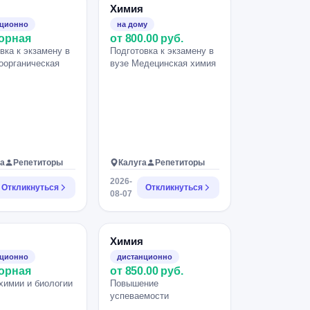
Химия
нционно
на дому
орная
от 800.00 руб.
вка к экзамену в
Подготовка к экзамену в
оорганическая
вузе Медецинская химия
а
Репетиторы
Калуга
Репетиторы
2026-
Откликнуться
Откликнуться
08-07
Химия
нционно
дистанционно
орная
от 850.00 руб.
химии и биологии
Повышение
успеваемости