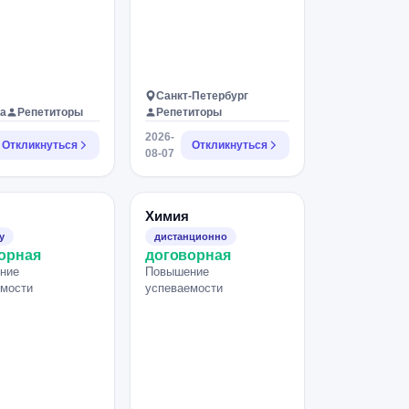
Санкт-Петербург
а
Репетиторы
Репетиторы
2026-
Откликнуться
Откликнуться
08-07
Химия
у
дистанционно
орная
договорная
ние
Повышение
емости
успеваемости