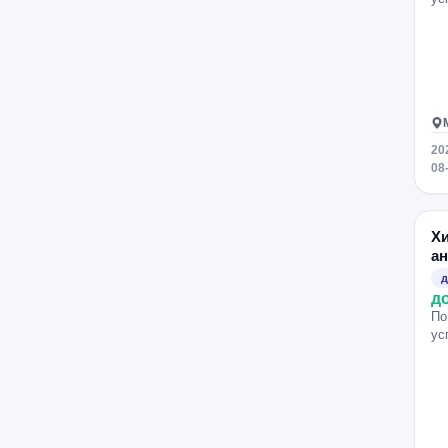
Сокол
Пролетарская
Южная
Лубянка
Красногвардейская
Бунинская аллея
Сокольники
Ломоносовский проспект
Ховрино
Площадь Ильича
20
Аннино
Чистые пруды
08
Водный стадион
Тушинская
Текстильщики
Севастопольская
Х
Войковская
Авиамоторная
ан
Маяковская
Озёрная
д
д
Кузнецкий Мост
Фрунзенская
По
Белорусская
ус
Мичуринский проспект
Шаболовская
Борисово
Зябликово
Полежаевская
Тимирязевская
Парк культуры