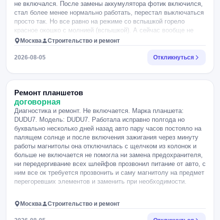
не включался. После замены аккумулятора фотик включился,
стал более менее нормально работать, перестал выключаться
просто так. Но все равно на режиме со вспышкой горело
красное окошко с молнией (вспышкой). А сейчас вообще не
включается, хотя в крайний раз пользования он работал.
Москва
Строительство и ремонт
2026-08-05
Откликнуться
Ремонт планшетов
договорная
Диагностика и ремонт. Не включается. Марка планшета:
DUDU7. Модель: DUDU7. Работала исправно полгода но
буквально несколько дней назад авто пару часов постояло на
палящем солнце и после включения зажигания через минуту
работы магнитолы она отключилась с щелчком из колонок и
больше не включается не помогла ни замена предохранителя,
ни передергивание всех шлейфов прозвонил питание от авто, с
ним все ок требуется прозвонить и саму магнитолу на предмет
перегоревших элементов и заменить при необходимости.
Москва
Строительство и ремонт