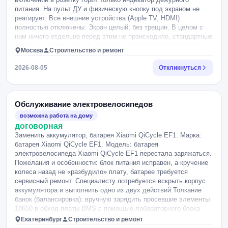
питания. На пульт ДУ и физическую кнопку под экраном не
реагирует. Все внешние устройства (Apple TV, HDMI)
полностью отключены. Экран целый, без трещин. В целом с
ним ничего отдельно перед этим не происходило, стандартные
ситуации использования. До этого на экране периодически
Москва
Строительство и ремонт
плавали полосы и пятна. Предположительно: отвал или выход
из строя процессора, либо проблемы в цепях питания
2026-08-05
Откликнуться
процессора. Ищу мастера со своим оборудованием. Прошу
подсказать примерные предварительные причины поломки и
стоимость ремонта, срок выполнения.
Обслуживание электровелосипедов
возможна работа на дому
договорная
Заменить аккумулятор, батарея Xiaomi QiCycle EF1. Марка:
батарея Xiaomi QiCycle EF1. Модель: батарея
электровелосипеда Xiaomi QiCycle EF1 перестала заряжаться.
Пожелания и особенности: блок питания исправен, а кручение
колеса назад не «разбудило» плату, батарее требуется
сервисный ремонт. Специалисту потребуется вскрыть корпус
аккумулятора и выполнить одно из двух действий:Толкание
банок (балансировка): вручную зарядить просевшие элементы
18650 в обход платы BMS с помощью лабораторного блока
питания, пока общее напряжение сборки не поднимется выше
Екатеринбург
Строительство и ремонт
30-32 Вольт.Прошивка/Ремонт BMS: иногда контроллер