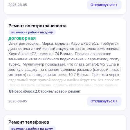
намертво зависает при сбоях (например, во время прерванного
2026-08-05
Откликнуться
обновления через приложение Mi Home) и требует аппаратного
сброса или замены платы.
Ремонт электротранспорта
возможна работа на дому
договорная
Электромотоцикл. Марка, модель: Kayo alkaid eC2. Требуется
диагностика литий-ионный аккумулятора от электромотоцикла
Kayo Alkaid eC2, номинал 74 Вольта. Произошло короткое
замыкание из-за ошибочного подключения к сервисному порту
Type-C. Мультиметр показывает, что плата Smart-BMS ушла в
жесткую защиту: на главном силовом разъеме (который питает
мотоцикл) на выходе висит всего 10.7 Вольта. При этом через
отдельный порт прямой зарядки ячейки берут ток без проблем.
Нужно вскрыть батарею, сделать программный сброс ошибок
платы BMS (Reset / Clear Faults) через компьютер или
Новосибирск
Строительство и ремонт
приложение, либо прозвонить и заменить сгоревшие силовые
транзисторы (мосфеты) на разрядной линии».
2026-08-05
Откликнуться
Ремонт телефонов
возможна работа на дому