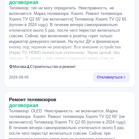
договорная
Телевизор: тип не могу определить. Неисправность: не
включается. Марка телевизора: Xiaomi. Ремонт телевизора
Xiaomi TV Q2 65" (не включается) Телевизор Xiaomi TV Q2 65
(куплен в 2024 году). В течение вечера самопроизвольно
отключался около 5 раз, после чего перестал включаться
совсем. Сейчас при включении в розетку горит только
индикатор дежурного питания. На пульт ДУ и физическую
кнопку под экраном не реагирует. Все внешние устройства
(Apple TV, HDMI) полностью отключены. Экран целый, без
трещин. В целом с ним ничего отдельно перед этим не
происходило, стандартные ситуации использования. До этого
Москва
Строительство и ремонт
на экране периодически плавали полосы и пятна.
Предположительно: отвал или выход из строя процессора,
2026-08-05
Откликнуться
либо проблемы в цепях питания процессора. Ищу мастера со
своим оборудованием. Прошу подсказать примерные
предварительные причины поломки и стоимость ремонта, срок
выполнения.
Ремонт телевизоров
договорная
Телевизор: OLED. Неисправность: не включается. Марка
телевизора: Xiaomi. Ремонт телевизора Xiaomi TV Q2 65" (не
включается) Телевизор Xiaomi TV Q2 65 (куплен в 2024 году).
В течение вечера самопроизвольно отключался около 5 раз,
после чего перестал включаться совсем. Сейчас при
включении в розетку горит только индикатор дежурного