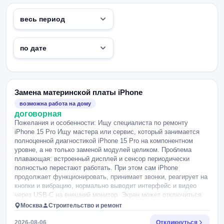
Замена материнской платы iPhone
возможна работа на дому
договорная
Пожелания и особенности: Ищу специалиста по ремонту
iPhone 15 Pro Ищу мастера или сервис, который занимается
полноценной диагностикой iPhone 15 Pro на компонентном
уровне, а не только заменой модулей целиком. Проблема
плавающая: встроенный дисплей и сенсор периодически
полностью перестают работать. При этом сам iPhone
продолжает функционировать, принимает звонки, реагирует на
кнопки и вибрацию, нормально выводит интерфейс и видео
через USB-C на внешний монитор. Экран может отключиться
как при обычном использовании, так и под нагрузкой. Через
Москва
Строительство и ремонт
некоторое время он иногда снова начинает работать и
показывает нормальное изображение без полос и других
2026-08-06
Откликнуться