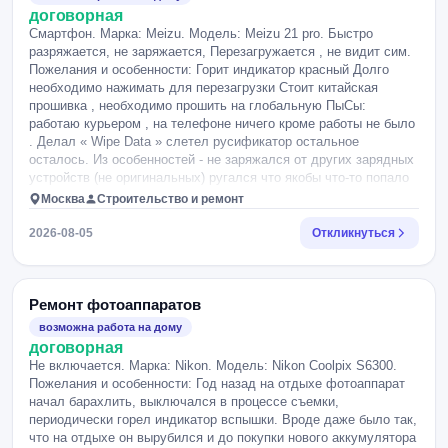
договорная
Смартфон. Марка: Meizu. Модель: Meizu 21 pro. Быстро
разряжается, не заряжается, Перезагружается , не видит сим.
Пожелания и особенности: Горит индикатор красный Долго
необходимо нажимать для перезагрузки Стоит китайская
прошивка , необходимо прошить на глобальную ПыСы:
работаю курьером , на телефоне ничего кроме работы не было
. Делал « Wipe Data » слетел русификатор остальное
осталось. Из особенностей - не заряжался от других зарядных
устройств (не оригинальных) ругался что якобы что-то попало
в разъём USB Был куплен в ozon.
Москва
Строительство и ремонт
2026-08-05
Откликнуться
Ремонт фотоаппаратов
возможна работа на дому
договорная
Не включается. Марка: Nikon. Модель: Nikon Coolpix S6300.
Пожелания и особенности: Год назад на отдыхе фотоаппарат
начал барахлить, выключался в процессе съемки,
периодически горел индикатор вспышки. Вроде даже было так,
что на отдыхе он вырубился и до покупки нового аккумулятора