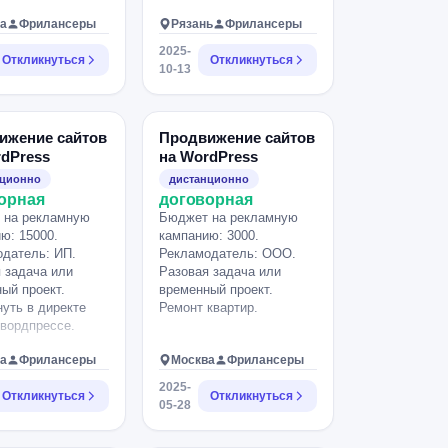
а
Фрилансеры
Рязань
Фрилансеры
2025-
Откликнуться
Откликнуться
10-13
ижение сайтов
Продвижение сайтов
rdPress
на WordPress
нционно
дистанционно
орная
договорная
 на рекламную
Бюджет на рекламную
ю: 15000.
кампанию: 3000.
датель: ИП.
Рекламодатель: ООО.
 задача или
Разовая задача или
ый проект.
временный проект.
уть в директе
Ремонт квартир.
 вордпрессе.
а
Фрилансеры
Москва
Фрилансеры
2025-
Откликнуться
Откликнуться
05-28