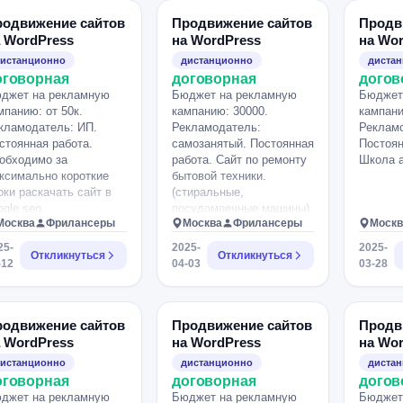
доставке цветов по
многим городам России.
родвижение сайтов
Продвижение сайтов
Продв
Каждый город
 WordPress
на WordPress
на Wo
реализован через
истанционно
дистанционно
диста
отдельный поддомен (НЕ
оговорная
договорная
догов
мультисайт). Что
джет на рекламную
Бюджет на рекламную
Бюджет
требуется: • Провести
мпанию: от 50к.
кампанию: 30000.
кампани
аудит текущего сайта (на
кламодатель: ИП.
Рекламодатель:
Рекламо
WordPress) и устранить
стоянная работа.
самозанятый. Постоянная
Постоян
технические ошибки. •
обходимо за
работа. Сайт по ремонту
Школа а
Оптимизировать сайт для
ксимально короткие
бытовой техники.
поисковых систем
оки раскачать сайт в
(стиральные,
(внутренняя SEO-
ogle seo.
посудомоечные машины).
оптимизация, работа с
Москва
Фрилансеры
Москва
Фрилансеры
Москв
надо вывести в топ
поддоменами, скорость
google и получать
загрузки и т.д.). •
25-
2025-
2025-
Откликнуться
Откликнуться
целевые лиды на ремонт
Настроить корректную
-12
04-03
03-28
техники.
индексацию всех
поддоменов. • Улучшить
структуру сайта, мета-
родвижение сайтов
Продвижение сайтов
Продв
данные, адаптацию под
 WordPress
на WordPress
на Wo
мобильные устройства и
т.п. • Настроить
истанционно
дистанционно
диста
аналитику (желательно
оговорная
договорная
догов
— с пониманием e-
джет на рекламную
Бюджет на рекламную
Бюджет