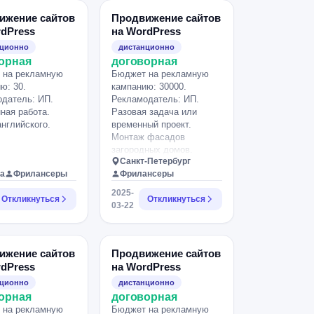
ижение сайтов
Продвижение сайтов
rdPress
на WordPress
нционно
дистанционно
орная
договорная
 на рекламную
Бюджет на рекламную
ю: 30.
кампанию: 30000.
датель: ИП.
Рекламодатель: ИП.
ная работа.
Разовая задача или
нглийского.
временный проект.
Монтаж фасадов
загородных домов.
Санкт-Петербург
а
Фрилансеры
Фрилансеры
2025-
Откликнуться
Откликнуться
03-22
ижение сайтов
Продвижение сайтов
rdPress
на WordPress
нционно
дистанционно
орная
договорная
 на рекламную
Бюджет на рекламную