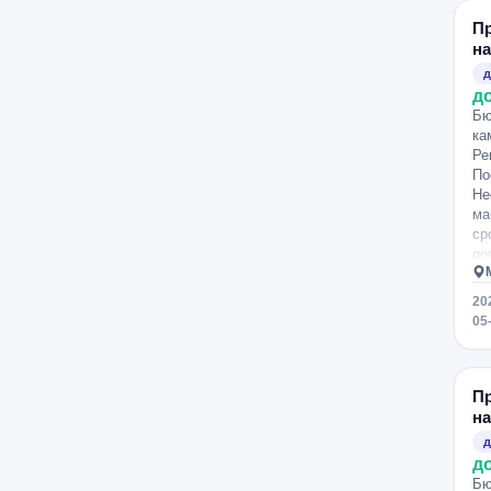
П
на
д
д
Бю
ка
Ре
По
Не
ма
ср
go
20
05
П
на
д
д
Бю