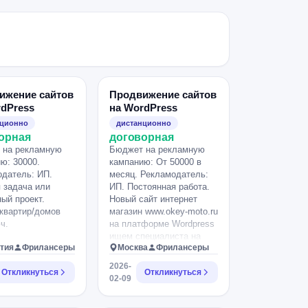
ижение сайтов
Продвижение сайтов
rdPress
на WordPress
нционно
дистанционно
орная
договорная
 на рекламную
Бюджет на рекламную
ю: 30000.
кампанию: От 50000 в
датель: ИП.
месяц. Рекламодатель:
 задача или
ИП. Постоянная работа.
ый проект.
Новый сайт интернет
квартир/домов
магазин www.okey-moto.ru
ч.
на платформе Wordpress
ищем специалиста на
тия
Фрилансеры
Москва
Фрилансеры
постоянной основе для
продвижения.
2026-
Откликнуться
Откликнуться
02-09