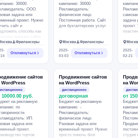
commerce-фаннелей). •
мпанию: 30000.
кампанию: 30000.
кампани
Принимать участие в
кламодатель: ООО.
Рекламодатель:
Реклам
развитии проекта на
зовая задача или
физическое лицо.
самозан
постоянной основе.
еменный проект. Нужно
Постоянная работа. Сайт
задача 
Формат сотрудничества:
учить сайт и
для бухгалтерских услуг.
проект.
• Идеально —
едложить способы как
пластич
долгосрочное участие с
учшить позиции сайта
оплатой в виде процента
Москва
Фрилансеры
Москва
Фрилансеры
Москв
поиске, повысить его
от продаж. • Возможна
С, потому что после
25-
2025-
2025-
фиксированная оплата за
Откликнуться
Откликнуться
кламной компании от
-14
03-03
02-21
стартовую доработку и
декс Бизнес сайт
настройку. • Удалённая
ень сильно упал в
работа, гибкий график. •
зициях. (Цена
Приветствуется
имерная, договорная).
родвижение сайтов
Продвижение сайтов
Продв
инициативность и
желания и
 WordPress
на WordPress
на Wo
понимание
обенности: Сайт
истанционно
дистанционно
диста
коммерческого подхода.
ps://a2tron.ru.
 10000.00 руб.
договорная
от 150
Кого ищем: •
джет на рекламную
Специалиста, который
Бюджет на рекламную
Бюджет
мпанию: по
умеет работать с
кампанию: -.
кампани
говоренности.
WordPress на уровне
Рекламодатель:
Рекламо
кламодатель: ИП.
кода и разбирается в
физическое лицо.
Постоян
зовая задача или
SEO. • С опытом работы
Разовая задача или
Продвиж
еменный проект.
с проектами,
временный проект. Нужно
постоян
оизводство тортов
завязанными на регионы/
просто помочь блог
студия 