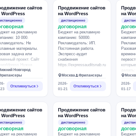
его 11 экранов.
сайтами (пришлите
кейсы) Что будет входить
родвижение сайтов
Продвижение сайтов
Продв
в вашу работу в первый
 WordPress
на WordPress
на Wo
месяц и последующие.
истанционно
дистанционно
диста
Стоимость вашей работы
оговорная
договорная
догов
в первый месяц и
джет на рекламную
Бюджет на рекламную
Бюджет
последующие.
мпанию: 10 000.
кампанию: 50000.
кампани
*Стоимость написали
кламодатель: Не
Рекламодатель: ИП.
Рекламо
примерную. Собираем
кламные материалы.
Постоянная работа.
Разовая
предложения Отклики
зовая задача или
Экспресс-аудит
временн
собираем только на
еменный проект. Сайт
снабжения
первост
платформе!.
 worldpress Нужна
https://expressauditsnab.ru/.
которые
Нижний Новгород
визия сайта
делать:
Фрилансеры
Москва
Фрилансеры
Москв
гласование работ.
SSL 2. 
елать оптимизацию
sitemap
26-
2026-
2026-
Откликнуться
Откликнуться
зы данных,
выдают 
-23
01-21
01-17
тимизация
Провер
тографий! Очистить
мобильн
арые ревизии и
(сейчас
аление временных
клиента
родвижение сайтов
Продвижение сайтов
Продв
нных! Установка
адаптир
 WordPress
на WordPress
на Wo
итичных обновлений!.
сроки и
истанционно
дистанционно
диста
сразу ц
оговорная
договорная
догов
и особе
джет на рекламную
Бюджет на рекламную
Бюджет
http://z