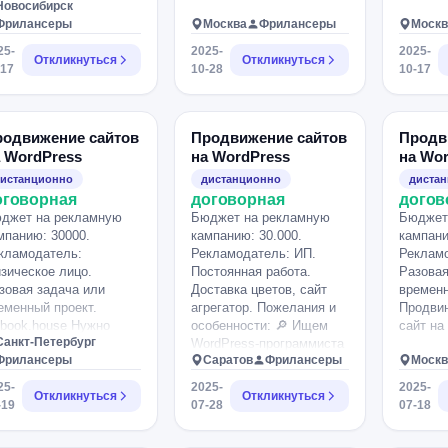
Новосибирск
чная встреча для
Фрилансеры
Москва
Фрилансеры
Москв
суждения в
восибирске!.
25-
2025-
2025-
Откликнуться
Откликнуться
-17
10-28
10-17
родвижение сайтов
Продвижение сайтов
Продв
 WordPress
на WordPress
на Wo
истанционно
дистанционно
диста
оговорная
договорная
догов
джет на рекламную
Бюджет на рекламную
Бюджет
мпанию: 30000.
кампанию: 30.000.
кампани
кламодатель:
Рекламодатель: ИП.
Рекламо
зическое лицо.
Постоянная работа.
Разовая
зовая задача или
Доставка цветов, сайт
временн
еменный проект.
агрегатор. Пожелания и
Продвин
tbook.house Нужно
особенности: 🔎 Ищем
сайт на
Санкт-Петербург
вести сайт в топ
WordPress-программиста
Фрилансеры
Саратов
Фрилансеры
Москв
дачи яндекс/google по
+ SEO-специалиста (в
просу "Каркасные дома
одном лице) для
25-
2025-
2025-
Откликнуться
Откликнуться
д ключ".
доработки и продвижения
-19
07-28
07-18
сайта по доставке цветов
О проекте: Сайт по