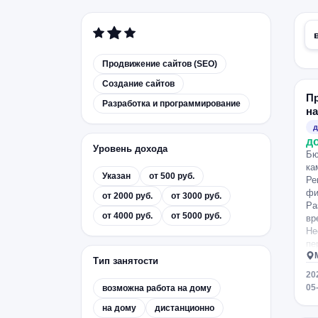
Продвижение сайтов (SEO)
Создание сайтов
П
Разработка и программирование
на
д
д
Уровень дохода
Бю
ка
Указан
от 500 руб.
Ре
фи
от 2000 руб.
от 3000 руб.
Ра
от 4000 руб.
от 5000 руб.
вр
Не
пе
сд
Тип занятости
во
20
ди
05
возможна работа на дому
мо
ос
на дому
дистанционно