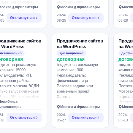
еган и без глютена).
поддомены. • С
настроить блог
Услуги:
Москва
Фрилансеры
Москва
Фрилансеры
Москв
желанием расти вместе с
определенным образом.
обучени
проектом (а не просто
Есть один пример,
InkBar.r
24-
2024-
2024-
Откликнуться
Откликнуться
“разово поправить сайт”).
хотелось бы сделать
-05
08-25
06-28
аналогично. Ну и,
конечно, понять, как на
нем собственное что-
либо публиковтать.
родвижение сайтов
Продвижение сайтов
Продв
 WordPress
на WordPress
на Wo
истанционно
дистанционно
диста
оговорная
договорная
догов
джет на рекламную
Бюджет на рекламную
Бюджет
мпанию: 15000.
кампанию: 300.
кампани
кламодатель: ИП.
Рекламодатель:
Реклам
стоянная работа.
физическое лицо.
физичес
тернет магазин ЭСДН.
Разовая задача или
Постоян
лько запустили новый
временный проект.
Мототак
йт на WP, раньше был
Халаты.
https://
Челябинск
 конструкторе
Интерес
Фрилансеры
Москва
Фрилансеры
Москв
oreLand. Необходимо
продвиж
овести аудит и
поисков
24-
2024-
2024-
Откликнуться
Откликнуться
одвижение сайта. И
ключев
-30
05-27
05-13
льнейшая поддержка.
ем специалиста с