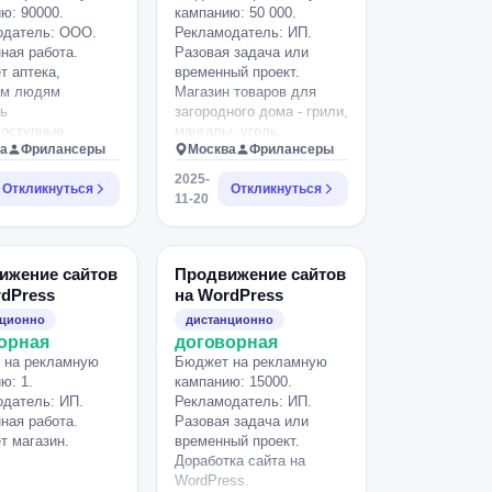
ю: 90000.
кампанию: 50 000.
одатель: ООО.
Рекламодатель: ИП.
ная работа.
Разовая задача или
т аптека,
временный проект.
ем людям
Магазин товаров для
ь
загородного дома - грили,
доступные
мангалы, уголь,
а
Фрилансеры
Москва
Фрилансеры
льные препараты
аксессуары для барбекю,
логии и Геппатита
уличная мебель,
2025-
Откликнуться
Откликнуться
кострища - 700 -1000
11-20
ps://volgograd.apt-
карточек товара, порядка
ru/product/enzalutamid/
20 категорий.
ен на WP,
омен по городам.
ижение сайтов
Продвижение сайтов
пециалист,
rdPress
на WordPress
 поможет решить
нционно
дистанционно
у с блокировками
орная
договорная
оны РКН и
 на рекламную
Бюджет на рекламную
ь работу
ю: 1.
кампанию: 15000.
ческих ботов.
датель: ИП.
Рекламодатель: ИП.
ная работа.
Разовая задача или
т магазин.
временный проект.
Доработка сайта на
WordPress.