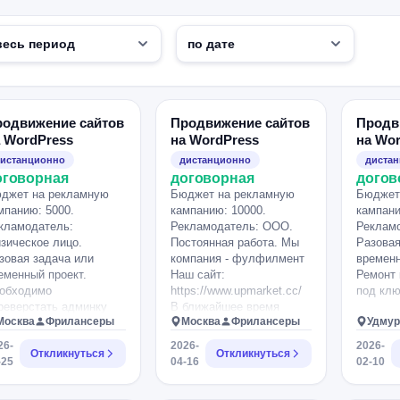
родвижение сайтов
Продвижение сайтов
Продв
 WordPress
на WordPress
на Wo
истанционно
дистанционно
диста
оговорная
договорная
догов
джет на рекламную
Бюджет на рекламную
Бюджет
мпанию: 5000.
кампанию: 10000.
кампани
кламодатель:
Рекламодатель: ООО.
Рекламо
зическое лицо.
Постоянная работа. Мы
Разовая
зовая задача или
компания - фулфилмент
временн
еменный проект.
Наш сайт:
Ремонт 
обходимо
https://www.upmarket.cc/
под клю
реверстать админку
В ближайшее время
Москва
Фрилансеры
Москва
Фрилансеры
Удмур
еланную на
будет перенесен на
рдпроесс, есть новый
WordPress Ищем
26-
2026-
2026-
Откликнуться
Откликнуться
зайн с адаптацией под
исполнителя по SEO
-25
04-16
02-10
лился. в Десктопе
продвижению Важно:
тавляем тоже самое.
Опыт работы с B2B-