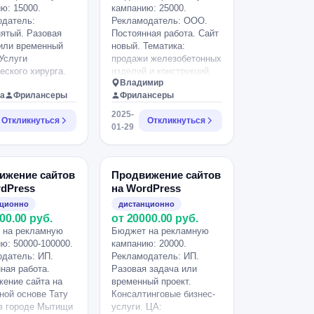
ю: 15000.
кампанию: 25000.
одатель:
Рекламодатель: ООО.
ятый. Разовая
Постоянная работа. Сайт
или временный
новый. Тематика:
 Услуги
продажи железобетонных
еского хирурга.
изделий и конструкций.
Владимир
Регион поставок
а
Фрилансеры
Фрилансеры
ограничен
целесообразностью
2025-
Откликнуться
Откликнуться
доставки.
01-29
ижение сайтов
Продвижение сайтов
rdPress
на WordPress
нционно
дистанционно
00.00 руб.
от 20000.00 руб.
 на рекламную
Бюджет на рекламную
ю: 50000-100000.
кампанию: 20000.
датель: ИП.
Рекламодатель: ИП.
ная работа.
Разовая задача или
ение сайта на
временный проект.
ной основе Тату
Консалтинговые бизнес-
в городе Мытищи
услуги. ЦА: