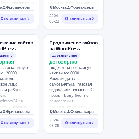
 Тату, перманент и
руководители высшего
а
Фрилансеры
Москва
Фрилансеры
е Наш сайт
звена, HR, собственники/
u.
предприниматели.
2024-
Откликнуться
Откликнуться
Страны: Россия,
06-22
Казахстан.
ижение сайтов
Продвижение сайтов
rdPress
на WordPress
нционно
дистанционно
орная
договорная
 на рекламную
Бюджет на рекламную
ю: 20000.
кампанию: 0000.
одатель:
Рекламодатель:
кое лицо.
самозанятый. Разовая
ная работа.
задача или временный
си.
проект. Веду блог по
taximoto24.ru/
психологии и
ует стоимость
путешествиям. хочу
а
Фрилансеры
Москва
Фрилансеры
ения сайта в
подключить Яндекс
ой системе по
метрику и гугл аналитику.
2024-
Откликнуться
Откликнуться
ым словам.
03-20