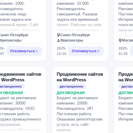
мпанию: 1000.
кампанию: 10 000.
кампани
кламодатель:
Рекламодатель:
Реклам
зическое лицо.
самозанятый. Разовая
Постоян
зовая задача или
задача или временный
Интерне
еменный проект. Сайт
проект. Работаю на себя,
помога
 вордпресс, исправить
стрижка и окрашивание.
получит
Санкт-Петербург
Санкт-Петербург
хнические ошибки,
трудно
Фрилансеры
Фрилансеры
Москв
строить SEO,
оригина
зможно исправить
от Онко
26-
2025-
2025-
Откликнуться
Откликнуться
рядок размещения
Наш
-07
12-14
11-25
кста на сайте. Тема
сайт:htt
йта корпоративная
india24.
зведка. Ранее
Размещ
пользовался как сайт
мультид
родвижение сайтов
Продвижение сайтов
Продв
зитка без продвижения.
Нужен с
 WordPress
на WordPress
на Wo
который
истанционно
дистанционно
диста
проблем
оговорная
договорная
догов
со стор
джет на рекламную
Бюджет на рекламную
Бюджет
улучшит
мпанию: 30000.
кампанию: 10000.
кампани
поведен
кламодатель: ООО.
Рекламодатель: ИП.
Рекламо
стоянная работа.
Постоянная работа.
Постоян
одажа промышленного
Оказываю репетиторские
Интерне
орудования,
услуги, есть сайт-
теграция. Обязательно
визитка.