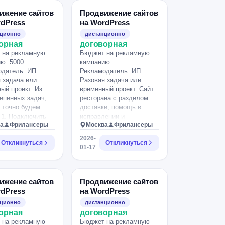
ижение сайтов
Продвижение сайтов
rdPress
на WordPress
нционно
дистанционно
орная
договорная
 на рекламную
Бюджет на рекламную
ю: 5000.
кампанию: .
датель: ИП.
Рекламодатель: ИП.
 задача или
Разовая задача или
ый проект. Из
временный проект. Сайт
епенных задач,
ресторана с разделом
 точно будем
доставки, помощь в
 1. Подключить
исправлении и
а
Фрилансеры
Москва
Фрилансеры
Посмотреть карту
редактировании ошибок и
e, сканеры
оптимизации работы
2026-
Откликнуться
Откликнуться
ее отсутствие 3.
раздела доставки.
01-17
ить адаптацию
ой версии
 ее нет, со слов
 сайт был
ижение сайтов
Продвижение сайтов
ован) Интересуют
rdPress
на WordPress
 цены. Пишите
нционно
дистанционно
ены!!!. Пожелания
орная
договорная
нности:
 на рекламную
Бюджет на рекламную
hdoma.ru.