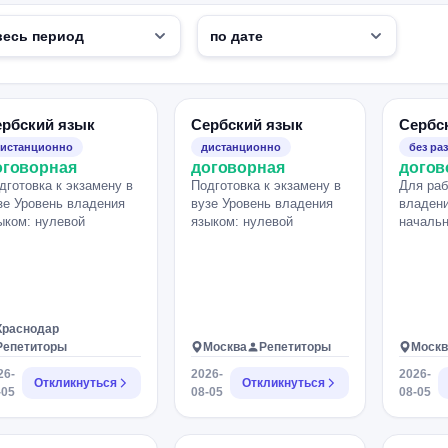
ербский язык
Сербский язык
Сербс
истанционно
дистанционно
без ра
оговорная
договорная
догов
дготовка к экзамену в
Подготовка к экзамену в
Для раб
зе Уровень владения
вузе Уровень владения
владени
ыком: нулевой
языком: нулевой
началь
Краснодар
Репетиторы
Москва
Репетиторы
Москв
26-
2026-
2026-
Откликнуться
Откликнуться
-05
08-05
08-05