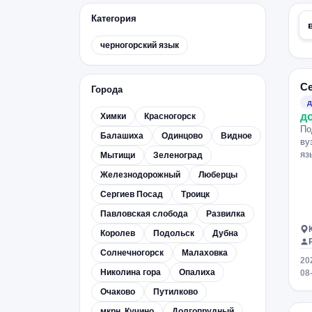
Категория
черногорский язык
С
Города
д
д
Химки
Красногорск
По
Балашиха
Одинцово
Видное
ву
яз
Мытищи
Зеленоград
Железнодорожный
Люберцы
Сергиев Посад
Троицк
Павловская слобода
Развилка
Королев
Подольск
Дубна
Солнечногорск
Малаховка
20
Николина гора
Опалиха
08
Очаково
Путилково
мкрн. Кучино
Долгопрудный