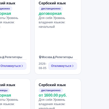
кий язык
Сербский язык
нционно
дистанционно
орная
договорная
оты Уровень
Для себя Уровень
я языком:
владения языком:
й
начальный
а
Репетиторы
Москва
Репетиторы
2026-
Откликнуться
Откликнуться
08-05
кий язык
Сербский язык
зницы
дистанционно
орная
от 1600.00 руб.
оты Уровень
Для себя Уровень
я языком:
владения языком:
й
начальный