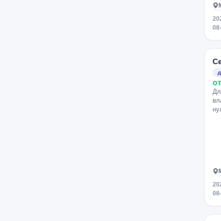
20
08
С
д
от
Дл
вл
ну
20
08