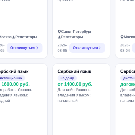
Санкт-Петербург
Москва
Репетиторы
Репетиторы
Москв
26-
2026-
2026-
Откликнуться
Откликнуться
-05
08-05
08-04
ербский язык
Сербский язык
Сербс
истанционно
на дому
диста
 1600.00 руб.
от 1400.00 руб.
догов
я работы Уровень
Для себя Уровень
Для себ
адения языком:
владения языком:
владени
едний
начальный
началь