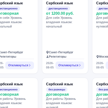
ербский язык
Сербский язык
Сербс
истанционно
дистанционно
диста
оговорная
от 1200.00 руб.
догов
я себя Уровень
Для себя Уровень
Для раб
адения языком:
владения языком:
владени
чальный
начальный
нулево
Санкт-Петербург
Санкт-Петербург
Репетиторы
Репетиторы
Москв
26-
2026-
2026-
Откликнуться
Откликнуться
-05
08-05
08-05
ербский язык
Сербский язык
Сербс
истанционно
без разницы
без ра
оговорная
договорная
догов
я работы Уровень
Для работы Уровень
Для раб
адения языком:
владения языком:
владени
левой
нулевой
нулево