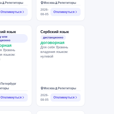
а
Репетиторы
Москва
Репетиторы
2026-
Откликнуться
Откликнуться
08-05
кий язык
Сербский язык
у или
дистанционно
нционно
договорная
орная
Для себя Уровень
я Уровень
владения языком:
я языком:
нулевой
й
-Петербург
иторы
Москва
Репетиторы
2026-
Откликнуться
Откликнуться
08-05