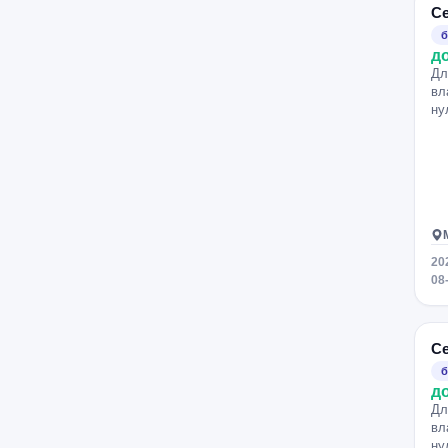
С
Бауманская
Рязанский проспект
б
Севастопольская
Профсоюзная
д
Смоленская
Ростокино
Дл
вл
Петровско-Разумовская
ну
Алексеевская
Проспект Мира
Партизанская
Марьино
Люблино
Коломенская
Академическая
Белорусская
Кропоткинская
Арбатская
20
Трубная
Жулебино
08
Деловой центр
Зорге
Владыкино
Менделеевская
С
Электрозаводская
Новогиреево
б
Римская
Нахимовский проспект
д
Калужская
Кунцевская
Дл
вл
Краснопресненская
ну