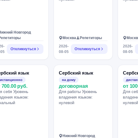
Нижний Новгород
Репетиторы
Москва
Репетиторы
Москв
26-
2026-
2026-
Откликнуться
Откликнуться
-05
08-05
08-05
ербский язык
Сербский язык
Сербс
истанционно
на дому
диста
 700.00 руб.
договорная
от 100
я себя Уровень
Для работы Уровень
Для себ
адения языком:
владения языком:
владени
чальный
нулевой
нулево
Нижний Новгород