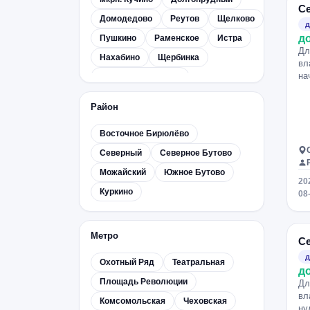
С
Домодедово
Реутов
Щелково
д
д
Пушкино
Раменское
Истра
Дл
Нахабино
Щербинка
вл
на
Лосино-Петровский
Черноголовка
Апрелевка
Район
Салтыковка
Монино
Восточное Бирюлёво
Жуковский
Орехово-Зуево
Северный
Северное Бутово
Наро-Фоминск
Лобня
Можайский
Южное Бутово
Лыткарино
Краснознаменск
20
Куркино
Красково
Андреевка
Барвиха
08
Быково
Ватутинки
Газопровод
Коммунарка
Метро
С
Московский
Некрасовка
д
Охотный Ряд
Театральная
д
Селятино
Удельная
Площадь Революции
Дл
Немчиновка
Менделеево
вл
Комсомольская
Чеховская
ну
Жаворонки