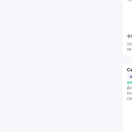
Тургеневская
Александровский сад
Марьина Роща
20
08
С
д
от
Дл
вл
ср