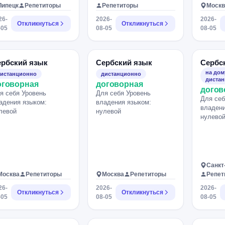
Липецк
Репетиторы
Репетиторы
Москв
26-
2026-
2026-
Откликнуться
Откликнуться
-05
08-05
08-05
ербский язык
Сербский язык
Сербс
на дом
истанционно
дистанционно
диста
оговорная
договорная
догов
я себя Уровень
Для себя Уровень
Для себ
адения языком:
владения языком:
владени
левой
нулевой
нулево
Санкт
Москва
Репетиторы
Москва
Репетиторы
Репет
26-
2026-
2026-
Откликнуться
Откликнуться
-05
08-05
08-05