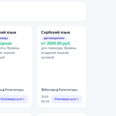
кий язык
Сербский язык
зницы
дистанционно
орная
от 2500.00 руб.
оты Уровень
для переезда Уровень
я языком:
владения языком:
ный
нулевой
а
Репетиторы
Москва
Репетиторы
2026-
Откликнуться
Откликнуться
08-05