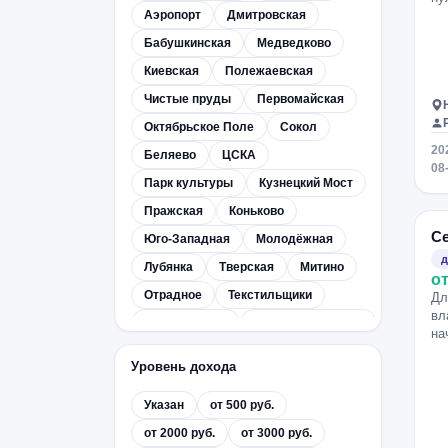
Аэропорт
Дмитровская
Бабушкинская
Медведково
Киевская
Полежаевская
Чистые пруды
Первомайская
Октябрьское Поле
Сокол
20
Беляево
ЦСКА
08
Парк культуры
Кузнецкий Мост
Пражская
Коньково
С
Юго-Западная
Молодёжная
д
Лубянка
Тверская
Митино
от
Отрадное
Текстильщики
Дл
вл
Чертановская
Новые Черёмушки
на
Красные Ворота
Котельники
Уровень дохода
Бибирево
Курская
Указан
от 500 руб.
Улица Академика Янгеля
от 2000 руб.
от 3000 руб.
Речной вокзал
Войковская