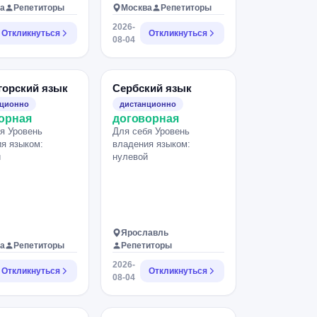
а
Репетиторы
Москва
Репетиторы
2026-
Откликнуться
Откликнуться
08-04
горский язык
Сербский язык
нционно
дистанционно
орная
договорная
я Уровень
Для себя Уровень
я языком:
владения языком:
й
нулевой
Ярославль
а
Репетиторы
Репетиторы
2026-
Откликнуться
Откликнуться
08-04