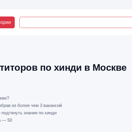
гории
титоров по хинди в Москве
скве?
ыбрав из более чем 3 вакансий
 подтянуть знания по хинди
а — 50