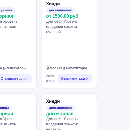
Хинди
нционно
дистанционно
орная
от 1500.00 руб.
я Уровень
Для себя Уровень
я языком:
владения языком:
й
нулевой
а
Репетиторы
Москва
Репетиторы
2026-
Откликнуться
Откликнуться
07-30
Хинди
зницы
дистанционно
орная
договорная
я Уровень
Для себя Уровень
я языком:
владения языком:
й
нулевой