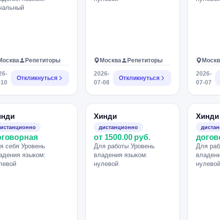
чальный
Москва
Репетиторы
Москва
Репетиторы
Москв
26-
2026-
2026-
Откликнуться
Откликнуться
-10
07-08
07-07
инди
Хинди
Хинди
истанционно
дистанционно
диста
оговорная
от 1500.00 руб.
догов
я себя Уровень
Для работы Уровень
Для раб
адения языком:
владения языком:
владени
левой
нулевой
нулево