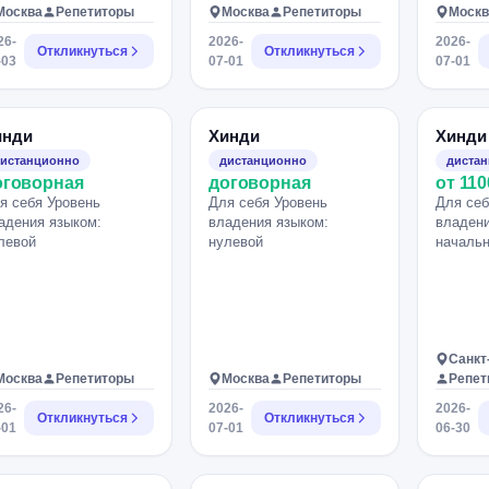
Москва
Репетиторы
Москва
Репетиторы
Москв
26-
2026-
2026-
Откликнуться
Откликнуться
-03
07-01
07-01
инди
Хинди
Хинди
истанционно
дистанционно
диста
оговорная
договорная
от 110
я себя Уровень
Для себя Уровень
Для себ
адения языком:
владения языком:
владени
левой
нулевой
началь
Санкт
Москва
Репетиторы
Москва
Репетиторы
Репет
26-
2026-
2026-
Откликнуться
Откликнуться
-01
07-01
06-30