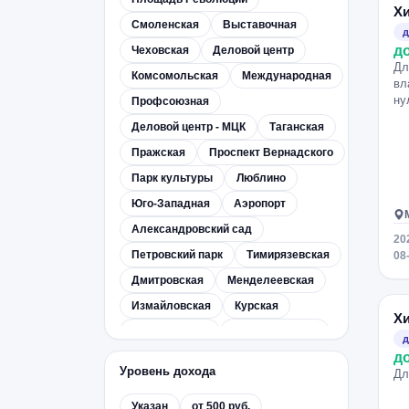
Х
Смоленская
Выставочная
д
д
Чеховская
Деловой центр
Дл
Комсомольская
Международная
вл
ну
Профсоюзная
Деловой центр - МЦК
Таганская
Пражская
Проспект Вернадского
Парк культуры
Люблино
Юго-Западная
Аэропорт
Александровский сад
20
Петровский парк
Тимирязевская
08
Дмитровская
Менделеевская
Измайловская
Курская
Х
Марксистская
Академическая
д
д
Ленинский проспект
Киевская
Уровень дохода
Дл
Сходненская
Кропоткинская
Указан
от 500 руб.
Пушкинская
Арбатская