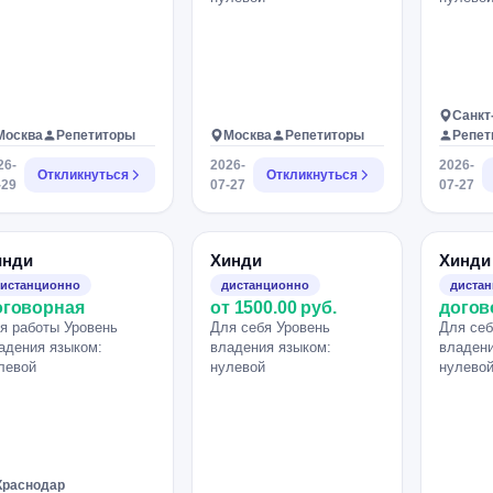
Санкт
Москва
Репетиторы
Москва
Репетиторы
Репет
26-
2026-
2026-
Откликнуться
Откликнуться
-29
07-27
07-27
инди
Хинди
Хинди
истанционно
дистанционно
диста
оговорная
от 1500.00 руб.
догов
я работы Уровень
Для себя Уровень
Для себ
адения языком:
владения языком:
владени
левой
нулевой
нулево
Краснодар