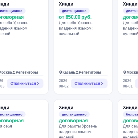
инди
Хинди
Хинди
истанционно
дистанционно
диста
оговорная
от 850.00 руб.
догов
я себя Уровень
Для себя Уровень
Для себ
адения языком:
владения языком:
владени
левой
начальный
нулево
Москва
Репетиторы
Казань
Репетиторы
Москв
26-
2026-
2026-
Откликнуться
Откликнуться
-03
08-02
08-01
инди
Хинди
Хинди
истанционно
дистанционно
без ра
оговорная
договорная
догов
я себя
Для работы Уровень
Для себ
владения языком:
владени
нулевой
нулево