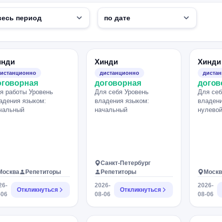
инди
Хинди
Хинди
истанционно
дистанционно
диста
оговорная
договорная
догов
я работы Уровень
Для себя Уровень
Для себ
адения языком:
владения языком:
владени
чальный
начальный
нулево
Санкт-Петербург
Москва
Репетиторы
Репетиторы
Москв
26-
2026-
2026-
Откликнуться
Откликнуться
-06
08-06
08-06