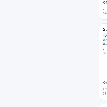
20
07
Х
д
д
Дл
вл
ну
20
07