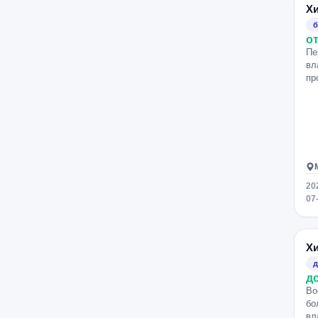
Х
Братиславская
Домодедовская
б
от
Кантемировская
Коломенская
Пе
Бульвар Дмитрия Донского
вл
пр
Аннино
20
07
Х
д
д
Во
бо
вл