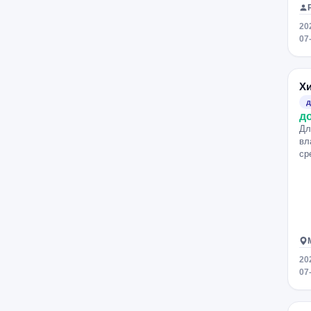
ВДНХ
Алексеевская
Рижская
20
Преображенская площадь
07
Партизанская
Новогиреево
Дубровка
Чкаловская
Х
Нахимовский проспект
Нагорная
д
д
Серпуховская
Добрынинская
Дл
Крылатское
Фили
вл
ср
Водный стадион
Китай-город
Красные Ворота
Библиотека им. Ленина
Славянский бульвар
Строгино
Трубная
Мякинино
Достоевская
Ростокино
20
Раменки
ЦСКА
07
Мичуринский проспект
Свиблово
Бауманская
Пролетарская