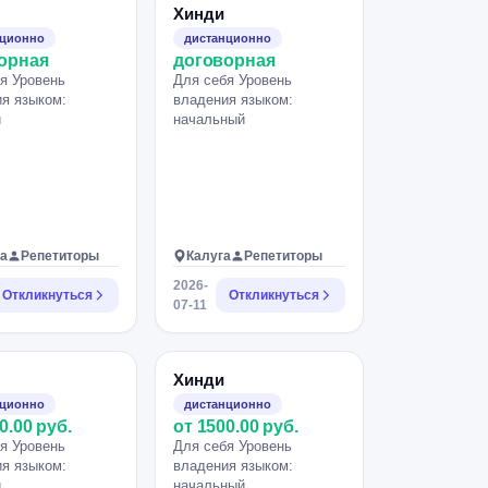
Хинди
нционно
дистанционно
орная
договорная
я Уровень
Для себя Уровень
я языком:
владения языком:
й
начальный
а
Репетиторы
Калуга
Репетиторы
2026-
Откликнуться
Откликнуться
07-11
Хинди
нционно
дистанционно
0.00 руб.
от 1500.00 руб.
я Уровень
Для себя Уровень
я языком:
владения языком:
й
начальный