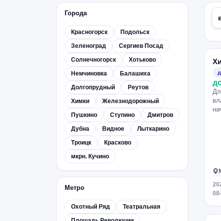
Города
Красногорск
Подольск
Зеленоград
Сергиев Посад
Солнечногорск
Хотьково
Х
д
Немчиновка
Балашиха
д
Долгопрудный
Реутов
Дл
вл
Химки
Железнодорожный
на
Пушкино
Ступино
Дмитров
Дубна
Видное
Лыткарино
Троицк
Красково
мкрн. Кучино
20
Метро
08
Охотный Ряд
Театральная
Площадь Революции