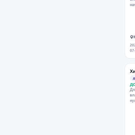
на
20
07
Х
д
д
Дл
вл
ну