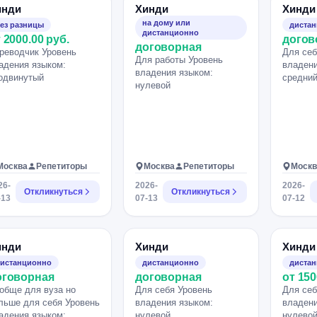
инди
Хинди
Хинди
на дому или
ез разницы
диста
дистанционно
 2000.00 руб.
догов
договорная
реводчик Уровень
Для себ
Для работы Уровень
адения языком:
владени
владения языком:
одвинутый
средни
нулевой
Москва
Репетиторы
Москва
Репетиторы
Москв
26-
2026-
2026-
Откликнуться
Откликнуться
-13
07-13
07-12
инди
Хинди
Хинди
истанционно
дистанционно
диста
оговорная
договорная
от 150
обще для вуза но
Для себя Уровень
Для себ
льше для себя Уровень
владения языком:
владени
адения языком:
нулевой
нулево