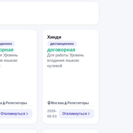
Хинди
нционно
дистанционно
орная
договорная
я Уровень
Для работы Уровень
я языком:
владения языком:
й
нулевой
а
Репетиторы
Москва
Репетиторы
2026-
Откликнуться
Откликнуться
08-03