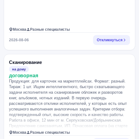
Москва
Разные специалисты
2026-08-06
Откликнуться
Сканирование
на дому
договорная
Продукция: для карточек на маркетплейсах. Формат: разный.
Тираж: 1 шт. Ищeм интеллигентного, быстро схватывающего
задачи исполнителя на сканирование обложек и разворотов
книг, альбомов, нотных изданий. В первую очередь
рассматриваются отклики исполнителей, у которых есть опыт
успешного выполнения аналогичных задач. Критерии отбора:
подтвержденный опыт, высокие скорость и качество работы.
Работа в офисе, 12 мин от м. Серпуховская/Добрынинская.
Предпочтение самозанятым, ИП. Почасовая оплата (на старте
350 р/час, по результатам работ - выше). Есть норматив -
Москва
Разные специалисты
обработка 8-10 книг в час (первые 3 дня), затем - 12-15 книг в