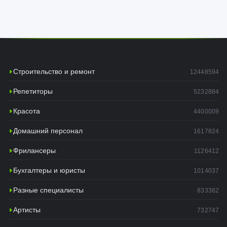
Строительство и ремонт
12448594
Репетиторы
5232884
Красота
4400009
Домашний персонал
1617824
Фрилансеры
1126412
Бухгалтеры и юристы
1014037
Разные специалисты
833382
Артисты
732747