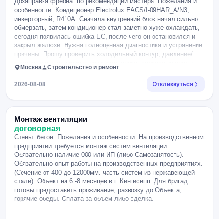
Дозаправка фреона: по рекомендации мастера. Пожелания и
особенности: Кондиционер Electrolux EACS/I-09HAR_A/N3,
инверторный, R410A. Сначала внутренний блок начал сильно
обмерзать, затем кондиционер стал заметно хуже охлаждать,
сегодня появилась ошибка EC, после чего он остановился и
закрыл жалюзи. Нужна полноценная диагностика и устранение
причины. Прошу проверить холодильный контур, давление/
температуры, наличие утечки, вальцовки, сервисные порты,
Москва
Строительство и ремонт
трассу и теплообменники, а также вентилятор внутреннего
блока и датчик испарителя T2. Если обнаружится недостаток
2026-08-08
Откликнуться
хладагента, нужна локализация и устранение утечки, при
необходимости опрессовка азотом, вакуумирование и заправка
R410A по массе согласно шильдику. Простая дозаправка без
поиска причины не интересует. Герметик в контур не
Монтаж вентиляции
использовать. Перед дополнительными работами и расходами
договорная
прошу сначала согласовать стоимость.
Стены: бетон. Пожелания и особенности: На производственном
предприятии требуется монтаж систем вентиляции.
Обязательно наличие 000 или ИП (либо Самозанятость).
Обязательно опыт работы на производственных предприятиях.
(Сечение от 400 до 12000мм, часть систем из нержавеющей
стали). Объект на 6 -8 месяцев в г. Кингисепп. Для бригад
готовы предоставить проживание, развозку до Объекта,
горячие обеды. Оплата за объем либо сделка.