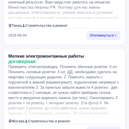
конечный результат. Вам предстоит работать на объектах
Министерства обороны РФ. Поэтому для нас важны
дисциплина, ответственность, умение работать в условиях
жестких сроков и высокий уровень организации строительного
процесса. Если вы привыкли не искать виноватых, а решать
Тверь
Строительство и ремонт
задачи, умеете держать объект под контролем и доводить его
до сдачи — мы будем рады видеть вас в нашей команде. ?
2026-08-09
Откликнуться
Что предстоит делать ?Руководить строительным участком от
начала работ до сдачи объекта. ?Организовывать
производство строительно-монтажных работ в соответствии с
проектом и графиком. ?Изучать проектную и рабочую
Мелкие электромонтажные работы
документацию до начала производства работ. ?Планировать
договорная
работу участка на день, неделю и месяц. ?Организовывать
Проверить электропроводку. Починить обычные розетки: 6 шт.
коллектив и управлять им. ?Контролировать качество
Починить силовые розетки: 4 шт. ДД, необходимо сделать на
выполняемых работ и соблюдение технологий строительства.
квартире следующие доделки: 2. Повесить зеркало с
?Обеспечивать выполнение производственного графика. ?
подсветкой в ванной (керамогранит), подключение напрямую с
Вести табель учета рабочего времени работников и
выключателем 3. За панелью забыли вывести 4 розетки , две
строительной техники. ?Организовывать приемку материалов и
слаботочки и 2 силовые, их нужно найти прибором точное
оборудования, проводить входной контроль и передавать
место и аккуратно вырезать панель (не гипс). Смонтировать 2
документацию в ПТО. ?Контролировать складирование,
розетки + тв розетку + интернет розетку. (См фото) 4. Не
хранение, выдачу и списание материалов. ?Нести
работают 2 розетки, до этого работали, нужно выяснить
материальную ответственность за имущество участка. ?
причину. 5. Смонтировать делитель ТВ сигнала (куплен)
Обеспечивать работников материалами, инструментом,
подключить 3 кабеля на выход и 1 на вход (вход нужно будет
техникой и средствами индивидуальной защиты. ?
Москва
Строительство и ремонт
подключить через закладную в подъезде). 6. Чуть обрезать
Взаимодействовать с Заказчиком, строительным контролем,
кабеля интернета и обжать 3 коннектора RJ45 (куплены) 7. В