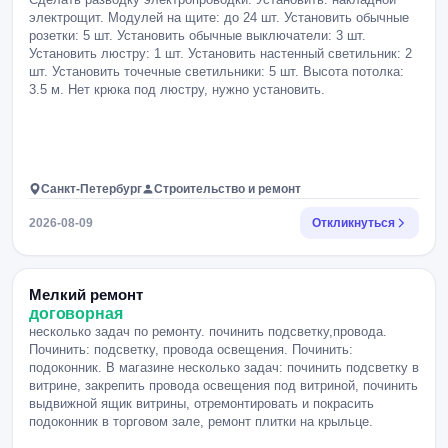
Министерства обороны РФ; ?опыт строительства режимных
электрощит. Модулей на щите: до 24 шт. Установить обычные
объектов; ?опыт сдачи объектов государственным заказчикам.
розетки: 5 шт. Установить обычные выключатели: 3 шт.
Мы предлагаем ?Работу на объектах Министерства обороны
Установить люстру: 1 шт. Установить настенный светильник: 2
РФ в г. Тверь. ?График работы 6/1 с 08:00 до 18:00 ?
шт. Установить точечные светильники: 5 шт. Высота потолка:
Стабильную заработную плату без задержек. А также бонусы
3.5 м. Нет крюка под люстру, нужно установить.
по результатам закрытия пообъектно. ?Долгосрочный проект и
возможность профессионального роста. Просьба внимательно
ознакомиться с требованиями вакансии Рассматриваем
кандидатов с подтвержденным опытом самостоятельного
руководства строительным участком и организации полного
Санкт-Петербург
Строительство и ремонт
цикла строительно-монтажных работ.
2026-08-09
Откликнуться
Мелкий ремонт
договорная
несколько задач по ремонту. починить подсветку,провода.
Починить: подсветку, провода освещения. Починить:
подоконник. В магазине несколько задач: починить подсветку в
витрине, закрепить провода освещения под витриной, починить
выдвижной ящик витрины, отремонтировать и покрасить
подоконник в торговом зале, ремонт плитки на крыльце.