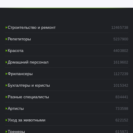
Строительство и ремонт
12465738
Репетиторы
5237900
Красота
4403802
Домашний персонал
1619602
Фрилансеры
1127239
Бухгалтеры и юристы
1015342
Разные специалисты
834441
Артисты
733598
Уход за животными
622152
Тренеры
615971