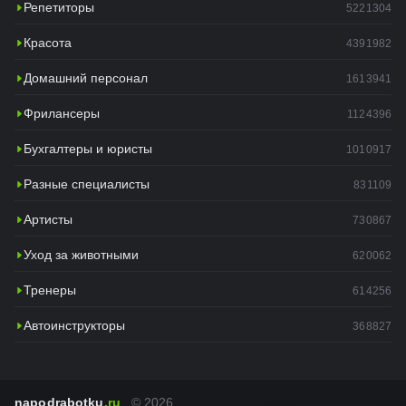
Репетиторы
5221304
Красота
4391982
Домашний персонал
1613941
Фрилансеры
1124396
Бухгалтеры и юристы
1010917
Разные специалисты
831109
Артисты
730867
Уход за животными
620062
Тренеры
614256
Автоинструкторы
368827
napodrabotku
.ru
© 2026