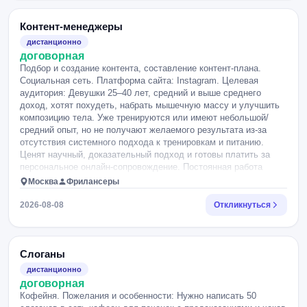
%D0%B0-%D1%82%D0%B0%D0%BA%D0%B6%D0%B5-
%D1%80%D0%B5%D1%88%D0%B5%D0%BD%D0%B8%D0%B5-
%D1%82%D1%80%D0%B0%D0%BD%D1%81%D0%BF%D0%BE%D1
Контент-менеджеры
%D0%B4%D0%BE%D1%81%D1%82%D1%83%D0%BF%D0%BD%D0
дистанционно
договорная
Подбор и создание контента, составление контент-плана.
Социальная сеть. Платформа сайта: Instagram. Целевая
аудитория: Девушки 25–40 лет, средний и выше среднего
доход, хотят похудеть, набрать мышечную массу и улучшить
композицию тела. Уже тренируются или имеют небольшой/
средний опыт, но не получают желаемого результата из-за
отсутствия системного подхода к тренировкам и питанию.
Ценят научный, доказательный подход и готовы платить за
персональное онлайн-сопровождение. Постоянная работа
(полная занятость). Условия и требования: Обмен по бартеру
Москва
Фрилансеры
на фитнес услуги.
2026-08-08
Откликнуться
Слоганы
дистанционно
договорная
Кофейня. Пожелания и особенности: Нужно написать 50