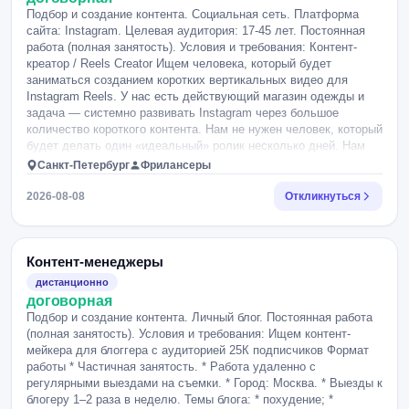
Подбор и создание контента. Социальная сеть. Платформа
сайта: Instagram. Целевая аудитория: 17-45 лет. Постоянная
работа (полная занятость). Условия и требования: Контент-
креатор / Reels Creator Ищем человека, который будет
заниматься созданием коротких вертикальных видео для
Instagram Reels. У нас есть действующий магазин одежды и
задача — системно развивать Instagram через большое
количество короткого контента. Нам не нужен человек, который
будет делать один «идеальный» ролик несколько дней. Нам
нужен быстрый, активный и насмотренный контент-креатор,
Санкт-Петербург
Фрилансеры
который готов каждый день тестировать много разных идей и
форматов. Что нужно делать Основная задача — ежедневно
2026-08-08
Откликнуться
создавать и публиковать 3–5 Reels. Для этого необходимо: —
постоянно мониторить Instagram Reels, TikTok, YouTube Shorts
и другие площадки; — находить интересные, вирусные и
просто необычные форматы; — замечать тренды, мемы,
Контент-менеджеры
визуальные приёмы, хуки и механики, которые набирают
дистанционно
просмотры; — придумывать, как адаптировать найденную
договорная
идею под нашу тематику; — самостоятельно собирать
Подбор и создание контента. Личный блог. Постоянная работа
короткие ролики; — делать простой и динамичный монтаж; —
(полная занятость). Условия и требования: Ищем контент-
добавлять текст, музыку, субтитры и другие необходимые
мейкера для блоггера с аудиторией 25К подписчиков Формат
элементы; — самостоятельно публиковать готовые ролики; —
работы * Частичная занятость. * Работа удаленно с
следить за статистикой; — анализировать, какие форматы
регулярными выездами на съемки. * Город: Москва. * Выезды к
работают лучше; — повторять удачные механики и постоянно
блогеру 1–2 раза в неделю. Темы блога: * похудение; *
тестировать новые. Важный момент Мы не требуем, чтобы