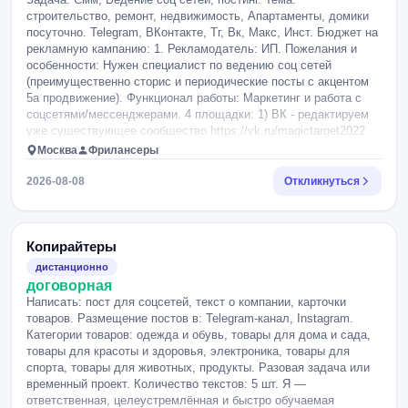
съемки. Буду рад познакомиться с теми, кто разделяет
стилистические неровности — без переписывания авторского
строительство, ремонт, недвижимость, Апартаменты, домики
любовь к деталям и тихой эстетике. Спасибо!.
голоса; проверка внутренней логики и непротиворечивости
посуточно. Telegram, ВКонтакте, Тг, Вк, Макс, Инст. Бюджет на
(имена, детали, хронология); итог — список правок с
рекламную кампанию: 1. Рекламодатель: ИП. Пожелания и
комментариями (или режим рецензирования в Word),
особенности: Нужен специалист по ведению соц сетей
финальное решение по каждой остаётся за мной. Требования:
(преимущественно сторис и периодические посты с акцентом
опыт вычитки художественной прозы (желательно —
5а продвижение). Функционал работы: Маркетинг и работа с
портфолио или примеры); уверенное владение современной
соцсетями/мессенджерами. 4 площадки: 1) ВК - редактируем
русской орфографией и пунктуацией; аккуратность и чувство
уже существующее сообщество https://vk.ru/magictarget2022
авторского стиля (задача — отполировать, а не переписать).
(преобразовать до 15.08 - собственник, начинает вести
Москва
Фрилансеры
Формат и условия: файл в .docx, работа в режиме правок/
сммщик, даем права админа) 1-2 сторис в день + посты в ВК 2-
комментариев; срок: указал оплата: обсуждается по желанию
3 раза в неделю: Показываем как мы работаем, фото и видео с
2026-08-08
Откликнуться
— короткое соглашение о конфиденциальности (NDA).
объектов, интересные места рядом, акции, горящие
предложения и тп. Фото и видео с комментариями и
необходимой информацией предоставляем, нужна простая
графика - надписи на них, мемы и пр. Также эти же посты
Копирайтеры
нужно дублировать 2- в инстаграм, что-то в посты, что-то в
дистанционно
сторис (в основном пока сторис) 3- тг сторис 4- Макс. (Макс
договорная
сначала просто сторис 1-2 в день, дублируется с вк, 2 этап -
Написать: пост для соцсетей, текст о компании, карточки
создание канала, контент дублируется с сообщества вк)
товаров. Размещение постов в: Telegram-канал, Instagram.
График сторис и постов согласуем при необходимости на
Категории товаров: одежда и обувь, товары для дома и сада,
неделю вперед.
товары для красоты и здоровья, электроника, товары для
спорта, товары для животных, продукты. Разовая задача или
временный проект. Количество текстов: 5 шт. Я —
ответственная, целеустремлённая и быстро обучаемая