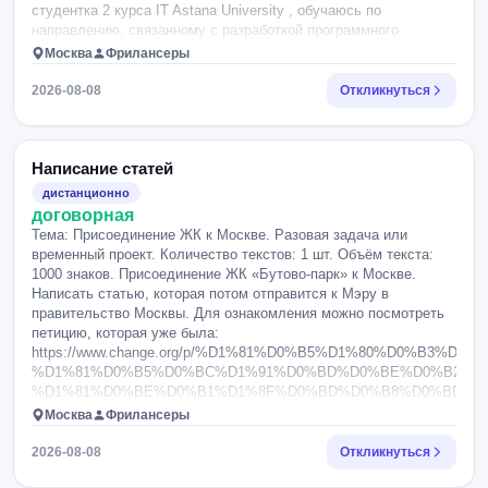
студентка 2 курса IT Astana University , обучаюсь по
направлению, связанному с разработкой программного
обеспечения. Интересуюсь IT, современными технологиями,
Москва
Фрилансеры
искусственным интеллектом и созданием цифрового контента.
Умею работать с HTML, CSS и различными AI-инструментами,
2026-08-08
Откликнуться
быстро осваиваю новые программы и технологии. Имею опыт
участия в олимпиадах и конкурсах, в том числе занимала
призовые места по программированию. Ответственно отношусь
к задачам, умею работать самостоятельно и в команде,
Написание статей
спокойно воспринимаю обратную связь и стремлюсь постоянно
дистанционно
развивать профессиональные навыки. Свободно владею
договорная
русским и казахским языками.
Тема: Присоединение ЖК к Москве. Разовая задача или
временный проект. Количество текстов: 1 шт. Объём текста:
1000 знаков. Присоединение ЖК «Бутово-парк» к Москве.
Написать статью, которая потом отправится к Мэру в
правительство Москвы. Для ознакомления можно посмотреть
петицию, которая уже была:
https://www.change.org/p/%D1%81%D0%B5%D1%80%D0%B3%D0%
%D1%81%D0%B5%D0%BC%D1%91%D0%BD%D0%BE%D0%B2%D0
%D1%81%D0%BE%D0%B1%D1%8F%D0%BD%D0%B8%D0%BD-
%D0%BF%D1%80%D0%B8%D1%81%D0%BE%D0%B5%D0%B4%D0
Москва
Фрилансеры
%D0%B1%D1%83%D1%82%D0%BE%D0%B2%D0%BE-
%D0%BF%D0%B0%D1%80%D0%BA-2-%D0%BA-
2026-08-08
Откликнуться
%D0%BC%D0%BE%D1%81%D0%BA%D0%B2%D0%B5-