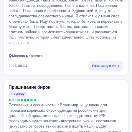
Женская одежда. Пальто. Юбка, жакет, блузка, шорты, костюм,
брюки. Платье: повседневное. Ткань в наличии. Постоянная
работа. Пожелания и особенности: Здравствуйте, ищу для
сотрудничества совместного жилье. Я стилист и у меня своя
клиентская база. Ищу портную, которая бы хотела переехать в
Москву жить. Представляю бесплатное жилье в самом
элитном районе и возможность зарабатывать и развиваться .
Ищу плотную, которая умеет качественно шить костюмы из
твида, платья.
Москва
Красота
2026-08-04
Откликнуться
Пришивание бирок
на дому
договорная
Пожелания и особенности: г.Владимир, ищу швею для
перешива корейских бирок одежды на российские для
дальнейшей продажи согласно законодательству РФ.
Необходимо будет заменить внутренние бирки - составники
(аккуратно отпороть технические и вшить наши) Будет
преимуществом, если за дополнительную оплату вы сможете