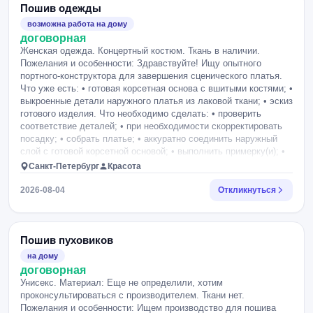
сохранение формы изделия. Прошу оценить стоимость и сроки
Пошив одежды
пошива. В качестве примера прикладываю изображение
возможна работа на дому
классического varsity-бомбера с чёрным шерстяным корпусом
договорная
и белыми кожаными рукавами. Есть оригинальные
Женская одежда. Концертный костюм. Ткань в наличии.
американский бомбер для примера (только распарывать его не
Пожелания и особенности: Здравствуйте! Ищу опытного
получится). Если результат будет хорош, то готовы заказывать
портного-конструктора для завершения сценического платья.
у вас на постоянке для каждого нового члена клуба.
Что уже есть: • готовая корсетная основа с вшитыми костями; •
выкроенные детали наружного платья из лаковой ткани; • эскиз
готового изделия. Что необходимо сделать: • проверить
соответствие деталей; • при необходимости скорректировать
посадку; • собрать платье; • аккуратно соединить наружный
слой с готовой корсетной основой; • выполнить примерку(и); •
полностью завершить изделие. Важно: • нужен опыт работы с
Санкт-Петербург
Красота
корсетными изделиями; • желательно опыт работы с лаковой
тканью или экокожей; • будет преимуществом опыт пошива
2026-08-04
Откликнуться
сценических, концертных или вечерних платьев. Пожалуйста,
при отклике приложите фотографии похожих работ с
корсетными изделиями или вечерними/сценическими
платьями. Также прошу указать ориентировочную стоимость и
Пошив пуховиков
ближайшую возможную дату примерки. Фотографии деталей и
на дому
эскиз прилагаю.
договорная
Унисекс. Материал: Еще не определили, хотим
проконсультироваться с производителем. Ткани нет.
Пожелания и особенности: Ищем производство для пошива