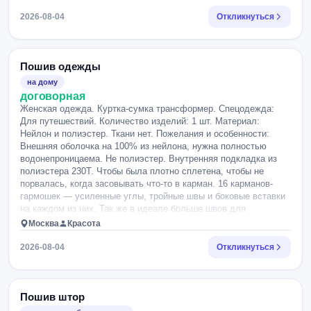
отдельно.
2026-08-04
Откликнуться
Пошив одежды
на дому
договорная
Женская одежда. Куртка-сумка трансформер. Спецодежда:
Для путешествий. Количество изделий: 1 шт. Материал:
Нейлон и полиэстер. Ткани нет. Пожелания и особенности:
Внешняя оболочка на 100% из нейлона, нужна полностью
водонепроницаема. Не полиэстер. Внутренняя подкладка из
полиэстера 230Т. Чтобы была плотно сплетена, чтобы не
порвалась, когда засовывать что-то в карман. 16 карманов-
гармошек — усиленные углы, тройные швы и боковые вставки
на каждом из них. Так же в идеале больше швов для
прочности. Чтобы это была куртка , которую можно сложить в
Москва
Красота
сумку , когда внутренние карманы с вещами.
2026-08-04
Откликнуться
Пошив штор