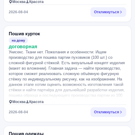
последующего производства партии из 100 изделий. Просим
Москва
Красота
откликаться производства, которые: * специализируются на
пошиве пуховиков или другой утеплённой верхней одежды; *
2026-08-04
Откликнуться
имеют опыт выполнения сложной фигурной стёжки; * могут
показать примеры похожих работ; * готовы изготовить тестовый
образец. Ткань, наполнитель и остальные детали изделия
планируем прорабатывать совместно с выбранным
Пошив курток
производством.
на дому
договорная
Унисекс. Ткани нет. Пожелания и особенности: Ищем
производство для пошива партии пуховиков (100 шт.) со
сложной фигурной стёжкой. Есть визуальный концепт изделия
(макет во вложении). Главная задача — найти производство,
которое сможет реализовать сложную объёмную фигурную
стёжку по индивидуальному рисунку, как на изображении. На
данном этапе хотим оценить возможность изготовления такой
стёжки и найти партнёра для дальнейшей разработки изделия,
пошива образца и последующего производства партии из 100
изделий. Просим откликаться производства, которые: *
Москва
Красота
специализируются на пошиве пуховиков или другой
утеплённой верхней одежды; * имеют опыт выполнения
2026-08-04
Откликнуться
сложной фигурной стёжки; * могут показать примеры похожих
работ; * готовы изготовить тестовый образец. Ткань,
наполнитель и остальные детали изделия планируем
прорабатывать совместно с выбранным производством.
Пошив одежды