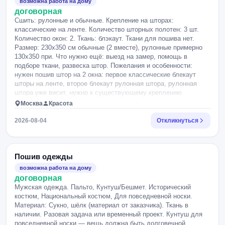
возможна работа на дому
договорная
Сшить: рулонные и обычные. Крепление на шторах:
классические на ленте. Количество шторных полотен: 3 шт.
Количество окон: 2. Ткань: блэкаут. Ткани для пошива нет.
Размер: 230х350 см обычные (2 вместе), рулонные примерно
130х350 при. Что нужно ещё: выезд на замер, помощь в
подборе ткани, развеска штор. Пожелания и особенности:
нужен пошив штор на 2 окна: первое классические блекаут
шторы на ленте, второе блекаут рулонная штора, рулонная
штора уже висит, нужно к существующему креплению
прикрепить новую штору нужно все в максимально сжатые
Москва
Красота
сроки ??????.
2026-08-04
Откликнуться
Пошив одежды
возможна работа на дому
договорная
Мужская одежда. Пальто, Кунтуш/Бешмет. Исторический
костюм, Национальный костюм, Для повседневной носки.
Материал: Сукно, шёлк (материал от заказчика). Ткань в
наличии. Разовая задача или временный проект. Кунтуш для
повседневной носки — вещь должна быть долговечной.