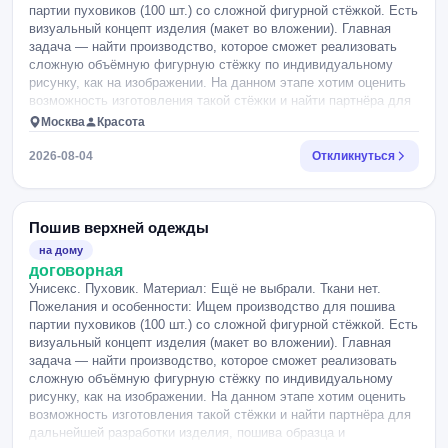
партии пуховиков (100 шт.) со сложной фигурной стёжкой. Есть
визуальный концепт изделия (макет во вложении). Главная
задача — найти производство, которое сможет реализовать
сложную объёмную фигурную стёжку по индивидуальному
рисунку, как на изображении. На данном этапе хотим оценить
возможность изготовления такой стёжки и найти партнёра для
дальнейшей разработки изделия, пошива образца и
Москва
Красота
последующего производства партии из 100 изделий. Просим
откликаться производства, которые: * специализируются на
2026-08-04
Откликнуться
пошиве пуховиков или другой утеплённой верхней одежды; *
имеют опыт выполнения сложной фигурной стёжки; * могут
показать примеры похожих работ; * готовы изготовить тестовый
образец. Ткань, наполнитель и остальные детали изделия
Пошив верхней одежды
планируем прорабатывать совместно с выбранным
на дому
производством.
договорная
Унисекс. Пуховик. Материал: Ещё не выбрали. Ткани нет.
Пожелания и особенности: Ищем производство для пошива
партии пуховиков (100 шт.) со сложной фигурной стёжкой. Есть
визуальный концепт изделия (макет во вложении). Главная
задача — найти производство, которое сможет реализовать
сложную объёмную фигурную стёжку по индивидуальному
рисунку, как на изображении. На данном этапе хотим оценить
возможность изготовления такой стёжки и найти партнёра для
дальнейшей разработки изделия, пошива образца и