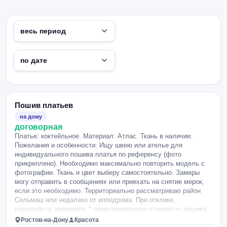
Пошив платьев
на дому
договорная
Платье: коктейльное. Материал: Атлас. Ткань в наличии.
Пожелания и особенности: Ищу швею или ателье для
индивидуального пошива платья по референсу (фото
прикреплено). Необходимо максимально повторить модель с
фотографии. Ткань и цвет выберу самостоятельно. Замеры
могу отправить в сообщениях или приехать на снятие мерок,
если это необходимо. Территориально рассматриваю район
Сельмаш или недалеко от ипподрома. При отклике,
пожалуйста, напишите: * ориентировочную стоимость пошива;
* сроки изготовления; * какие данные или вопросы нужны для
Ростов-на-Дону
Красота