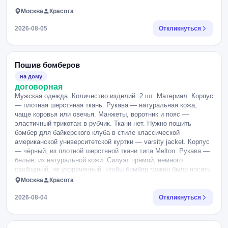
Москва
Красота
2026-08-05
Откликнуться
Пошив бомберов
на дому
договорная
Мужская одежда. Количество изделий: 2 шт. Материал: Корпус
— плотная шерстяная ткань. Рукава — натуральная кожа,
чаще коровья или овечья. Манжеты, воротник и пояс —
эластичный трикотаж в рубчик. Ткани нет. Нужно пошить
бомбер для байкерского клуба в стиле классической
американской университетской куртки — varsity jacket. Корпус
— чёрный, из плотной шерстяной ткани типа Melton. Рукава —
белые, из натуральной кожи. Силуэт прямой, немного
свободный, не укороченный, чтобы бомбер можно было носить
поверх худи. Воротник, манжеты и пояс — плотная
Москва
Красота
трикотажная резинка в чёрно-белую полоску. Застёжка —
металлические кнопки. Два боковых прорезных кармана с
2026-08-04
Откликнуться
кожаной окантовкой. Подкладка — чёрная, желательно
стёганая. Без дополнительного декора. Важно качественное
исполнение, плотные материалы, аккуратные швы и