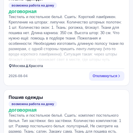
возможна работа на дому
договорная
Текстиль и постельное бельё. Сшить: Короткий ламбрикен.
Крепление на шторах: липучки. Количество шторных полотен:
1 шт. Количество окон: 1. Ткань: рогожка, блэкаут. Ткани для
пошива нет. Длина карниза: 350 см. Высота штор: 30 см. Что
нужно ещё: помощь в подборе ткани. Пожелания и
особенности: Необходимо изготовить длинную полосу ткани по
размерам, с одной стороны пришить ленту-липучку (что-то
вроде короткого ламбрикена). Ситуация такая: через шторы
блэкаут сверху проникает свет в месте, где шторы чуть
отходят от карниза. Нужно закрыть рогожкой этот участок. Он
Москва
Красота
будет держаться на липучке, которая будет приклеена к
потолку. Размеры: 353 см на 30см Чертеж есть в фото. На
2026-08-04
Откликнуться
других фото примеры приблизительные. Материал: темно
серая рогожка, сложена в 2 раза.
Пошив одежды
возможна работа на дому
договорная
Текстиль и постельное бельё. Сшить: комплект постельного
белья. Тип застёжки: без застёжки. Количество комплектов: 1
шт. Размер постельного белья: полуторный, Не смотрите на
размер. Ткань: сатин, Закажу сама. Ткань для пошива есть.