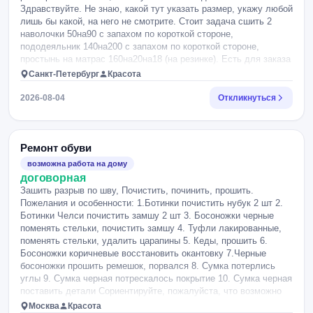
Здравствуйте. Не знаю, какой тут указать размер, укажу любой
лишь бы какой, на него не смотрите. Стоит задача сшить 2
наволочки 50на90 с запахом по короткой стороне,
пододеяльник 140на200 с запахом по короткой стороне,
простынь на матрас 160на20на18 (на резинке). Есть для заказа
рулон ткани шириной 3,05м. Нужно еще понять, сколько
Санкт-Петербург
Красота
погонных метров на каждое изделие нужно заказать.
Благодарю.
2026-08-04
Откликнуться
Ремонт обуви
возможна работа на дому
договорная
Зашить разрыв по шву, Почистить, починить, прошить.
Пожелания и особенности: 1.Ботинки почистить нубук 2 шт 2.
Ботинки Челси почистить замшу 2 шт 3. Босоножки черные
поменять стельки, почистить замшу 4. Туфли лакированные,
поменять стельки, удалить царапины 5. Кеды, прошить 6.
Босоножки коричневые восстановить окантовку 7.Черные
босоножки прошить ремешок, порвался 8. Сумка потерлись
углы 9. Сумка черная потрескалось покрытие 10. Сумка черная
поставить детали Сориентируйте, пожалуйста, что возможно
из этого сделать и какая будет стоимость Обувь и сумки
Москва
Красота