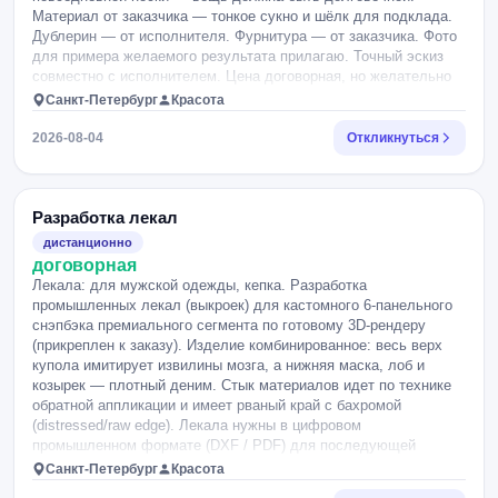
Материал от заказчика — тонкое сукно и шёлк для подклада.
Дублерин — от исполнителя. Фурнитура — от заказчика. Фото
для примера желаемого результата прилагаю. Точный эскиз
совместно с исполнителем. Цена договорная, но желательно
около 30000.
Санкт-Петербург
Красота
2026-08-04
Откликнуться
Разработка лекал
дистанционно
договорная
Лекала: для мужской одежды, кепка. Разработка
промышленных лекал (выкроек) для кастомного 6-панельного
снэпбэка премиального сегмента по готовому 3D-рендеру
(прикреплен к заказу). Изделие комбинированное: весь верх
купола имитирует извилины мозга, а нижняя маска, лоб и
козырек — плотный деним. Стык материалов идет по технике
обратной аппликации и имеет рваный край с бахромой
(distressed/raw edge). Лекала нужны в цифровом
промышленном формате (DXF / PDF) для последующей
отправки на фабрику. Пожалуйста, укажите цену и сроки.
Санкт-Петербург
Красота