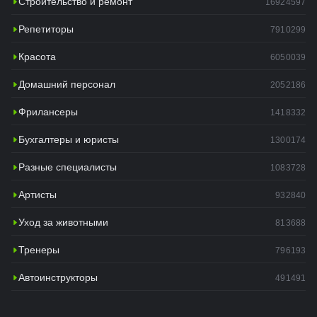
Строительство и ремонт
16924597
Репетиторы
7910299
Красота
6050039
Домашний персонал
2052186
Фрилансеры
1418332
Бухгалтеры и юристы
1300174
Разные специалисты
1083728
Артисты
932840
Уход за животными
813688
Тренеры
796193
Автоинструкторы
491491