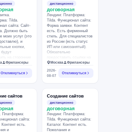
 (платья, блузы,
будет оплачена
нционно
дистанционно
юбка, шорты,
соотвественно.
орная
договорная
ик, манишка),
зитка.
Лендинг. Платформа:
елый/графит,
ма: Tilda.
Tilda. Функционал сайта:
 42–5X, только
нал сайта: Сайт-
Форма заявки. Контент
 линейка
а. Должно быть
есть. Есть фирменный
я позже). Каталог
е моих услуг (это
стиль. Для специалистов
ом размера/
доставлю), и
из России (есть статус
заказ — либо
льные кнопки,
ИП или самозанятый).
аявки, либо
 будут
Обязательно
нная корзина
ить на сторонние
предоставить ссылки на
понять разницу в
джеры для
а
Фрилансеры
свои кейсы (сайты
Москва
Фрилансеры
тации и записи
мероприятий).
2026-
тсап и тд).
Откликнуться
Откликнуться
08-07
 есть.
ние сайтов
Создание сайтов
нционно
дистанционно
орная
договорная
. Платформа:
Лендинг. Платформа:
Функционал сайта:
Tilda. Функционал сайта:
. Контент есть.
Каталог. Контент есть.
ния и
Пожелания и