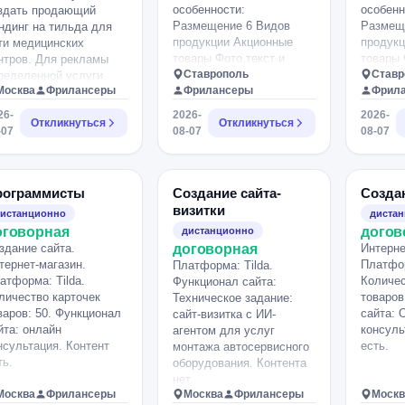
-Ответы на часто
нимализм,
особенности:
особенн
здать продающий
задаваемые вопросы.
хитектурная эстетика,
Размещение 6 Видов
Размещ
ндинг на тильда для
-Сертификаты и
упные фотографии,
продукции Акционные
продукц
ти медицинских
документы. -Контакты.
куратная типографика,
товары Фото,текст и
товары 
нтров. Для рекламы
Важно, чтобы сайт:
ого воздуха. Без
видео товара.
Ставрополь
видео т
Ставр
ределенной услуги.
хорошо выглядел на
повых шаблонов. Будет
Москва
Фрилансеры
Фрилансеры
Фрил
ндинг нужно делать из
компьютере и телефоне;
юсом опыт создания
андартных шаблонов
26-
2026-
2026-
был современным и
йтов для мебели,
Откликнуться
Откликнуться
 ZERO.
-07
08-07
08-07
аккуратным; быстро
хитектуры,
загружался; был удобен
роительства,
для дальнейшего
городных домов или
продвижения в
емиальных товаров.
рограммисты
Создание сайта-
Созда
поисковых системах
джет: 20–25 тыс. ?.
визитки
истанционно
диста
(SEO). Также важно,
и отклике, пожалуйста,
оговорная
догов
чтобы после завершения
дистанционно
правьте 3–5 лучших
здание сайта.
работы я могла сама
договорная
Интерне
бот, которыми
тернет-магазин.
менять текст,
Платфор
йствительно
Платформа: Tilda.
атформа: Tilda.
фотографии, добавлять
Количес
рдитесь.
Функционал сайта:
личество карточек
статьи и новые товары
товаров
Техническое задание:
варов: 50. Функционал
без помощи
сайта: 
сайт-визитка с ИИ-
йта: онлайн
программиста. (Tilda)
консуль
агентом для услуг
нсультация. Контент
Если можете помочь с
есть.
монтажа автосервисного
ть.
подключением домена,
оборудования. Контента
Яндекс Метрики и
нет.
Москва
Фрилансеры
базовыми настройками
Москва
Фрилансеры
Москв