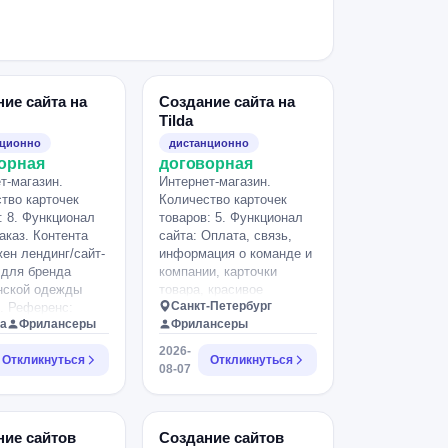
ие сайта на
Создание сайта на
Tilda
нционно
дистанционно
орная
договорная
т-магазин.
Интернет-магазин.
тво карточек
Количество карточек
: 8. Функционал
товаров: 5. Функционал
заказ. Контента
сайта: Оплата, связь,
жен лендинг/сайт-
информация о команде и
 для бренда
компании, карточки
нской одежды
товара, красивое
Санкт-Петербург
. Референс:
оформление с
а
Фрилансеры
Фрилансеры
end.ru — нужен
актуальным дизайном на
 : простой,
2026. Контент есть.
2026-
Откликнуться
Откликнуться
ый, симпатичный.
Пожелания и
08-07
ь: логотип,
особенности: По цене
ые цвета, скоро
договоримся, хороший
с фотосессии.
дизайн и функционал,
 1 коллекция, 8
соответственно и работа
ние сайтов
Создание сайтов