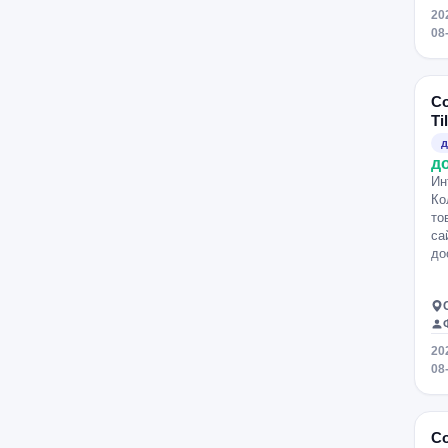
20
08
Со
Ti
д
д
Ин
Ко
то
са
до
20
08
Со