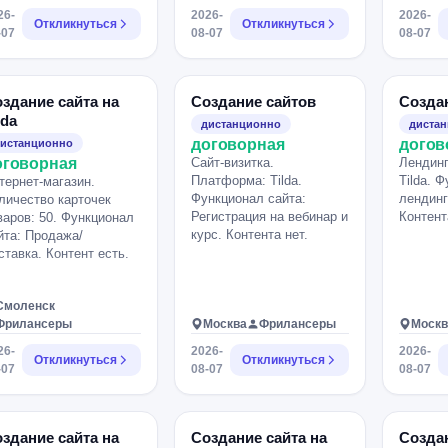
сайта - будет большим
26-
2026-
2026-
Откликнуться
плюсом. !также будет
Откликнуться
-07
08-07
08-07
плюсом опыт работы с
сайтами для бьюти,
грима или салонов
красоты! При отклике,
здание сайта на
Создание сайтов
Созда
пожалуйста, отправьте:
lda
дистанционно
диста
примеры ваших работ на
договорная
догов
истанционно
Tilda; стоимость; сроки
оговорная
Сайт-визитка.
Лендинг
выполнения.
Платформа: Tilda.
Tilda. 
тернет-магазин.
Функционал сайта:
лендинг
личество карточек
Регистрация на вебинар и
Контент
варов: 50. Функционал
курс. Контента нет.
йта: Продажа/
ставка. Контент есть.
Смоленск
Фрилансеры
Москва
Фрилансеры
Москв
26-
2026-
2026-
Откликнуться
Откликнуться
-07
08-07
08-07
здание сайта на
Создание сайта на
Создан