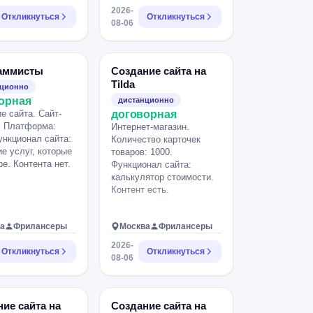
льна. При отклике
2026-
Откликнуться
Откликнуться
прислать примеры
08-06
 работ.
аммисты
Создание сайта на
Tilda
нционно
орная
дистанционно
е сайта. Сайт-
договорная
. Платформа:
Интернет-магазин.
Функционал сайта:
Количество карточек
е услуг, которые
товаров: 1000.
ре. Контента нет.
Функционал сайта:
калькулятор стоимости.
Контент есть.
а
Фрилансеры
Москва
Фрилансеры
2026-
Откликнуться
Откликнуться
08-06
ие сайта на
Создание сайта на