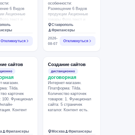
ости:
особенности:
ение 6 Видов
Размещение 6 Видов
ии Акционные
продукции Акционные
Фото,текст и
товары Фото,текст и
овара.
ополь
видео товара.
Ставрополь
ансеры
Фрилансеры
2026-
Откликнуться
Откликнуться
08-07
ние сайтов
Создание сайтов
нционно
дистанционно
орная
договорная
т-магазин.
Интернет-магазин.
ма: Tilda.
Платформа: Tilda.
тво карточек
Количество карточек
: 100. Функционал
товаров: 1. Функционал
Онлайн-
сайта: 5 страничек
тация. Контент
каталог. Контент есть.
а
Фрилансеры
Москва
Фрилансеры