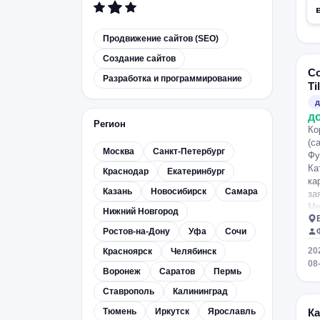
Продвижение сайтов (SEO)
Создание сайтов
Со
Разработка и программирование
Ti
д
д
Регион
Ко
(с
Москва
Санкт-Петербург
Фу
Ка
Краснодар
Екатеринбург
ка
Казань
Новосибирск
Самара
за
Ме
Нижний Новгород
на
Ростов-на-Дону
Уфа
Сочи
са
до
20
Красноярск
Челябинск
да
08
Bi
Воронеж
Саратов
Пермь
Ищ
Ставрополь
Калининград
со
са
Тюмень
Иркутск
Ярославль
К