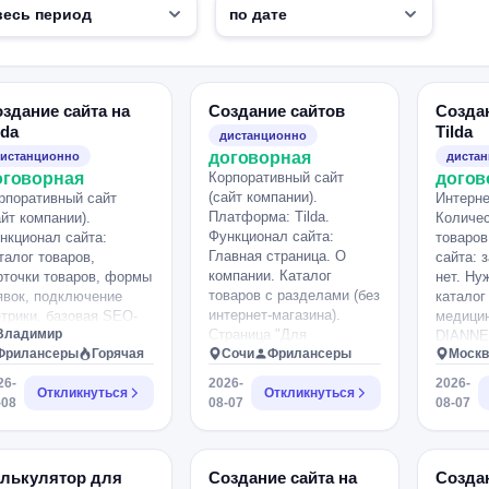
здание сайта на
Создание сайтов
Создан
lda
Tilda
дистанционно
договорная
истанционно
диста
оговорная
Корпоративный сайт
догов
(сайт компании).
рпоративный сайт
Интерне
Платформа: Tilda.
айт компании).
Количес
Функционал сайта:
нкционал сайта:
товаров
Главная страница. О
талог товаров,
сайта: 
компании. Каталог
рточки товаров, формы
нет. Ну
товаров с разделами (без
явок, подключение
каталог
интернет-магазина).
трики, базовая SEO-
медици
Владимир
Страница "Для
стройка, возможность
DIANNE
Фрилансеры
Горячая
мастеров". Блог, чтобы я
Сочи
Фрилансеры
Москв
мостоятельного
mikrabr
могла самостоятельно
бавления товаров и
похожий
26-
2026-
2026-
Откликнуться
публиковать статьи.
Откликнуться
льнейшей интеграции с
приличн
-08
08-07
08-07
Ответы на вопросы.
trix24. Контент есть.
Что ест
Контакты. Контент есть.
у разработчика для
фирменн
Нужно сделать сайт на
здания современного
— фото 
Tilda для бренда товаров
йта на Tilda. Проект —
Товары:
алькулятор для
Создание сайта на
Созда