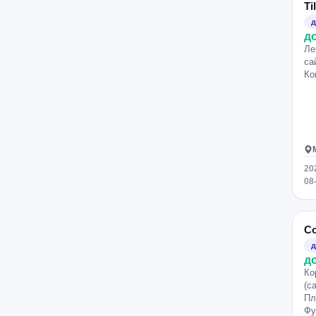
Ti
д
д
Ле
са
Ко
20
08
Со
д
д
Ко
(с
Пл
Фу