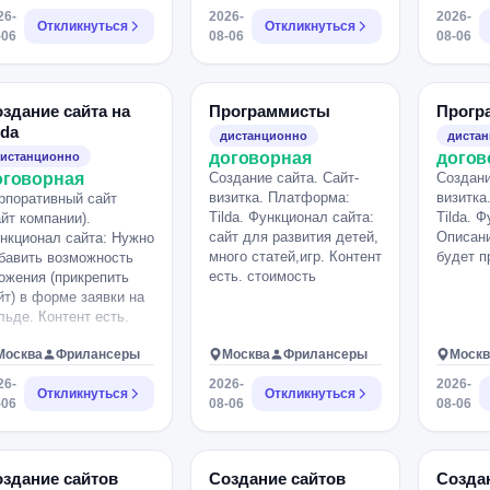
сколько картинок в
йтов перед запуском
обязате
инфографикой. Важно
26-
2026-
2026-
оке, изменить блок
Откликнуться
Откликнуться
бот.
прошу 
постоянно быть на связи.
-06
08-06
08-06
обы он автоматически
похожих
ре перелистывался
жет быть что-то ещё
советуете.
здание сайта на
Программисты
Прогр
lda
дистанционно
диста
договорная
догов
истанционно
оговорная
Создание сайта. Сайт-
Создани
визитка. Платформа:
визитка
рпоративный сайт
Tilda. Функционал сайта:
Tilda. 
айт компании).
сайт для развития детей,
Описани
нкционал сайта: Нужно
много статей,игр. Контент
будет п
бавить возможность
есть. стоимость
ожения (прикрепить
йт) в форме заявки на
льде. Контент есть.
Москва
Фрилансеры
Москва
Фрилансеры
Москв
26-
2026-
2026-
Откликнуться
Откликнуться
-06
08-06
08-06
здание сайтов
Создание сайтов
Создан