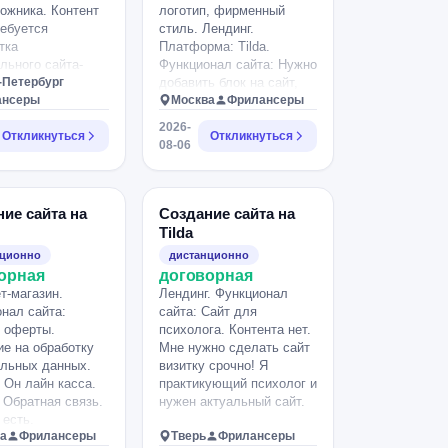
ожника. Контент
логотип, фирменный
ребуется
стиль. Лендинг.
тка
Платформа: Tilda.
льного сайта-
Функционал сайта: Нужно
лио для
-Петербург
добавить блок на сайт,
ка по текстилю
ансеры
сайт написан на Zero
Москва
Фрилансеры
ийском языке.
Block. Исправить
2026-
минималистичный
Откликнуться
несколько моментов в
Откликнуться
08-06
ориентированный
уже созданной модели
реи, журналы и
сайта. Контент есть.
 сайте должны
Нужно добавить блок
зделы: главная,
"Статьи", создать
ие сайта на
Создание сайта на
, галерея работ,
подсайт чтобы там
Tilda
 создания и
хранились все ранее
нционно
дистанционно
ы. Все
написанные статьи,
орная
договорная
фии работ,
добавить кнопку
т-магазин.
Лендинг. Функционал
я и подписи я
"Смотреть еще".
нал сайта:
сайта: Сайт для
бавлять
Исправить уже
 оферты.
психолога. Контента нет.
ятельно, поэтому
имеющийся контент на
е на обработку
Мне нужно сделать сайт
дима удобная
сайте, ТЗ по ссылке. Сам
льных данных.
визитку срочно! Я
 управления
сайт: opendent.pro
 Он лайн касса.
практикующий психолог и
без знаний
https://docs.google.com/document/d/1DmddZ
 Обратная связь.
нужен актуальный сайт.
мирования.
usp=sharing.
 есть.
ная версия для
а
Фрилансеры
Тверь
Фрилансеры
тера и телефона