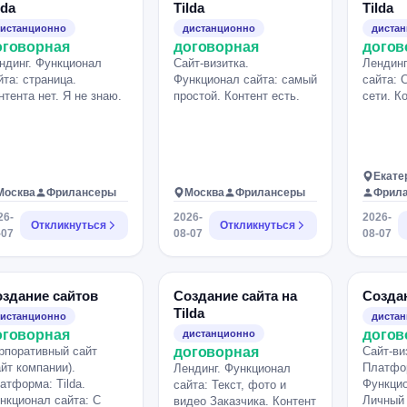
lda
Tilda
Tilda
истанционно
дистанционно
диста
оговорная
договорная
догов
ндинг. Функционал
Сайт-визитка.
Лендинг
йта: страница.
Функционал сайта: самый
сайта: 
нтента нет. Я не знаю.
простой. Контент есть.
сети. К
Екате
Москва
Фрилансеры
Москва
Фрилансеры
Фрил
26-
2026-
2026-
Откликнуться
Откликнуться
-07
08-07
08-07
здание сайтов
Создание сайта на
Созда
Tilda
истанционно
диста
оговорная
догов
дистанционно
рпоративный сайт
договорная
Сайт-ви
айт компании).
Платфор
Лендинг. Функционал
атформа: Tilda.
Функцио
сайта: Текст, фото и
нкционал сайта: С
Личный
видео Заказчика. Контент