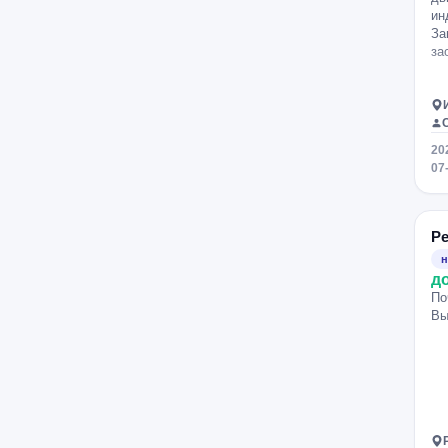
ин
За
за
20
07
Ре
н
д
По
Вы