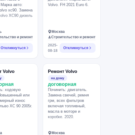
диагностики по
 Марка авто:
Volvo. FH 2021 Euro 6.
согласованию.
Volvo xc90. Замена
olvo XC90 дизель
ь
Москва
тельство и ремонт
Строительство и ремонт
2025-
Откликнуться
Откликнуться
08-18
 Volvo
Ремонт Volvo
у
на дому
орная
договорная
ь: ходовую
Починить: двигатель.
Повышенный или
Замена свечей, ремня
мерный износ
грм, всех фильтров
льво ХС 90 2005г.
включая топливный,
масла в моторе и
коробке. 2020.
а
Москва