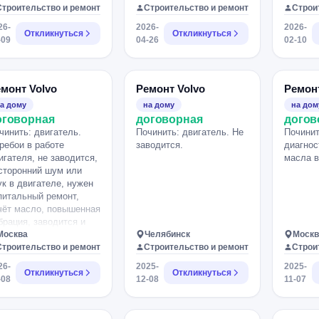
Строительство и ремонт
Строительство и ремонт
Строи
26-
2026-
2026-
Откликнуться
Откликнуться
-09
04-26
02-10
монт Volvo
Ремонт Volvo
Ремонт
а дому
на дому
на дом
оговорная
договорная
догов
чинить: двигатель.
Починить: двигатель. Не
Починит
ребои в работе
заводится.
диагнос
игателя, не заводится,
масла 
сторонний шум или
ук в двигателе, нужен
питальный ремонт,
чёт масло, повышенная
брация, заводится и
азу глохнет, повышен
Москва
Челябинск
Москв
сход масла, снижение
Строительство и ремонт
Строительство и ремонт
Строи
щности двигателя,
26-
2025-
2025-
лый дым из выхлопной
Откликнуться
Откликнуться
-08
12-08
11-07
убы, горит индикатор
eck Engine, повышен
сход топлива.