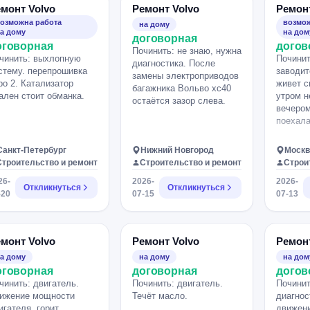
монт Volvo
Ремонт Volvo
Ремонт
озможна работа
возмож
на дому
а дому
на дом
договорная
оговорная
догов
Починить: не знаю, нужна
чинить: выхлопную
Починит
диагностика. После
стему. перепрошивка
заводит
замены электроприводов
ро 2. Катализатор
живет с
багажника Вольво хс40
ален стоит обманка.
утром н
остаётся зазор слева.
вечером
поехала
Санкт-Петербург
Нижний Новгород
Москв
Строительство и ремонт
Строительство и ремонт
Строи
26-
2026-
2026-
Откликнуться
Откликнуться
-20
07-15
07-13
монт Volvo
Ремонт Volvo
Ремонт
а дому
на дому
на дом
оговорная
договорная
догов
чинить: двигатель.
Починить: двигатель.
Починит
ижение мощности
Течёт масло.
диагнос
игателя, горит
движени