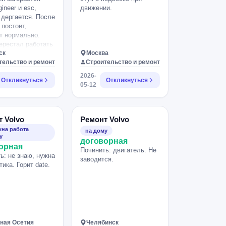
ineer и esc,
движении.
дергается. После
 постоит,
т нормально.
ерестал работать
онер , возможно
ск
Москва
тает вентилятор
тельство и ремонт
Строительство и ремонт
ля. Официалы на
2026-
тике ничего найти
Откликнуться
Откликнуться
05-12
.
 Volvo
Ремонт Volvo
на работа
на дому
у
договорная
орная
Починить: двигатель. Не
ь: не знаю, нужна
заводится.
тика. Горит date.
ная Осетия
Челябинск