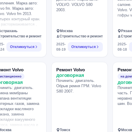
епления. Марка авто:
VOLVO. VOLVO S80
салоне.
lvo fm. Марка авто:
2003.
Volvo. 
lvo. Volvo fm 2013.
гофры v
тырех контурный кран.
 растормаживается ,
т сцепления.
Астрахань
Москва
Рязан
Строительство и ремонт
Строительство и ремонт
Строи
25-
2025-
2025-
Откликнуться
Откликнуться
-24
08-19
08-18
монт Volvo
Ремонт Volvo
Ремонт
договорная
истанционно
на дом
Починить: двигатель.
оговорная
догов
Обрыв ремня ГРМ. Volvo
чинить: двигатель.
Починит
S80 2007.
мена мембраны
часть. 
апана вентиляции
неравно
ртерных газов, замена
шин. Во
окладки масляного
акана, замена
окладки вакуумного
соса, замена масла и
сляного фильтра.
Москва
Томск
Москв