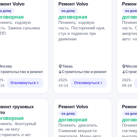
монт Volvo
Ремонт Volvo
Ремонт
а дому
на дому
на дом
оговорная
договорная
догов
чинить: ходовую
Починить: ходовую
Починит
сть. Замена сальника
часть. Посторонний шум,
часть. 
ПП.
стук в подвеске при
амортиз
движении.
авто: vo
Москва
Тверь
Москв
Строительство и ремонт
Строительство и ремонт
Строи
25-
2025-
2025-
Откликнуться
Откликнуться
-15
10-14
09-10
монт грузовых
Ремонт Volvo
Ремонт
то
на дому
на дом
оговорная
договорная
догов
чинить: 4контурный
Починить: двигатель.
Почини
ан, не могу
Снижение мощности
систему
стормозить и нет
двигателя. Марка авто:
выхлопн