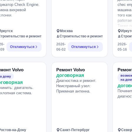
дикатор Check Engine.
chec eng
мена вихревой
машина 
слонки.
того как
работае
Также п
Иркутск
Москва
кондици
Иркут
Строительство и ремонт
Строительство и ремонт
не рабо
Строи
двигате
26-
2026-
2026-
Откликнуться
Откликнуться
диагнос
-09
06-02
05-16
не могут
монт Volvo
Ремонт Volvo
Ремонт
договорная
возмож
а дому
на дом
Диагностика и ремонт.
оговорная
догов
Неисправный узел:
чинить: двигатель.
Починит
Приемная антенна.
хлопная система.
диагнос
Ростов-на-Дону
Санкт-Петербург
Север