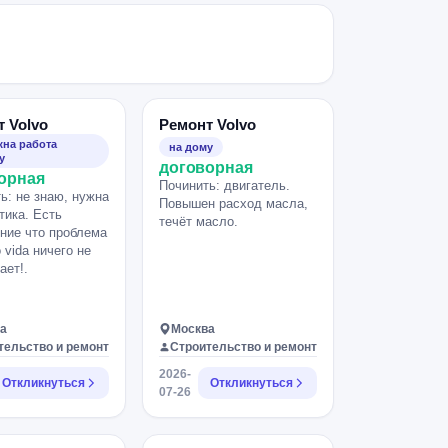
 Volvo
Ремонт Volvo
на работа
на дому
у
договорная
орная
Починить: двигатель.
ь: не знаю, нужна
Повышен расход масла,
тика. Есть
течёт масло.
ние что проблема
 vida ничего не
ает!.
а
Москва
тельство и ремонт
Строительство и ремонт
2026-
Откликнуться
Откликнуться
07-26