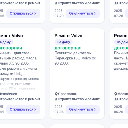
льво s60 2011 г. Пока
Строительство и ремонт
Строительство и ремонт
Строи
осто узнать цену
25-
2025-
2025-
боты
Откликнуться
Откликнуться
-06
07-29
07-28
монт Volvo
Ремонт Volvo
Ремонт
а дому
на дому
на дом
оговорная
договорная
догов
чинить: двигатель.
Починить: двигатель.
Починит
вышен расход масла.
Переборка гбц. Volvo xc
часть. 
льво ХС 90 2006.
90 2003.
скрежет
сле ремонта и смены
движени
окладки ГБЦ
наружен расход масла
торного, сменили
мень ГРМ, сальники
спредвалов и
Челябинск
Ярославль
Москв
ленвала, муфты,
Строительство и ремонт
Строительство и ремонт
Строи
мпу.. На масло
25-
2025-
2025-
оводе сменили
Откликнуться
Откликнуться
-09
07-06
06-26
льники И все равно
жит где то Нужно найти
е и причину из за чего?.