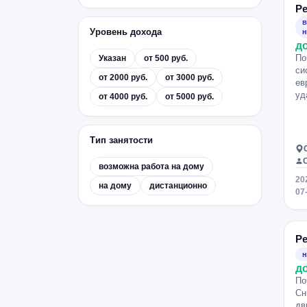
Ре
в
Уровень дохода
н
д
По
Указан
от 500 руб.
си
от 2000 руб.
от 3000 руб.
ев
уд
от 4000 руб.
от 5000 руб.
Тип занятости
возможна работа на дому
20
на дому
дистанционно
07
Ре
н
д
По
Сн
дв