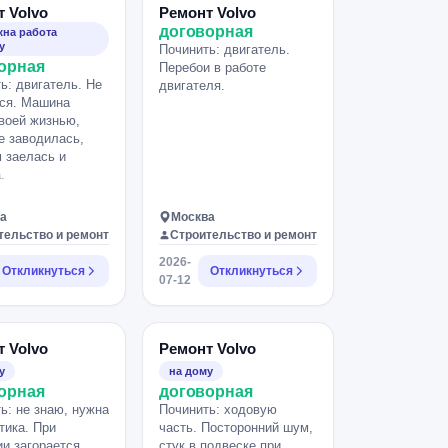
 Volvo
Ремонт Volvo
договорная
на работа
у
Починить: двигатель.
орная
Перебои в работе
ь: двигатель. Не
двигателя.
ся. Машина
воей жизнью,
е заводилась,
 заелась и
.
а
Москва
тельство и ремонт
Строительство и ремонт
2026-
Откликнуться
Откликнуться
07-12
 Volvo
Ремонт Volvo
у
на дому
орная
договорная
ь: не знаю, нужна
Починить: ходовую
тика. При
часть. Посторонний шум,
и загорается
стук в подвеске при