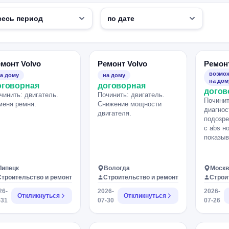
монт Volvo
Ремонт Volvo
Ремонт
возмож
а дому
на дому
на дом
оговорная
договорная
догов
чинить: двигатель.
Починить: двигатель.
Починит
меня ремня.
Снижение мощности
диагнос
двигателя.
подозре
с abs но
показыв
Липецк
Вологда
Москв
Строительство и ремонт
Строительство и ремонт
Строи
26-
2026-
2026-
Откликнуться
Откликнуться
-31
07-30
07-26