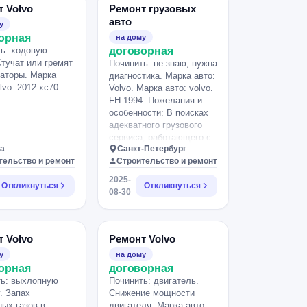
 Volvo
Ремонт грузовых
авто
у
орная
на дому
ь: ходовую
договорная
Стучат или гремят
Починить: не знаю, нужна
аторы. Марка
диагностика. Марка авто:
lvo. 2012 xc70.
Volvo. Марка авто: volvo.
FH 1994. Пожелания и
особенности: В поисках
адекватного грузового
сервиса, работающего с
а
Санкт-Петербург
ндс и приемлимые цены.
тельство и ремонт
Строительство и ремонт
Из срочных задач: 1.
Устранить течь в
2025-
Откликнуться
Откликнуться
рулевом редукторе. Его
08-30
нужно будет снять, так
как течь в боковом
сальнике где сошка. 2.
Скорее всего замена ПГУ,
 Volvo
Ремонт Volvo
небольшая утечка
у
на дому
воздуха при нажатии. 3.
орная
договорная
Замена воздушного
ть: выхлопную
Починить: двигатель.
крана, упр прицепа. Ну и
. Запах
Снижение мощности
другие работы после
ых газов в
двигателя. Марка авто: