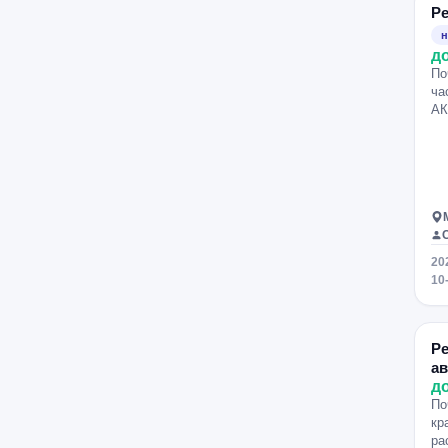
Ре
н
д
По
ча
АК
20
10
Ре
ав
д
По
кр
ра