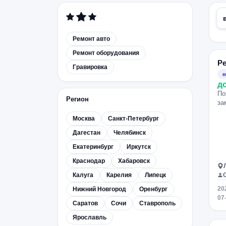
Ремонт авто
Ремонт оборудования
Ре
Гравировка
н
д
По
Регион
за
Москва
Санкт-Петербург
Дагестан
Челябинск
Екатеринбург
Иркутск
Краснодар
Хабаровск
Калуга
Карелия
Липецк
20
Нижний Новгород
Оренбург
07
Саратов
Сочи
Ставрополь
Ярославль