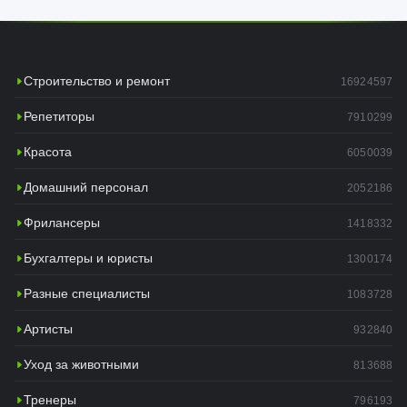
Строительство и ремонт
16924597
Репетиторы
7910299
Красота
6050039
Домашний персонал
2052186
Фрилансеры
1418332
Бухгалтеры и юристы
1300174
Разные специалисты
1083728
Артисты
932840
Уход за животными
813688
Тренеры
796193