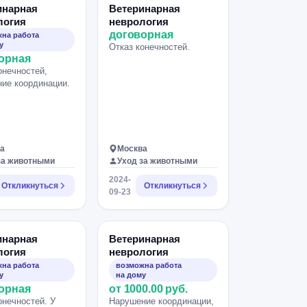
инарная
Ветеринарная
логия
неврология
договорная
на работа
у
Отказ конечностей.
орная
онечностей,
ие координации.
а
Москва
за животными
Уход за животными
2024-
Откликнуться
Откликнуться
09-23
инарная
Ветеринарная
логия
неврология
на работа
возможна работа
у
на дому
орная
от 1000.00 руб.
онечностей. У
Нарушение координации,