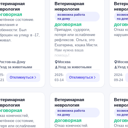
етеринарная
Ветеринарная
Ветер
еврология
неврология
невро
оговорная
возможна работа
возмож
на дому
на дом
нетённое состояние.
договорная
догов
желания и
Припадки, судороги,
Отказ к
обенности: Был
потеря или ослабление
нарушен
брошен на улицу в -17,
рефлексов. Ольга, это
живал.
Екатерина, кошка Мисти.
Нам нужна ваша
помощь!.
Ростов-на-Дону
Москва
Москв
Уход за животными
Уход за животными
Уход 
25-
2025-
2024-
Откликнуться
Откликнуться
-21
03-14
09-24
етеринарная
Ветеринарная
Ветер
еврология
неврология
невро
оговорная
возможна работа
возмож
на дому
на дом
каз конечностей,
договорная
догов
нетённое состояние,
Отказ конечностей.
Отказ к
теря или ослабление