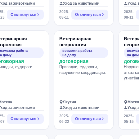
года назад,
Уход за животными
Уход за животными
Уход 
спазмировало нерв на
25-
2025-
2025-
морде, отсутвие
Откликнуться
Откликнуться
-23
08-11
08-11
моргания, ситуация
ухудшилась, как будто
одним глазом перестала
видеть.
етеринарная
Ветеринарная
Ветер
еврология
неврология
невро
озможна работа
возможна работа
возмож
а дому
на дому
на дом
оговорная
договорная
догов
ипадки, судороги.
Припадки, судороги,
Нарушен
нарушение координации.
отказ к
угнетён
Москва
Якутия
Москв
Уход за животными
Уход за животными
Уход 
25-
2025-
2025-
Откликнуться
Откликнуться
-07
06-22
05-15