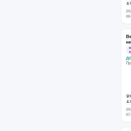
20
08
В
н
в
н
д
Пр
20
07