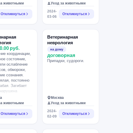
ко часов.
осмотр собаки и курс
за животными
Уход за животными
лечения.
2024-
Откликнуться
Откликнуться
03-06
инарная
Ветеринарная
логия
неврология
0.00 руб.
на дому
ие координации,
договорная
ное состояние,
Припадки, судороги.
или ослабление
ов, обмороки,
ие сознания.
ялая, постоянно
лабая. Загибает
 нарушена
ация. Возили в
а
Москва
, врач ничего не
за животными
Уход за животными
говорит все в
2024-
 написал что
Откликнуться
Откликнуться
02-09
ается
лексия.