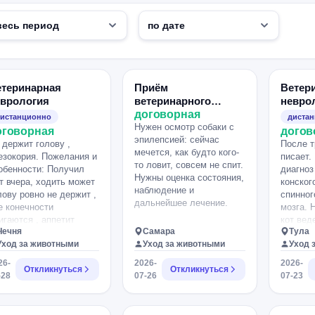
етеринарная
Приём
Ветер
еврология
ветеринарного
невро
невролога для
договорная
истанционно
диста
собаки
Нужен осмотр собаки с
оговорная
догов
эпилепсией: сейчас
 держит голову ,
После т
мечется, как будто кого-
езокория. Пожелания и
писает.
то ловит, совсем не спит.
обенности: Получил
диагноз
Нужны оценка состояния,
т вчера, ходить может
конског
наблюдение и
лову ровно не держит ,
спинног
дальнейшее лечение.
е конечности
мозга. 
игаются , аппетит
кот вед
Чечня
Самара
Тула
роший , только зрачки
обычно 
Уход за животными
Уход за животными
Уход 
зные.
и дефик
непроиз
26-
2026-
2026-
Откликнуться
Откликнуться
лоток б
-28
07-26
07-23
писает 
наполне
отжимаю