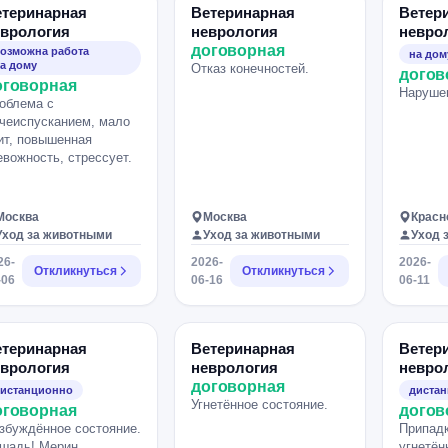
Травма 
етеринарная
Ветеринарная
Ветер
Прозери
еврология
неврология
невро
помог.
договорная
озможна работа
на дом
а дому
Отказ конечностей.
догов
оговорная
Нарушен
облема с
чеиспусканием, мало
ит, повышенная
евожность, стрессует.
Москва
Москва
Красн
Уход за животными
Уход за животными
Уход 
26-
2026-
2026-
Откликнуться
Откликнуться
-06
06-16
06-11
етеринарная
Ветеринарная
Ветер
еврология
неврология
невро
договорная
истанционно
диста
Угнетённое состояние.
оговорная
догов
збуждённое состояние.
Припадк
шадь! Мерин.
угнетён