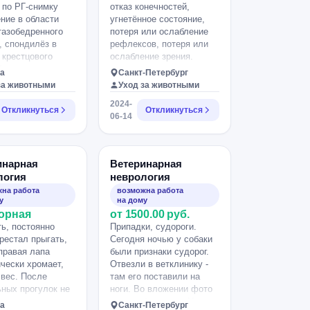
 по РГ-снимку
отказ конечностей,
ние в области
угнетённое состояние,
тазобедренного
потеря или ослабление
, спондилёз в
рефлексов, потеря или
 крестцового
ослабление зрения.
(со слов врача
а
Санкт-Петербург
ение
за животными
Уход за животными
ного отдела).
2024-
тельность лап
Откликнуться
Откликнуться
06-14
,
ускание/
ия -
льные. Нам
инарная
Ветеринарная
и Преднизолон -
логия
неврология
/м - 5 дней.
на работа
возможна работа
ли тут что-то
у
на дому
 остеопат?
орная
от 1500.00 руб.
 нужно будет
ь, постоянно
Припадки, судороги.
? Нужно ли
ерестал прыгать,
Сегодня ночью у собаки
Преднизолон?.
правая лапа
были признаки судорог.
чески хромает,
Отвезли в ветклинику -
вес. После
там его поставили на
ных прогулок не
ноги. Во вложении фото
стать на лапы
с подробностями. Нужен
а
Санкт-Петербург