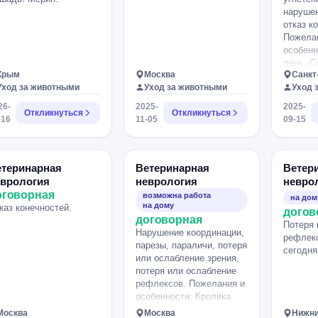
нарушен
отказ к
Пожела
особенн
день. С
Крым
Москва
Санкт
приступ
Уход за животными
Уход за животными
Уход 
дней на
полугод
26-
2025-
2025-
Откликнуться
Откликнуться
реагиру
-16
11-05
09-15
зрачки 
язык вы
слюни. 
лапы и 
етеринарная
Ветеринарная
Ветер
растопы
еврология
неврология
невро
напряже
оговорная
возможна работа
на дом
этом. М
на дому
каз конечностей.
догов
ест, пье
договорная
Потеря 
сама, н
Нарушение координации,
рефлекс
парезы, параличи, потеря
сегодня
или ослабление зрения,
потеря или ослабление
рефлексов. Пожелания и
особенности: Кролика
укусила собака более
Москва
Москва
Нижни