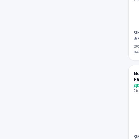
20
04
В
н
д
От