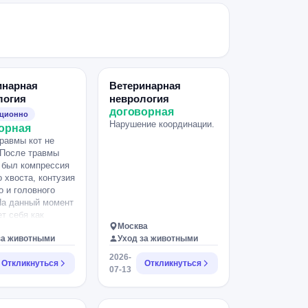
инарная
Ветеринарная
логия
неврология
договорная
нционно
Нарушение координации.
орная
равмы кот не
 После травмы
 был компрессия
о хвоста, контузия
о и головного
На данный момент
ет себя как
Москва
только не писает
за животными
Уход за животными
ация когда
вольно, когда на
2026-
Откликнуться
Откликнуться
ывает чуть сам
07-13
когда мп
н, а потом
 в ручную.