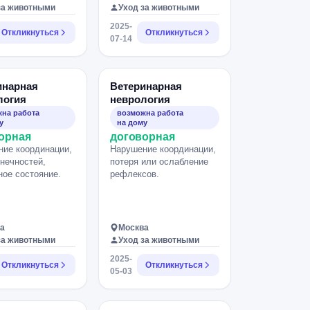
за животными
Уход за животными
2025-
Откликнуться
Откликнуться
07-14
инарная
Ветеринарная
логия
неврология
на работа
возможна работа
у
на дому
орная
договорная
ие координации,
Нарушение координации,
онечностей,
потеря или ослабление
ное состояние.
рефлексов.
а
Москва
за животными
Уход за животными
2025-
Откликнуться
Откликнуться
05-03