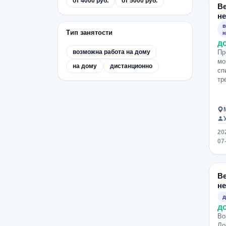
от 4000 руб.
от 5000 руб.
В
н
в
Тип занятости
н
д
возможна работа на дому
Пр
мо
на дому
дистанционно
сп
тр
20
07
В
н
д
д
Во
Ло