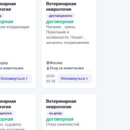
была в апреле.
инарная
Ветеринарная
н и бетанихол не
логия
неврология
у
дистанционно
орная
договорная
ие координации.
Чихание , хрипы.
Пожелания и
особенности: Чихает ,
начались похрипывания.
одар
Москва
за животными
Уход за животными
2026-
Откликнуться
Откликнуться
05-30
инарная
Ветеринарная
логия
неврология
нционно
на дому
орная
договорная
и, судороги,
Отказ конечностей.
ное состояние,