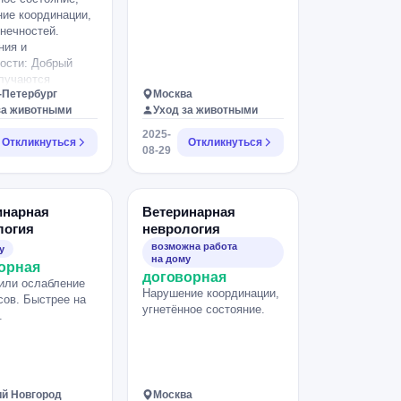
ие координации,
онечностей.
ния и
ости: Добрый
лучаются
-Петербург
Москва
ы раз в несколько
за животными
Уход за животными
 протядении
а. На время не
2025-
Откликнуться
Откликнуться
ет ни на что,
08-29
увеличиваются,
сунут, слизкие
При приступах
пальцы в
инарная
Ветеринарная
рку, очень
логия
неврология
ны. Писается при
возможна работа
у
ежду приступами
на дому
орная
т, в туалет ходит
договорная
или ослабление
о очень похудела.
Нарушение координации,
ов. Быстрее на
угнетённое состояние.
.
й Новгород
Москва