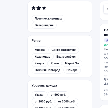
Лечение животных
Ветеринария
В
н
д
Регион
д
Не
Москва
Санкт-Петербург
ан
Краснодар
Екатеринбург
ос
чм
Калуга
Крым
Марий Эл
го
Нижний Новгород
Самара
вс
дв
хо
ра
Уровень дохода
20
07
Указан
от 500 руб.
от 2000 руб.
от 3000 руб.