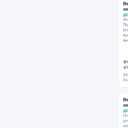
В
н
д
Уг
По
ос
вы
вы
20
03
В
н
д
От
уг
по