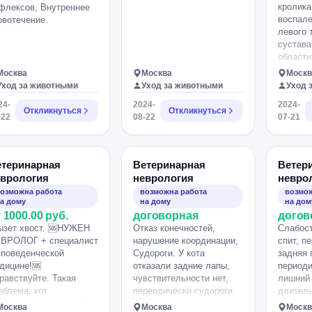
кролика
флексов, Внутреннее
воспале
овотечение.
левого 
сустава
области
отдела 
Москва
Москва
Москв
защемл
Уход за животными
Уход за животными
Уход 
седалищ
24-
2024-
2024-
Чувстви
Откликнуться
Откликнуться
-22
08-22
07-21
снижена
Мочеисп
дефекац
произво
етеринарная
Ветеринарная
Ветер
выписал
еврология
неврология
невро
0.13мл в
озможна работа
возможна работа
возмож
Сможет 
а дому
на дому
на дом
сделать
 1000.00 руб.
договорная
догов
Сколько
ызет хвост. 🆘НУЖЕН
Отказ конечностей,
Слабост
сеансов
ВРОЛОГ + специалист
нарушение координации,
спит, п
давать 
 поведенческой
Судороги. У кота
задняя 
дицине!🆘
отказали задние лапы,
периоди
равствуйте. Такая
чувствительности нет,
лишний 
облема: кот
переодически судороги
длитель
риканский сервал 2г
Рассматриваем приезд
может в
Москва
Москва
Москв