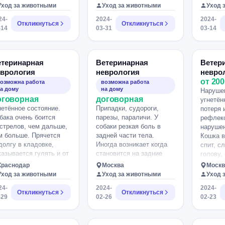
 мес. Кастрат. Вес 11
врача на дом, можем
несколь
Уход за животными
Уход за животными
Уход 
. 5 апреля начал просто
подъехать
24-
2024-
2024-
блюдать за хвостом,
самостоятельно.
Откликнуться
Откликнуться
-14
03-31
03-14
махиваться им, потом
о то там типа как
грызать.
рекомендовали
етеринарная
Ветеринарная
Ветер
спресс успокоин.
еврология
неврология
невро
инмал до 8 апр. А 12
от 200
озможна работа
возможна работа
реля вырвал всю
а дому
на дому
Нарушен
рстку на хвосте.
оговорная
договорная
угнетён
вля хвоста доходит до
нетённое состояние.
Припадки, судороги,
потеря 
нии. АНАЛИЗЫ: Кровь
бака очень боится
парезы, параличи. У
рефлекс
порядке . Моча в
стрелов, чем дальше,
собаки резкая боль в
нарушен
рядке. Соскоб с хвоста
м больше. Прячется
задней части тела.
Кошка в
порядке. От глистов
долгу в кладовке,
Иногда возникает когда
спит, с
л отработан по
казывается гулять и от
становится на задние
голову,
афику + потом 12
ы тоже может
лапы. Иногда когда
координ
реля дронтал и 13
Краснодар
Москва
Москв
казываться. Мы
собака ложится. Были у
клинику
реля капли на холку
Уход за животными
Уход за животными
Уход 
оживаем в г.Горячий
хирурга. Сказал искать
нашел, 
лафорт. Кот постоянно
24-
2024-
2024-
юч. Можете ли вы
невролога.
норме ,
защитном воротнике, но
Откликнуться
Откликнуться
-29
02-26
02-23
мочь в нашей
наблюд
осту все равно
туации?.
вентроф
ипадает. Так же
исутствует дрожь по