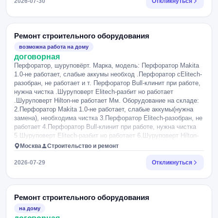
2026-07-30
Откликнуться
Ремонт строительного оборудования
возможна работа на дому
договорная
Перфоратор, шуруповёрт. Марка, модель: Перфоратор Makita
1.0-не работает, слабые аккумы необход .Перфоратор сElitech-
разобран, не работает и т. Перфоратор Bull-клинит при работе,
нужна чистка .Шуруповерт Elitech-разбит но работает
.Шуруповерт Hilton-не работает Мм. Оборудование на складе:
2.Перфоратор Makita 1.0-не работает, слабые аккумы(нужна
замена), необходима чистка 3.Перфоратор Elitech-разобран, не
работает 4.Перфоратор Bull-клинит при работе, нужна чистка
5.Шуруповерт Elitech-разбит но работает 6.Шуруповерт Hilton-
не работает.
Москва
Строительство и ремонт
2026-07-29
Откликнуться
Ремонт строительного оборудования
на дому