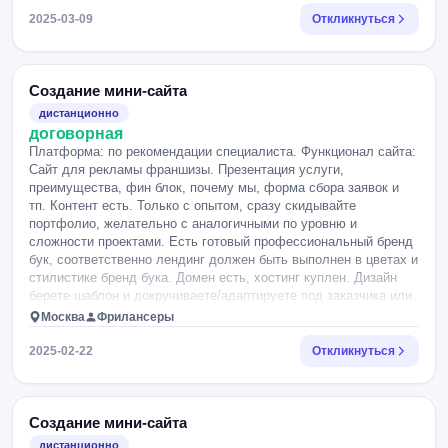
2025-03-09
Откликнуться
Создание мини-сайта
дистанционно
договорная
Платформа: по рекомендации специалиста. Функционал сайта:
Сайт для рекламы франшизы. Презентация услуги,
преимущества, фин блок, почему мы, форма сбора заявок и
тп. Контент есть. Только с опытом, сразу скидывайте
портфолио, желательно с аналогичными по уровню и
сложности проектами. Есть готовый профессиональный бренд
бук, соответственно лендинг должен быть выполнен в цветах и
стилистике бренд бука. Домен есть, хостинг куплен. Дизайн
берете шаблон и докручиваете/адаптируете под заказчика или
"рисуете" с нуля или нужен готовый? Обязательно!!! Сразу
Москва
Фрилансеры
указывайте вилку по цене и от чего зависит конечная
стоимость услуги.
2025-02-22
Откликнуться
Создание мини-сайта
дистанционно