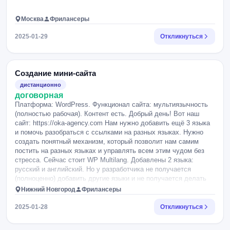
Москва
Фрилансеры
2025-01-29
Откликнуться
Создание мини-сайта
дистанционно
договорная
Платформа: WordPress. Функционал сайта: мультиязычность
(полностью рабочая). Контент есть. Добрый день! Вот наш
сайт: https://oka-agency.com Нам нужно добавить ещё 3 языка
и помочь разобраться с ссылками на разных языках. Нужно
создать понятный механизм, который позволит нам самим
постить на разных языках и управлять всем этим чудом без
стресса. Сейчас стоит WP Multilang. Добавлены 2 языка:
русский и английский. Но у разработчика не получается
(полноценно) добавить другие языки и не получается делать
ссылки на разных языках. Либо ограничения плагина, либо
Нижний Новгород
Фрилансеры
разработчика ))) Спасибо! Влад.
2025-01-28
Откликнуться