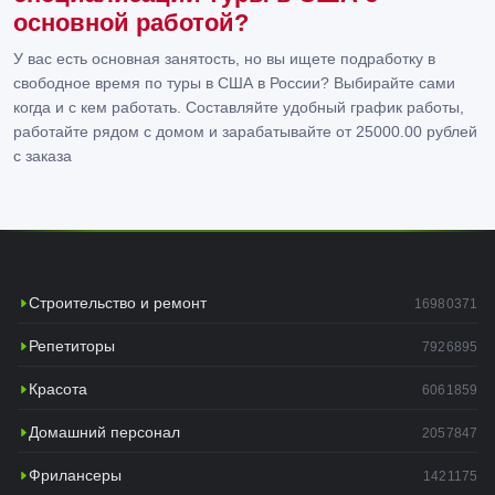
основной работой?
У вас есть основная занятость, но вы ищете подработку в
свободное время по туры в США в России? Выбирайте сами
когда и с кем работать. Составляйте удобный график работы,
работайте рядом с домом и зарабатывайте от 25000.00 рублей
с заказа
Строительство и ремонт
16980371
Репетиторы
7926895
Красота
6061859
Домашний персонал
2057847
Фрилансеры
1421175