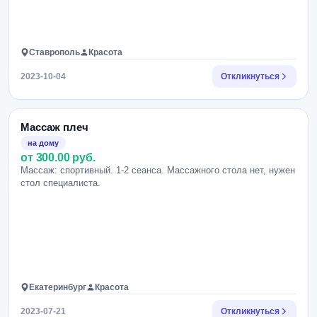
Ставрополь
Красота
2023-10-04
Откликнуться
Массаж плеч
на дому
от 300.00 руб.
Массаж: спортивный. 1-2 сеанса. Массажного стола нет, нужен
стол специалиста.
Екатеринбург
Красота
2023-07-21
Откликнуться