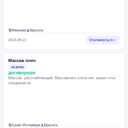
Иваново
Красота
2024-09-21
Откликнуться
Массаж плеч
на дому
договорная
Массаж: расслабляющий. Массажного стола нет, нужен стол
специалиста.
Санкт-Петербург
Красота