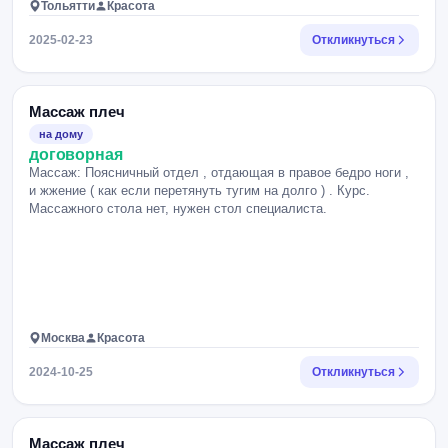
Тольятти
Красота
2025-02-23
Откликнуться
Массаж плеч
на дому
договорная
Массаж: Поясничный отдел , отдающая в правое бедро ноги ,
и жжение ( как если перетянуть тугим на долго ) . Курс.
Массажного стола нет, нужен стол специалиста.
Москва
Красота
2024-10-25
Откликнуться
Массаж плеч