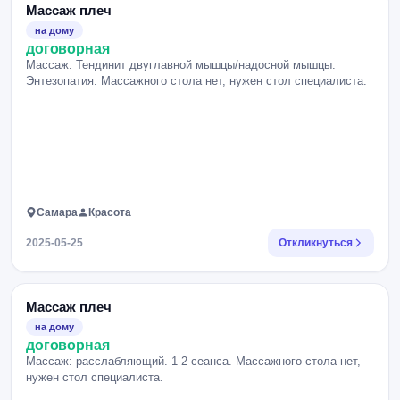
Массаж плеч
на дому
договорная
Массаж: Тендинит двуглавной мышцы/надосной мышцы.
Энтезопатия. Массажного стола нет, нужен стол специалиста.
Самара
Красота
2025-05-25
Откликнуться
Массаж плеч
на дому
договорная
Массаж: расслабляющий. 1-2 сеанса. Массажного стола нет,
нужен стол специалиста.