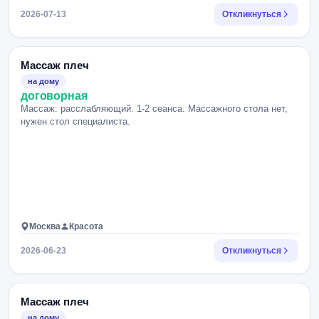
2026-07-13
Откликнуться
Массаж плеч
на дому
договорная
Массаж: расслабляющий. 1-2 сеанса. Массажного стола нет,
нужен стол специалиста.
Москва
Красота
2026-06-23
Откликнуться
Массаж плеч
на дому