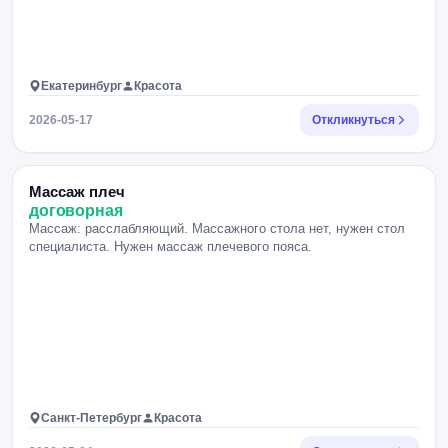
Екатеринбург
Красота
2026-05-17
Откликнуться
Массаж плеч
договорная
Массаж: расслабляющий. Массажного стола нет, нужен стол
специалиста. Нужен массаж плечевого пояса.
Санкт-Петербург
Красота