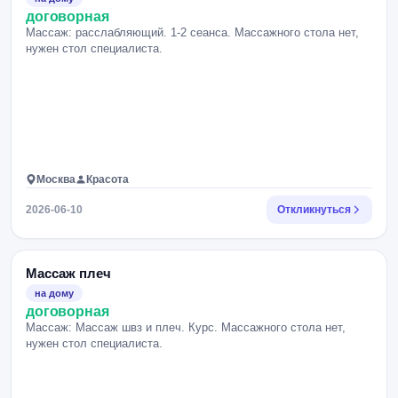
договорная
Массаж: расслабляющий. 1-2 сеанса. Массажного стола нет,
нужен стол специалиста.
Москва
Красота
2026-06-10
Откликнуться
Массаж плеч
на дому
договорная
Массаж: Массаж швз и плеч. Курс. Массажного стола нет,
нужен стол специалиста.