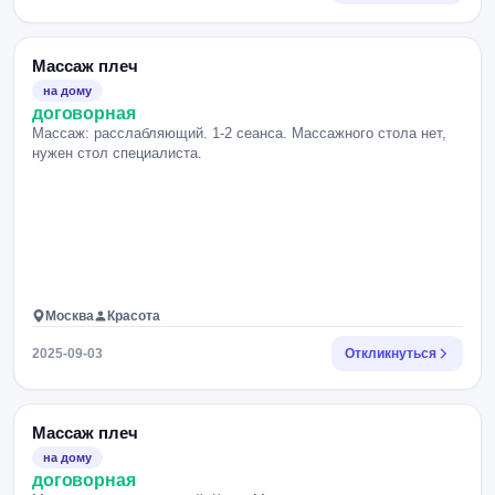
Массаж плеч
на дому
договорная
Массаж: расслабляющий. 1-2 сеанса. Массажного стола нет,
нужен стол специалиста.
Москва
Красота
2025-09-03
Откликнуться
Массаж плеч
на дому
договорная