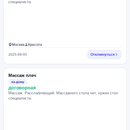
специалиста.
Москва
Красота
2025-08-05
Откликнуться
Массаж плеч
на дому
договорная
Массаж: Расслабляющий. Массажного стола нет, нужен стол
специалиста.