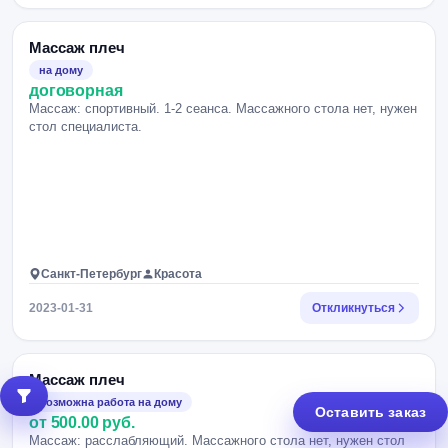
Массаж плеч
на дому
договорная
Массаж: спортивный. 1-2 сеанса. Массажного стола нет, нужен
стол специалиста.
Санкт-Петербург
Красота
2023-01-31
Откликнуться
Массаж плеч
возможна работа на дому
Оставить заказ
от 500.00 руб.
Массаж: расслабляющий. Массажного стола нет, нужен стол