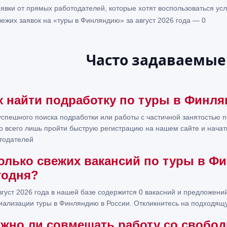
аявки от прямых работодателей, которые хотят воспользоваться ус
вежих заявок на «туры в Финляндию» за август 2026 года — 0
Часто задаваемые
к найти подработку по туры в Финл
успешного поиска подработки или работы с частичной занятостью 
о всего лишь пройти быструю регистрацию на нашем сайте и начать
тодателей
олько свежих вакансий по туры в Ф
годня?
вгуст 2026 года в нашей базе содержится 0 вакасний и предложен
иализации туры в Финляндию в России. Откликнитесь на подходящу
жно ли совмещать работу со свобо