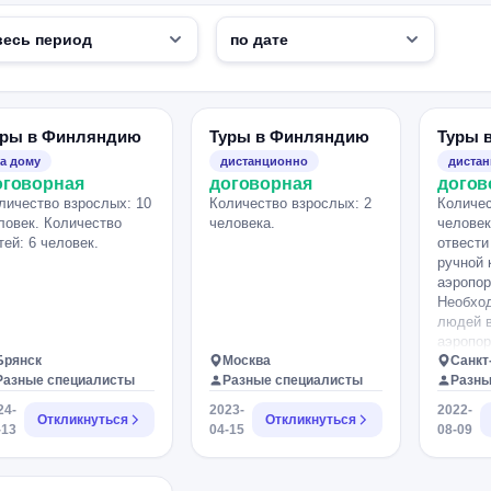
уры в Финляндию
Туры в Финляндию
Туры 
а дому
дистанционно
диста
оговорная
договорная
догов
личество взрослых: 10
Количество взрослых: 2
Количес
ловек. Количество
человека.
человек
тей: 6 человек.
отвести
ручной 
аэропор
Необход
людей в
аэропор
Брянск
Москва
августа
Санкт
Разные специалисты
Разные специалисты
либо 11
Разны
рано ут
24-
2023-
2022-
Откликнуться
Откликнуться
-13
04-15
08-09