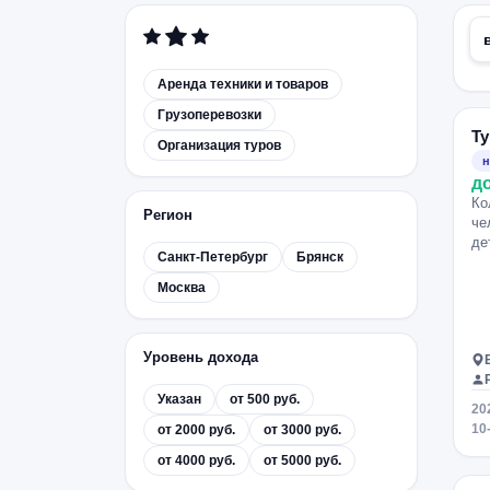
Аренда техники и товаров
Грузоперевозки
Т
Организация туров
н
д
Ко
Регион
че
де
Санкт-Петербург
Брянск
Москва
Уровень дохода
Указан
от 500 руб.
20
10
от 2000 руб.
от 3000 руб.
от 4000 руб.
от 5000 руб.