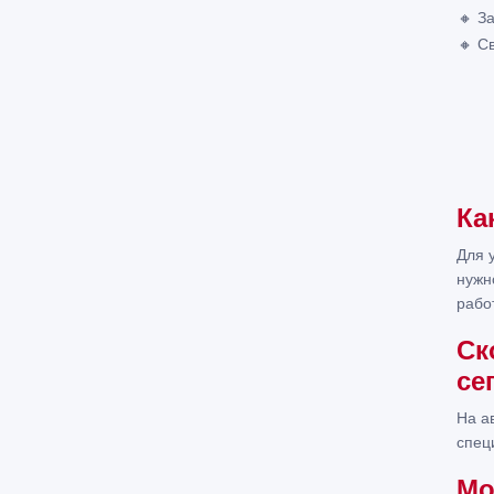
🔸 З
🔸 С
Ка
Для 
нужн
рабо
Ск
се
На а
спец
Мо