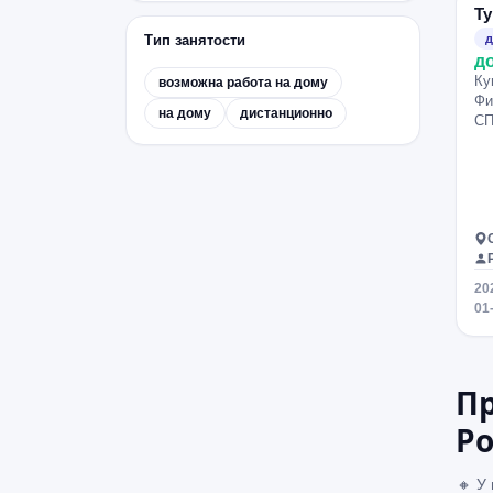
Т
Тип занятости
д
д
Ку
возможна работа на дому
Фи
на дому
дистанционно
СП
20
01
Пр
Ро
🔸 У