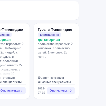
в Финляндию
Туры в Финляндию
нционно
дистанционно
орная
договорная
тво взрослых: 2
Количество взрослых: 2
а. Необходимо
человека. Количество
 2х людей, с
детей: 1 человек. 25
кладью, в
июля.
т Хельсинки.
имо отвести 2х
 Хельсинки, в
т, либо 10
 поздно вечером,
-Петербург
Санкт-Петербург
 августа в четверг
е специалисты
Разные специалисты
ром.
2022-
Откликнуться
Откликнуться
07-10