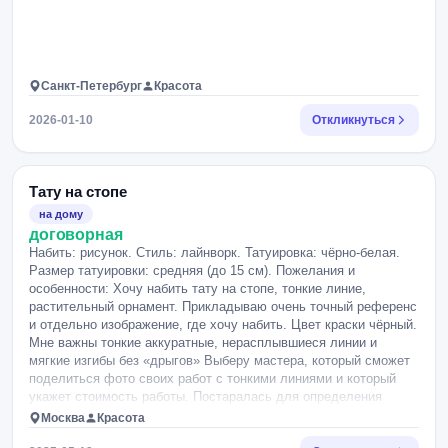
Санкт-Петербург
Красота
2026-01-10
Откликнуться
Тату на стопе
на дому
договорная
Набить: рисунок. Стиль: лайнворк. Татуировка: чёрно-белая.
Размер татуировки: средняя (до 15 см). Пожелания и
особенности: Хочу набить тату на стопе, тонкие линие,
растительный орнамент. Прикладываю очень точный референс
и отдельно изображение, где хочу набить. Цвет краски чёрный.
Мне важны тонкие аккуратные, нерасплывшиеся линии и
мягкие изгибы без «дрыгов» Выберу мастера, который сможет
поделиться фото своих работ с тонкими линиями и который
укажет стоимость работы. Постаралась для определения
стоимости приложить максимально точный размер (длина
Москва
Красота
рисунка до 21 см) и референс 🙏🏼.