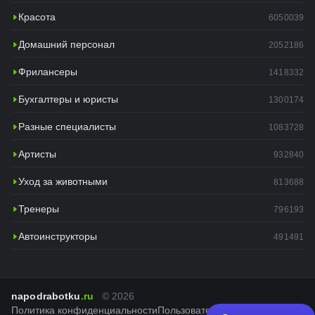
Красота
6050039
Домашний персонал
2052186
Фрилансеры
1418332
Бухгалтеры и юристы
1300174
Разные специалисты
1083728
Артисты
932840
Уход за животными
813688
Тренеры
796193
Автоинструкторы
491491
napodrabotku
.ru
© 2026
Политика конфиденциальности
Пользовательское соглашение