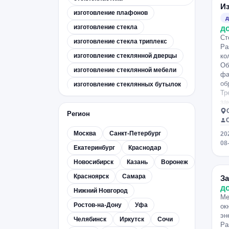
Из
изготовление плафонов
д
изготовление стекла
д
Ст
изготовление стекла триплекс
Ра
изготовление стеклянной дверцы
ко
Об
изготовление стеклянной мебели
фа
об
изготовление стеклянных бутылок
Тр
изготовление стеклянных витрин
за
ду
изготовление стеклянных дверей
Регион
вз
изготовление стеклянных козырьков
бе
Москва
Санкт-Петербург
20
зе
изготовление стеклянных
08
Екатеринбург
Краснодар
мм
ограждений
по
Новосибирск
Казань
Воронеж
изготовление стеклянных
18
перегородок
Же
Красноярск
Самара
За
изготовление стеклянных полок
до
д
Нижний Новгород
Ло
Ме
изготовление стеклянных
Ростов-на-Дону
Уфа
столешниц
ок
эн
Челябинск
Иркутск
Сочи
изготовление стеклянных столов
Ра