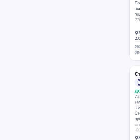
По
ос
по
27
20
08
С
в
н
д
Из
за
за
Ст
пр
ст
-6