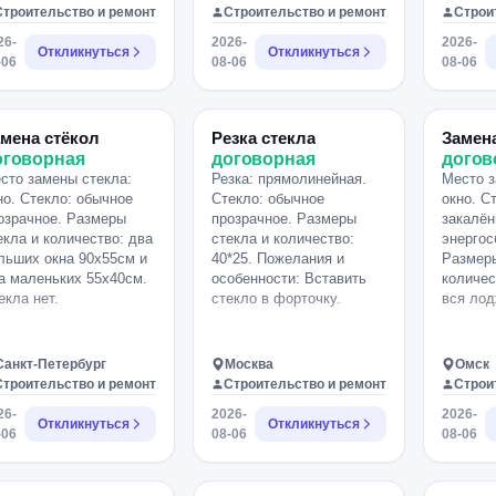
Строительство и ремонт
Строительство и ремонт
Строи
26-
2026-
2026-
Откликнуться
Откликнуться
-06
08-06
08-06
мена стёкол
Резка стекла
Замен
оговорная
договорная
догов
сто замены стекла:
Резка: прямолинейная.
Место з
но. Стекло: обычное
Стекло: обычное
окно. С
озрачное. Размеры
прозрачное. Размеры
закалён
екла и количество: два
стекла и количество:
энергос
льших окна 90х55см и
40*25. Пожелания и
Размеры
а маленьких 55х40см.
особенности: Вставить
количес
екла нет.
стекло в форточку.
вся лод
Санкт-Петербург
Москва
Омск
Строительство и ремонт
Строительство и ремонт
Строи
26-
2026-
2026-
Откликнуться
Откликнуться
-06
08-06
08-06