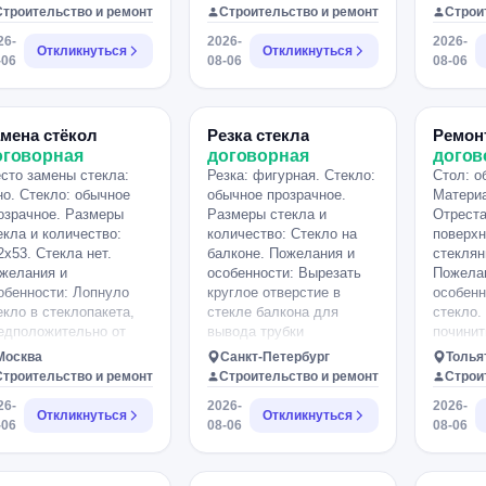
стекло в двери,
сти. Хотели бы его
Строительство и ремонт
Строительство и ремонт
Строи
необходимо
менить, но эти сколы
26-
2026-
2026-
отреставрировать
 до конца отвалились.
Откликнуться
Откликнуться
-06
08-06
08-06
насколько это возможно.
мена стёкол
Резка стекла
Ремон
оговорная
договорная
догов
сто замены стекла:
Резка: фигурная. Стекло:
Стол: о
но. Стекло: обычное
обычное прозрачное.
Материа
озрачное. Размеры
Размеры стекла и
Отреста
екла и количество:
количество: Стекло на
поверхн
2х53. Стекла нет.
балконе. Пожелания и
стеклян
желания и
особенности: Вырезать
Пожела
обенности: Лопнуло
круглое отверстие в
особенн
екло в стеклопакета,
стекле балкона для
стекло.
едположительно от
вывода трубки
починит
енки, изнутри
кондиционера.
возможн
Москва
Санкт-Петербург
Толья
артиры.
Строительство и ремонт
Строительство и ремонт
Строи
26-
2026-
2026-
Откликнуться
Откликнуться
-06
08-06
08-06