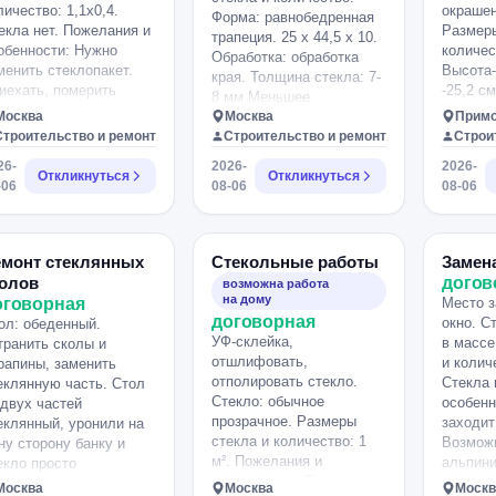
состоящий из трех
личество: 1,1х0,4.
окрашен
Форма: равнобедренная
стекол. Два крайних
екла нет. Пожелания и
Размеры
трапеция. 25 х 44,5 х 10.
стекла —
обенности: Нужно
количес
Обработка: обработка
мультифункциональные
менить стеклопакет.
Высота
края. Толщина стекла: 7-
4LifeGlassClear, а
иехать, померить
-25,2 см
8 мм Меньшее
среднее — обычное.
чно, помочь с заказом
Здравст
Москва
основание: 25 СМ.
Москва
Примо
Камеры между ними
о или заказать
изготов
Строительство и ремонт
Большее основание: 44,5
Строительство и ремонт
Строи
имеют ширину по 14 мм и
мостоятельно, по
стекла,
СМ. Высота (ширина)
заполнены воздухом.
26-
2026-
2026-
товности приехать и
сделать
Откликнуться
трапеции: 10 СМ.
Откликнуться
-06
08-06
08-06
менить.
петель 
нужно, 
оригина
емонт стеклянных
Стекольные работы
Замен
толов
догов
возможна работа
на дому
оговорная
Место з
договорная
окно. С
ол: обеденный.
УФ-склейка,
в массе
транить сколы и
отшлифовать,
и количе
рапины, заменить
отполировать стекло.
Стекла 
еклянную часть. Стол
Стекло: обычное
особенн
 двух частей
прозрачное. Размеры
заходит
еклянный, уронили на
стекла и количество: 1
Возмож
ну сторону банку и
м². Пожелания и
альпини
екло просто
особенности: Треснуло
видео.
трескалось на мелкие
Москва
Москва
Москв