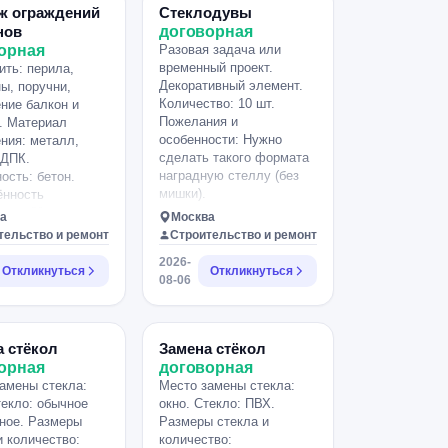
ж ограждений
Стеклодувы
нов
договорная
орная
Разовая задача или
временный проект.
ить: перила,
Декоративный элемент.
ы, поручни,
Количество: 10 шт.
ние балкон и
Пожелания и
. Материал
особенности: Нужно
ния: металл,
сделать такого формата
 ДПК.
наградную стеллу (без
ость: бетон.
мишки).
ённость
ния: 20 м.
а
Москва
тельство и ремонт
Строительство и ремонт
2026-
Откликнуться
Откликнуться
08-06
а стёкол
Замена стёкол
орная
договорная
амены стекла:
Место замены стекла:
текло: обычное
окно. Стекло: ПВХ.
ное. Размеры
Размеры стекла и
и количество:
количество: