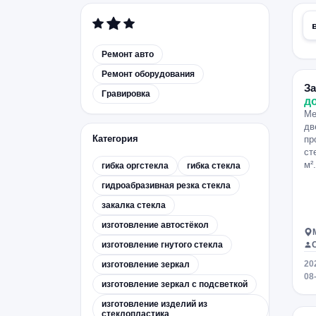
Ремонт авто
Ремонт оборудования
За
Гравировка
д
Ме
дв
Категория
пр
ст
м²
гибка оргстекла
гибка стекла
гидроабразивная резка стекла
закалка стекла
изготовление автостёкол
изготовление гнутого стекла
20
изготовление зеркал
08
изготовление зеркал с подсветкой
изготовление изделий из
стеклопластика