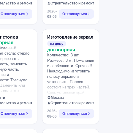
требуется срочно замер и
тельство и ремонт
Строительство и ремонт
установка.
2026-
Откликнуться
Откликнуться
08-06
т столов
Изготовление зеркал
орная
на дому
беденный.
договорная
л стола: стекло.
Количество: 3 шт.
врировать
Размеры: 3 м. Пожелания
ость, заменить
и особенности: Срочно!!!
ную часть.
Необходимо изготовить
ния и
полосу зеркало и
ости: Треснуло
установить. Полоса
 Заменить или
состоит из трех частей.
ь если это
Срок установки край
о.
тти
пятница вечер.
Москва
тельство и ремонт
Строительство и ремонт
2026-
Откликнуться
Откликнуться
08-06