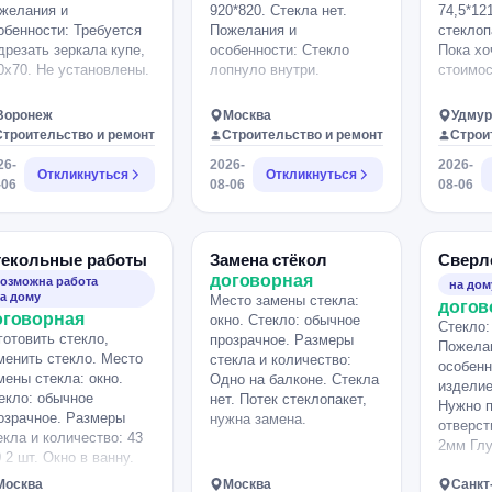
желания и
920*820. Стекла нет.
74,5*12
обенности: Требуется
Пожелания и
стеклоп
дрезать зеркала купе,
особенности: Стекло
Пока хо
0х70. Не установлены.
лопнуло внутри.
стоимос
Воронеж
Москва
Удмур
Строительство и ремонт
Строительство и ремонт
Строи
26-
2026-
2026-
Откликнуться
Откликнуться
-06
08-06
08-06
текольные работы
Замена стёкол
Сверл
договорная
озможна работа
на дом
а дому
Место замены стекла:
догов
оговорная
окно. Стекло: обычное
Стекло:
готовить стекло,
прозрачное. Размеры
Пожела
менить стекло. Место
стекла и количество:
особенн
мены стекла: окно.
Одно на балконе. Стекла
изделие
екло: обычное
нет. Потек стеклопакет,
Нужно 
озрачное. Размеры
нужна замена.
отверст
екла и количество: 43
2мм Глу
0 2 шт. Окно в ванну.
Москва
Москва
Санкт