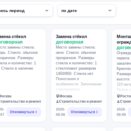
мена стёкол
Замена стёкол
Монта
оговорная
договорная
ограж
сто замены стекла:
Место замены стекла:
догов
ерь. Стекло: обычное
окно. Стекло: обычное
Огражде
озрачное. Размеры
прозрачное. Размеры
перила.
екла и количество: 1
стекла и количество: 1
закалён
. Стекло в наличии.
стеклопакет размером
Креплен
1450/850. Стекла нет.
Размеры
Пожелания и
высота 
особенности: Заполнение
110 мет
стеклопакета :
Нужно 
(40)4LifeGlassClear-14-4-
огражде
Москва
Москва
Росто
14-4/проз (40) — Общая
лестнич
Строительство и ремонт
Строительство и ремонт
Строи
толщина стеклопакета.
основно
26-
2026-
2026-
4LifeGlassClear —
одинако
Откликнуться
Откликнуться
-07
08-06
08-06
Внешнее и внутреннее
шириной
стекла. Это
метра, 
мультифункциональное
40 м по