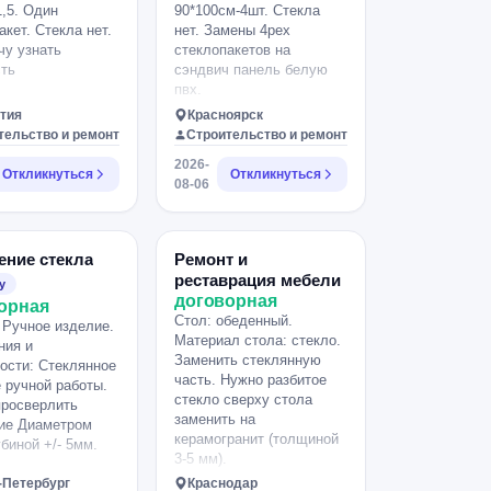
1,5. Один
90*100см-4шт. Стекла
акет. Стекла нет.
нет. Замены 4рех
чу узнать
стеклопакетов на
ть
сэндвич панель белую
пвх.
тия
Красноярск
тельство и ремонт
Строительство и ремонт
2026-
Откликнуться
Откликнуться
08-06
ение стекла
Ремонт и
реставрация мебели
у
договорная
орная
Стол: обеденный.
 Ручное изделие.
Материал стола: стекло.
ния и
Заменить стеклянную
ости: Стеклянное
часть. Нужно разбитое
 ручной работы.
стекло сверху стола
просверлить
заменить на
ие Диаметром
керамогранит (толщиной
биной +/- 5мм.
3-5 мм).
-Петербург
Краснодар