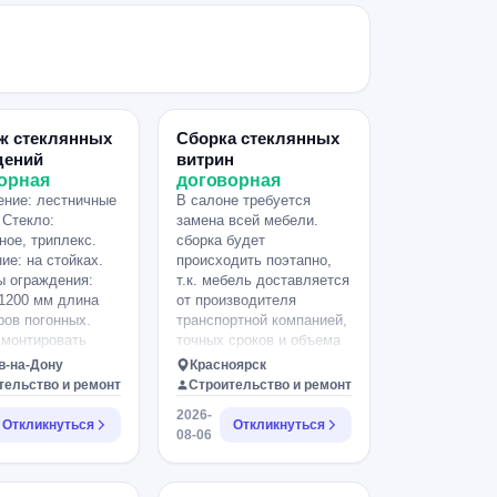
ж стеклянных
Сборка стеклянных
дений
витрин
орная
договорная
ние: лестничные
В салоне требуется
 Стекло:
замена всей мебели.
ное, триплекс.
сборка будет
ие: на стойках.
происходить поэтапно,
 ограждения:
т.к. мебель доставляется
1200 мм длина
от производителя
ров погонных.
транспортной компанией,
смонтировать
точных сроков и объема
ние на готовой
работ пока что нет. по
в-на-Дону
Красноярск
ной площадке, в
возможности,
тельство и ремонт
Строительство и ремонт
м это ровные
необходима готовность
2026-
вые участки
за пару дней до привоза.
Откликнуться
Откликнуться
08-06
 1 метр х 1,2
план проекта с
отрезками по 30-
расстановкой мебели
г. Стекло триплекс
прикрепляю. текущие