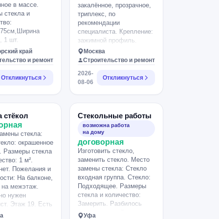
ное в массе.
закалённое, прозрачное,
 стекла и
триплекс, по
тво:
рекомендации
-75см,Ширина
специалиста. Крепление:
, 1 шт.
зажимной профиль.
вуйте, нужно
Размеры ограждения:
рский край
Москва
ить точную копию
Длина 22 метра высота 1,
тельство и ремонт
Строительство и ремонт
 прошу также
3 метра. Потребуется
2026-
 отверстия для
установка.
Откликнуться
Откликнуться
08-06
и ручки Если
смогу привезти
л.
а стёкол
Стекольные работы
орная
возможна работа
на дому
амены стекла:
договорная
текло: окрашенное
Изготовить стекло,
. Размеры стекла
заменить стекло. Место
ство: 1 м².
замены стекла: Стекло
нет. Пожелания и
входная группа. Стекло:
ости: На балконе,
Подходящее. Размеры
 на межэтаж.
стекла и количество:
но нужен
Замерить. Разбилось
ст. Этаж 19. Есть
стекло входной группы,
а
Уфа