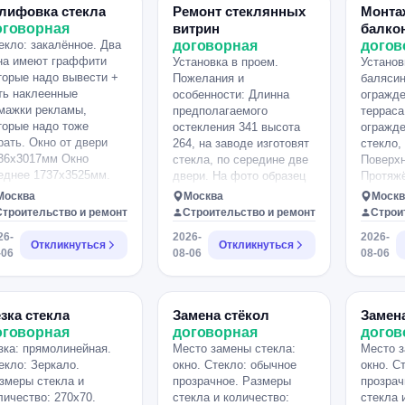
лифовка стекла
Ремонт стеклянных
Монта
оговорная
витрин
балко
екло: закалённое. Два
договорная
догов
на имеют граффити
Установка в проем.
Установ
торые надо вывести +
Пожелания и
балясин
ть наклеенные
особенности: Длинна
огражде
мажки рекламы,
предполагаемого
терраса
торые надо тоже
остекления 341 высота
огражде
рать. Окно от двери
264, на заводе изготовят
стекло,
36х3017мм Окно
стекла, по середине две
Поверхн
еднее 1737х3525мм.
двери. На фото образец
Протяж
как должно быть.
огражде
Москва
Москва
Москв
Строительство и ремонт
Строительство и ремонт
Строи
26-
2026-
2026-
Откликнуться
Откликнуться
-06
08-06
08-06
зка стекла
Замена стёкол
Замен
оговорная
договорная
догов
зка: прямолинейная.
Место замены стекла:
Место з
екло: Зеркало.
окно. Стекло: обычное
окно. С
змеры стекла и
прозрачное. Размеры
прозрач
личество: 270х70.
стекла и количество:
стекла 