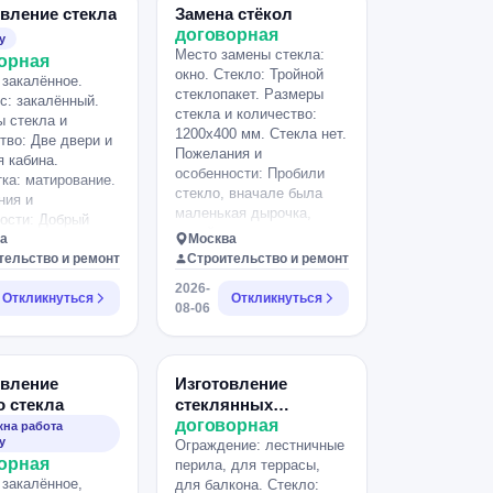
ый 16 мм. Как на
витрины и прилавки (73
вление стекла
Замена стёкол
олько с поручнем.
шт.) необходимо будет
договорная
у
ует только
также поэтапно
Место замены стекла:
орная
 весь материал
разобрать и
окно. Стекло: Тройной
 закалённое.
уплен.
утилизировать.
стеклопакет. Размеры
с: закалённый.
стекла и количество:
 стекла и
1200х400 мм. Стекла нет.
тво: Две двери и
Пожелания и
 кабина.
особенности: Пробили
ка: матирование.
стекло, вначале была
ния и
маленькая дырочка,
ости: Добрый
зимой пошла трещина,
еобходимо
а
Москва
нужно заменить
ить и установить
тельство и ремонт
Строительство и ремонт
стеклопакет. Точный
клянные двери с
2026-
размер пришлю вечером.
ной вставкой И
Откликнуться
Откликнуться
08-06
правый стеклопакет .
ю кабину
м 2.3*1.3 и
2.1.
овление
Изготовление
о стекла
стеклянных
ограждений
договорная
на работа
у
Ограждение: лестничные
орная
перила, для террасы,
 закалённое,
для балкона. Стекло: