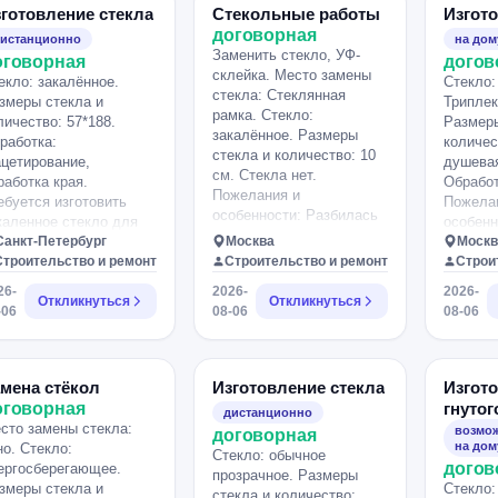
стекло Pilkington
закалён
готовление стекла
Стекольные работы
Изгото
LifeGlass Clear толщиной
фото, т
договорная
истанционно
на дом
4 мм. Оно обладает
Интерес
Заменить стекло, УФ-
оговорная
догов
высоким
монтаж,
склейка. Место замены
екло: закалённое.
светопропусканием, а
Стекло:
уже зак
стекла: Стеклянная
змеры стекла и
также солнцезащитными,
Триплек
рамка. Стекло:
личество: 57*188.
теплоотражающими и
Размеры
закалённое. Размеры
работка:
энергосберегающими
количес
стекла и количество: 10
цетирование,
свойствами. 14 — Первая
душевая
см. Стекла нет.
работка края.
воздушная камера.
Обработ
Пожелания и
ебуется изготовить
Расстояние между
Пожела
особенности: Разбилась
каленное стекло для
первым и вторым
особенн
задняя часть подставки ,
шевого ограждения,
Санкт-Петербург
стеклом — 14 мм. 4 —
Москва
день Н
Москв
нужно сделать и
амен разбитого. Стекло
Строительство и ремонт
Среднее стекло.
Строительство и ремонт
изготов
Строи
переклеить эту заднюю
сцветное (с
Обычное флоат-стекло
две сте
26-
2026-
2026-
часть Длина детали 13
леноватым оттенком) 6
Откликнуться
толщиной 4 мм. 14 —
Откликнуться
деревян
-06
08-06
08-06
см , высота 7 см , нужно
, закаленное,
Вторая воздушная
душеву
изготовить и приклеить к
лировка кромки,
камера. Расстояние
размеро
задней стенке.
27*550 мм.
между вторым и третьим
высота 
лательно с доставкой
стеклом — 14 мм. /проз
мена стёкол
Изготовление стекла
Изгот
 д. Клясино
— Цвет стекла.
оговорная
гнутог
дистанционно
моносовского района
Прозрачное, бесцветное
сто замены стекла:
возмож
договорная
Это двухкамерный
на дом
но. Стекло:
Стекло: обычное
стеклопакет общей
догов
ергосберегающее.
прозрачное. Размеры
толщиной 40 мм,
змеры стекла и
Стекло:
стекла и количество: