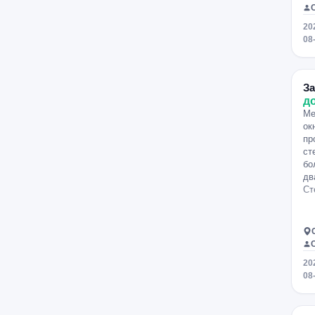
20
08
За
д
Ме
ок
пр
ст
бо
дв
Ст
20
08