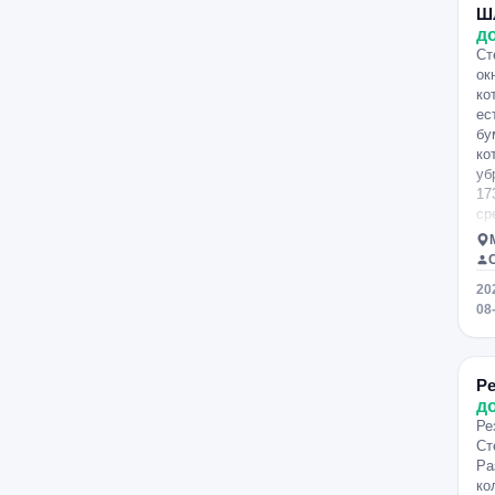
Ш
д
Ст
ок
ко
ес
бу
ко
уб
17
ср
20
08
Ре
д
Ре
Ст
Ра
ко