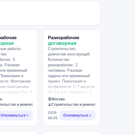
рабочие
Разнорабочие
орная
договорная
ные работы.
Строительство,
ство
демонтаж конструкций.
бочих: 3
Количество
а. Разовая
разнорабочих: 2
или временный
человека. Разовая
 Пожелания и
задача или временный
ости: Монтажник
проект. Пожелания и
ник монтажника
особенности: С 7 августа.
й площадки Ищу 3
На 2-4 дня Требуется: 2
х разнорабочих
разнорабочих
а
Москва
нтажа
Покрасочные работы.
тельство и ремонт
Строительство и ремонт
нной детской
Умение работать в
2026-
и. На объекте
команде. Слесарные
Откликнуться
Откликнуться
08-05
и еще один
знания. Демонтаж/
р. Мы
Монтаж металлических
мся разметкой и
ворот. Погрузо/