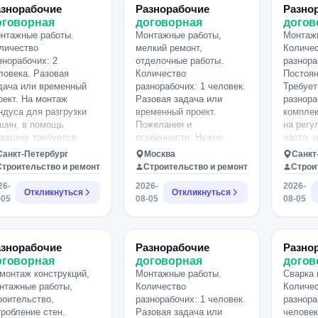
спил досок, погрузка в
Оплата по итогам
Переме
азнорабочие
Разнорабочие
Разно
сорный контейнер.
проверки. 1500? за
шпатлев
оговорная
договорная
догов
чего сложного нет,
проверку. Проверка
следить
нтажные работы.
Монтажные работы,
Монтаж
ена 8 часов + обед.
проводится в будние дни,
инструм
личество
мелкий ремонт,
Количе
реработки
после 17.00! Адрес
доп пор
знорабочих: 2
отделочные работы.
разнора
лачиваются отдельно.
проверки: Рязанский
ремонту
ловека. Разовая
Количество
Постоян
зможнн транспорт со
лесопарк.
день ра
дача или временный
разнорабочих: 1 человек.
Требует
ороны Москвы.
до 18ч.
оект. На монтаж
Разовая задача или
разнора
ндуса для разгрузки
временный проект.
комплек
шин, в помощь
Пожелания и
на регу
арщику требуется
особенности: Нужно
часто, 
дсобный рабочий, с
заделать
постоян
Санкт-Петербург
Москва
Санкт
ытом работы по резке
образовавшуюся щель
срезать
Строительство и ремонт
Строительство и ремонт
Строи
талла (болгаркой).
после замены диодной
забурит
26-
2026-
2026-
афик с 9.00 до 18.00,
лампы на потолке.
прикрут
Откликнуться
Откликнуться
-05
08-05
08-05
ждый день, кроме
Потолок из гипсокартона,
металло
бботы и воскресенья.
можно закрыть аккуратно
прочее 
оект временный,
или герметиком, или
транспо
иблизительно на месяц
готов рассмотреть другое
достави
азнорабочие
Разнорабочие
Разно
боты. Возможно
предложения. Также по
обсудим
оговорная
договорная
догов
льнейшее
мелочи спрятать провод
монтаж конструкций,
Монтажные работы.
Сварка 
трудничество на
на стене и так далее.
нтажные работы,
Количество
Количе
угих объектах. Оплата:
роительство,
разнорабочих: 1 человек.
разнора
500 р., в день.
робление стен.
Разовая задача или
человек