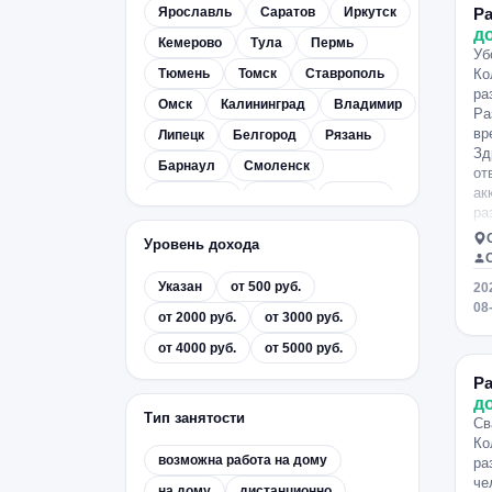
Ярославль
Саратов
Иркутск
Р
д
Кемерово
Тула
Пермь
Уб
Тюмень
Томск
Ставрополь
Ко
ра
Омск
Калининград
Владимир
Ра
вр
Липецк
Белгород
Рязань
Зд
Барнаул
Смоленск
от
ак
Хабаровск
Брянск
Тамбов
ра
Оренбург
Удмуртия
Иваново
пя
Уровень дохода
ли
Пенза
Великий Новгород
11
Указан
от 500 руб.
20
Вологда
Чувашия
Ульяновск
Уд
08
ра
от 2000 руб.
от 3000 руб.
Киров
Курск
Приморский край
Оп
от 4000 руб.
от 5000 руб.
Ханты-Мансийский АО
(в
вы
Архангельск
Карелия
Р
не
д
и 
Тольятти
Орёл
Адыгея
Тип занятости
Св
ме
Астрахань
Псков
Кострома
Ко
Пл
возможна работа на дому
ра
со
Мурманск
Южно-Сахалинск
че
об
на дому
дистанционно