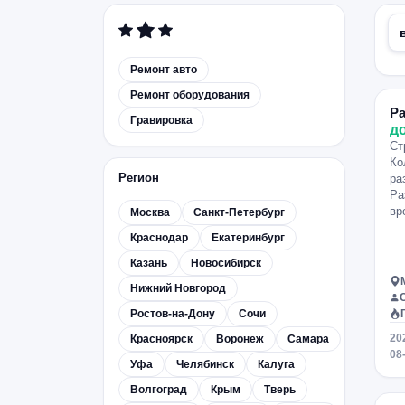
Ремонт авто
Ремонт оборудования
Р
Гравировка
д
Ст
Ко
Регион
ра
Ра
вр
Москва
Санкт-Петербург
Краснодар
Екатеринбург
Казань
Новосибирск
Нижний Новгород
Ростов-на-Дону
Сочи
20
Красноярск
Воронеж
Самара
08
Уфа
Челябинск
Калуга
Волгоград
Крым
Тверь