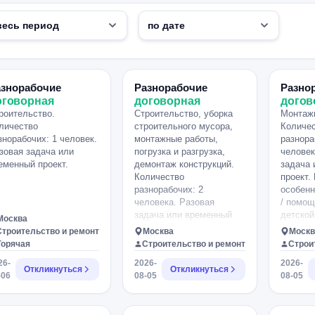
азнорабочие
Разнорабочие
Разно
оговорная
договорная
догов
роительство.
Строительство, уборка
Монтаж
личество
строительного мусора,
Количе
знорабочих: 1 человек.
монтажные работы,
разнора
зовая задача или
погрузка и разгрузка,
человек
еменный проект.
демонтаж конструкций.
задача 
Количество
проект.
разнорабочих: 2
особенн
человека. Разовая
/ помощ
задача или временный
детско
Москва
проект. Пожелания и
толковы
Строительство и ремонт
Москва
Москв
особенности: С 7 августа.
для мо
Горячая
Строительство и ремонт
Строи
На 2-4 дня Требуется: 2
совреме
26-
2026-
2026-
разнорабочих, с
площадк
Откликнуться
Откликнуться
-06
08-05
08-05
легковым автомобилем и
буду я 
прицепом или газелью.
бригади
Решаем вопрос по
занимае