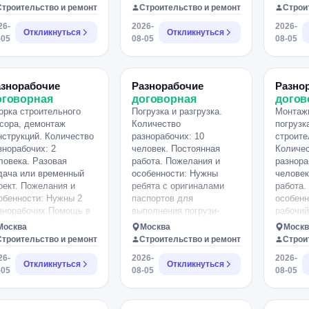
знорабочих, граждан
пену и убрать мусор.
Квартир
Строительство и ремонт
Строительство и ремонт
Строи
ссии. Обязательно
Приклеить пластик
пыль, м
26-
2026-
2026-
равка о судимости.
вверху помещения. 3
Энерги
Откликнуться
Откликнуться
-05
08-05
08-05
оверка службы
штуки. Нужны просто
положи
зопасности до 10 дней.
прямые руки. Видео
скину в Макс.
азнорабочие
Разнорабочие
Разно
оговорная
договорная
догов
орка строительного
Погрузка и разгрузка.
Монтаж
сора, демонтаж
Количество
погрузк
нструкций. Количество
разнорабочих: 10
строите
знорабочих: 2
человек. Постоянная
Количе
ловека. Разовая
работа. Пожелания и
разнора
дача или временный
особенности: Нужны
человек
оект. Пожелания и
ребята с оригиналами
работа.
обенности: Нужны 2
паспортов для
особенн
знорабочих.Помощь в
выполнения погрузи-
рабочий
зборе дома.9 часов
разгрузочных работ на
Ведутся
Москва
Москва
Москв
ксимум с перерывами
складе сдэка. Оплата
монтаж
Строительство и ремонт
Строительство и ремонт
Строи
тд.по 6000 на человека.
ежедневная. 4200 за
пайка т
26-
2026-
2026-
чало в 10-11 утра.
смену с 09:00 до 21:00 и
помощь.
Откликнуться
Откликнуться
-05
08-05
08-05
с 21:00 до 09:00.
подскаж