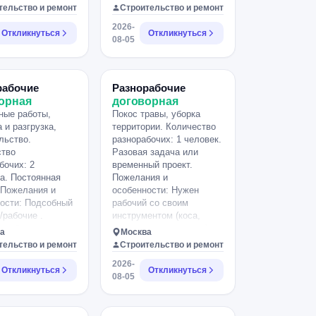
ный демонтаж,
помощь в
тельство и ремонт
Строительство и ремонт
ешки с мусором,
перетаскивании листов
2026-
чный
ЛДСП, убирать готовые
Откликнуться
Откликнуться
08-05
тельный товарищ.
детали со станка,
поручения по цеху.
Смена 12 часов.
рабочие
Разнорабочие
орная
договорная
ные работы,
Покос травы, уборка
а и разгрузка,
территории. Количество
льство.
разнорабочих: 1 человек.
ство
Разовая задача или
бочих: 2
временный проект.
а. Постоянная
Пожелания и
 Пожелания и
особенности: Нужен
ости: Подсобный
рабочий со своим
/рабочие .
инструментом (коса,
 работы по
лопата, мотокоса, пр.), за
а
Москва
у фанкойлов и
это доплачу по
тельство и ремонт
Строительство и ремонт
руб. Нужна
договоренности. !На
2026-
 По работе
участке нет
Откликнуться
Откликнуться
08-05
ут, покажут.
электричества!.