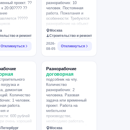
менный проект. ??
разнорабочих: 10
 к 20:00???? ??
человек. Постоянная
ание
работа. Пожелания и
авляется ?????
особенности: Требуются
щиков
разнорабочие на объект
ков Опыт более 3
Офисные помещения 10
а
Москва
??Работа до 8:00
человек Оплата 500 руб/
тельство и ремонт
Строительство и ремонт
??Работа на
час С 8:00 до 19:00
2026-
дстве ??
Можно на каждый день
Откликнуться
Откликнуться
08-05
кая область, г.
Только граждане РФ
о, ул.
Пропускная система.
ртная 2.
рабочие
Разнорабочие
орная
договорная
строительного
подсобник на чпу.
 погрузка и
Количество
ка, демонтаж
разнорабочих: 2
кций. Количество
человека. Разовая
бочих: 1 человек.
задача или временный
ная работа.
проект. Работа на
ния и
мебельном
ости: 600 рублей
производстве,
При очень хорошей
необходимо работать
премия 25%
вторым номером на ЧПУ -
-Петербург
Москва