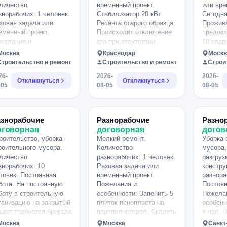
личество
временный проект.
или вре
знорабочих: 1 человек.
Стабилизатор 20 кВт
Сегодня
зовая задача или
Ресанта старого образца.
Прожив
еменный проект.
Происходит отключение
предост
желания и
его при отсутствии
10 свар
обенности:
электроэнергии и
аргонщи
Москва
Краснодар
Москв
обходимо
необходимо
лет??? 
Строительство и ремонт
Строительство и ремонт
Строи
монтировать
принудительно включать
??8000 
26-
2026-
2026-
доконник, проштрабить
для обеспечения
произво
Откликнуться
Откликнуться
-05
08-05
08-05
ены по бокам окна и
электроэнергией дом.
Московс
дготовить поверхность
Необходимо доработать ,
Одинцов
тяжка) под новый
чтобы при появлении в
Транспо
доконник-стол.
сети он без принуждения
азнорабочие
Разнорабочие
Разно
олешница(камень)
работал.
оговорная
договорная
догов
танет от стены до
роительство, уборка
Мелкий ремонт.
Уборка 
ены.
роительного мусора.
Количество
мусора,
личество
разнорабочих: 1 человек.
разгруз
знорабочих: 10
Разовая задача или
констру
ловек. Постоянная
временный проект.
разнора
бота. На постоянную
Пожелания и
Постоян
боту в строительную
особенности: Запенить 5
Пожела
ганизацию на закрытый
плиток пенопласта на
особенн
ъект требуется бригада
пенополистерол. Склеить
в час. 
и 10 человек
их. Срезать монтажную
работе 
Москва
Москва
Санкт