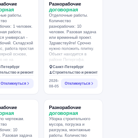
шивать готовую
Поднять , подмести,
рабочие
Разнорабочие
ку миксером,
поддержать. помощь
орная
договорная
 за чистой
специалистам . График
ные работы.
Отделочные работы.
ента и мелкие
6/1.
ство
Количество
учения по
бочих: 1 человек.
разнорабочих: 10
. Оплата 3 тыс за
ная работа.
человек. Разовая задача
боты. График с 9
ся универсал -
или временный проект.
бочий. Складской
Здравствуйте! Срочно
с, работа простая
нужно положить плитку.
лярной основе,
Объект находится в
но не на
районе Петергофа.
ке. Открутить ,
Плитка 60*60. Объем
-Петербург
Санкт-Петербург
 болгаркой,
5000 кв.м. Оплата
тельство и ремонт
Строительство и ремонт
ь, снова
наличными. Нужно очень
2026-
ить. Покрасить
срочно, поэтому нужна
Откликнуться
Откликнуться
08-05
конструкцию. И
бригада человек 10.
аналогично. Если
Готовы начать
рта нет, то
сотрудничество уже
м. Звоните
сегодня. при заявке
рабочие
Разнорабочие
.
пишите стоимость и
орная
договорная
сроки.
по чертежам.
Уборка строительного
ство
мусора, погрузка и
бочих: 10
разгрузка, монтажные
. Разовая задача
работы. Количество