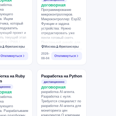
орная
работка.
договорная
ка
Программирование
вующего
микроконтроллеров.
та. Ищем
Микроконтроллер: Esp32.
тчика, который
Функции и задача
подхватить
устройства: Нужно
вующий проект и
отредактировать уже
ть текущий этап
почти готовый скетч.
xt.js / PWA /
Простенький девайс для
r / Android Что
а
Фрилансеры
Москва
Фрилансеры
управления двух
делать: -
сервоприводов.
2026-
зировать Android-
Откликнуться
Откликнуться
08-04
ение под текущую
портала - собрать
стировать новую
- подготовить
отка на Ruby
Разработка на Python
ние и
ls
дистанционно
овать его в
договорная
нционно
 - сделать
орная
разработка AI-агента.
 адаптивную
Разработка с нуля.
работка.
 нового раздела
Требуется специалист по
ка
ал и размещение
разработке AI-агента для
вующего
ьной версии -
мониторинга цен
а. Разрабатываем
ь нового
конкурентов О компании
ьную платформу