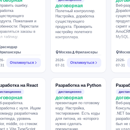
оговорная
догов
система
вроде д
править ошибку.
договорная
Веб-раз
админи
свет св
работка
Доработ
Полетный контроллер.
панель;
эффект
ществующего
сущест
Настройка, доработка
проекта
было пе
одукта. Пожелания и
продукт
существующего
разрабо
всем цв
обенности: Перестали
скрипт 
продукта. Проверить
специал
нибудь 
правляться заказы в
AmoCRM
настройку полетного
коммерч
Но я ду
гл таблицу.
MySQL.
контроллера.
разрабо
не сроч
Rails; *
поправи
Краснодар
Postgre
любой 
Фрилансеры
Москва
Фрилансеры
Москв
проекти
или убр
разрабо
26-
2026-
2026-
эффект
Откликнуться
Откликнуться
опыт до
-31
07-31
07-31
регулир
сущест
и навер
приложе
коррект
писать 
Из осно
и подде
зработка на React
Разработка на Python
Разраб
Все это
В откли
истанционно
дистанционно
диста
с пульт
указать
оговорная
договорная
догов
прикреп
разрабо
б-разработка.
презентация по готовому
Веб-раз
что хоч
Rails; 
зработка с нуля. Ищем
коду. Настройка,
Консуль
сборки.
реализо
команду разработчика
тестирование. Есть коды
.NET ba
* ориен
онтенда, уровень
для питона, из -которого
разрабо
стоимос
nior, middle, со стеком:
нужно сделать
был не 
предпол
act + Vite TypeScript
презентацию.
на удал