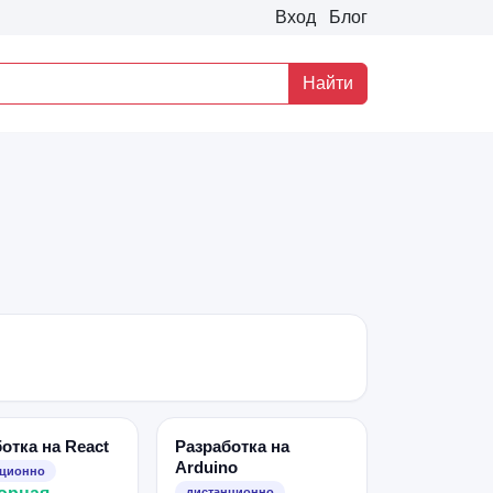
Вход
Блог
Найти
отка на React
Разработка на
Arduino
нционно
дистанционно