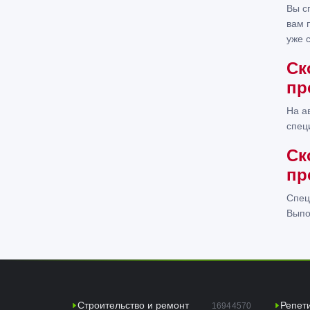
Вы с
вам 
уже 
Ск
пр
На а
спец
Ск
пр
Спец
Выпо
Строительство и ремонт
Репет
16944570