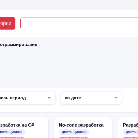
гории
рограммирование
зработка на C#
No-code разработка
Разраб
истанционно
дистанционно
диста