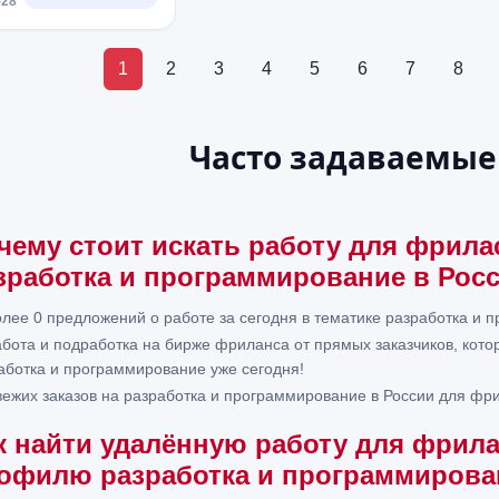
-28
именно 
подходи
Перед н
самого 
работы
не мало
кандида
1
2
3
4
5
6
7
8
собесе
предло
проблем
оплачив
менее с
задание
компани
Часто задаваемые
приближ
Желател
реальн
работе
проекта
взаимод
нам оце
техноло
кода, с
чему стоит искать работу для фрил
ASP.NET
взаимно
RabbitM
ожидани
зработка и программирование в Росс
Postgr
тестово
Server,
оплачив
олее 0 предложений о работе за сегодня в тематике разработка и
Docker, 
независ
React, 
абота и подработка на бирже фриланса от прямых заказчиков, ко
продол
чтобы в
сотрудн
аботка и программирование уже сегодня!
время 
его вып
вежих заказов на разработка и программирование в России для фри
какими-
успешн
интегра
тестово
к найти удалённую работу для фрил
платеж
предост
проекти
проекту
офилю разработка и программирова
архитек
подроб