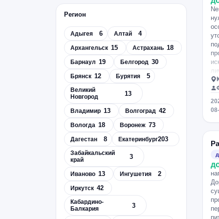
д
Ne
Регион
ну
ос
6
4
Адыгея
Алтай
ут
по
15
18
Архангельск
Астрахань
пр
19
30
ис
Барнаул
Белгород
ли
12
5
Брянск
Бурятия
не
ег
Великий
13
Новгород
ст
20
ра
08
13
42
Владимир
Волгоград
за
ра
18
73
Вологда
Воронеж
Ne
8
203
Дагестан
Екатеринбург
ли
Ра
ло
Забайкальский
д
3
ра
край
д
не
на
13
2
Иваново
Ингушетия
со
До
си
42
Иркутск
су
по
пр
Кабардино-
са
3
пе
Балкария
пр
пи