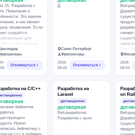
оговорная
договорная
догов
st JS. Разработка с
Д.
Веб-раз
ля. Пожелания и
Доработ
обенности: Это важное
сущест
очнение, и оно меняет
продук
дачу объявления. Если
разрабо
оект создаётся
сможет 
ключительно для
сущест
чного использования,
заверши
 стоит позиционировать
Краснодар
Санкт-Петербург
Стек: Ne
о как коммерческий
Фрилансеры
Фрилансеры
Capacito
Москв
артап. Многие
нужно с
26-
2026-
2026-
зработчики начинают
Откликнуться
Откликнуться
актуали
-05
08-05
08-04
вышать с Требуется
прилож
зработчик NestJS /
версию 
xt.js для создания
и проте
чной системы анализа
версию 
зработка на C/C++
Разработка на
Разраб
тов Ищу опытного
приложе
Laravel
on Rai
истанционно
зработчика (или
опублик
оговорная
дистанционно
диста
большую команду) для
RuStore
писание библиотек.
договорная
догов
здания личной веб-
дизайн,
работка
Веб-разработка.
Веб-раз
стемы, которой буду
вёрстку
ществующего
Разработка с нуля.
Доработ
льзоваться
на порт
одукта. Нужно
сущест
мостоятельно. Цель
в мобил
реписать библиотеку с
продукт
оекта —
добавит
тона на c++ и добавить
социал