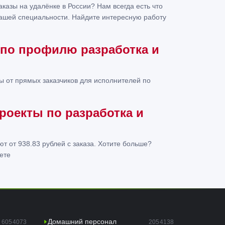
йте сразу ваш
скому заданию.
казы на удалёнке в России? Нам всегда есть что
технологии.
вашей специальности. Найдите интересную работу
на 1-2 часа
р в яндекс
те. Могу почти в
ень почти в
 по профилю разработка и
ремя.
ы от прямых заказчиков для исполнителей по
роекты по разработка и
 от 938.83 рублей с заказа. Хотите больше?
ете
Домашний персонал
6054073
2054138