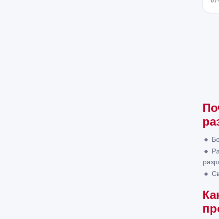
07
По
ра
🔸 Б
🔸 Р
разр
🔸 С
Ка
пр