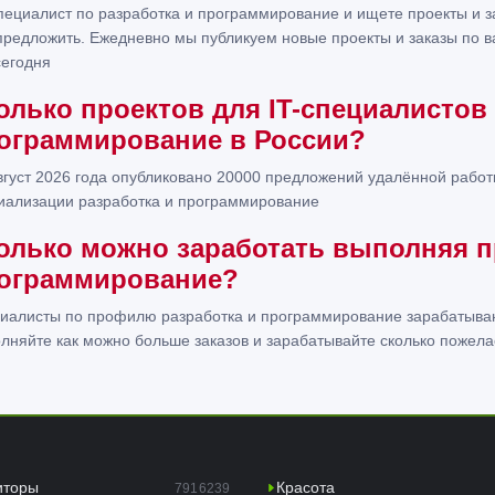
Указыва
техниче
пециалист по разработка и программирование и ищете проекты и за
опыт и 
предложить. Ежедневно мы публикуем новые проекты и заказы по 
Созвон 
наприме
сегодня
телемос
любой д
олько проектов для IT-специалистов
любое в
ограммирование в России?
вгуст 2026 года опубликовано 20000 предложений удалённой работ
иализации разработка и программирование
олько можно заработать выполняя п
ограммирование?
иалисты по профилю разработка и программирование зарабатывают
лняйте как можно больше заказов и зарабатывайте сколько пожела
иторы
Красота
7916239