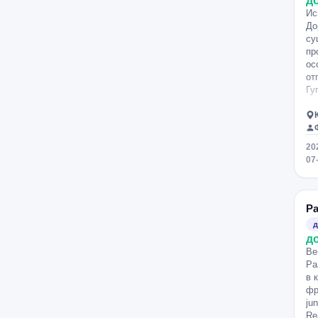
д
Южно-
13
3
Чувашия
Сахалинск
Ис
До
Ямало-Ненецкий
7
5
Якутия
су
АО
пр
37
Ярославль
ос
от
Гу
20
07
Ра
д
д
Ве
Ра
в 
фр
ju
Re