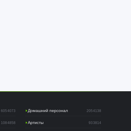
Домашний персонал
6054073
2054138
Артисты
1084858
933814