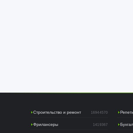
Строительство и ремонт
Репет
16944570
Фрилансеры
Бухга
1419367