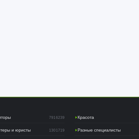
иторы
Красота
7916239
лтеры и юристы
Разные специалисты
1301719