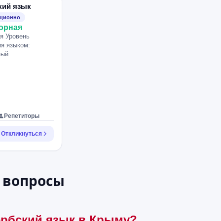
кий язык
нционно
орная
я Уровень
я языком:
ный
Репетиторы
Откликнуться
 вопросы
ербский язык в Крыму?