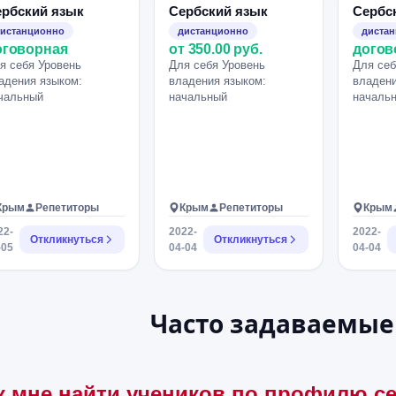
ербский язык
Сербский язык
Сербс
истанционно
дистанционно
диста
оговорная
от 350.00 руб.
догов
я себя Уровень
Для себя Уровень
Для себ
адения языком:
владения языком:
владени
чальный
начальный
началь
Крым
Репетиторы
Крым
Репетиторы
Крым
22-
2022-
2022-
Откликнуться
Откликнуться
-05
04-04
04-04
Часто задаваемые
к мне найти учеников по профилю с