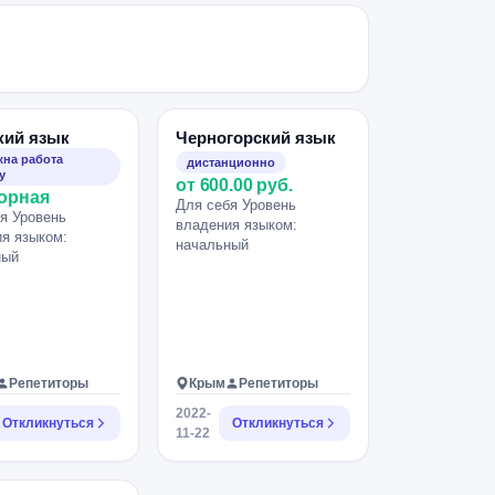
кий язык
Черногорский язык
на работа
дистанционно
у
от 600.00 руб.
орная
Для себя Уровень
я Уровень
владения языком:
я языком:
начальный
ный
Репетиторы
Крым
Репетиторы
2022-
Откликнуться
Откликнуться
11-22