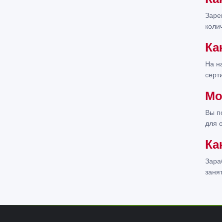
Заре
коли
Ка
На н
серт
Мо
Вы п
для 
Ка
Зара
заня