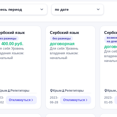
ербский язык
Сербский язык
Сербс
возмож
ез разницы
без разницы
на дом
 400.00 руб.
договорная
догов
я себя Уровень
Для себя Уровень
Для себ
адения языком:
владения языком:
владени
чальный
начальный
началь
Крым
Репетиторы
Крым
Репетиторы
Крым
23-
2023-
2023-
Откликнуться
Откликнуться
-02
06-28
01-05