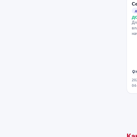
С
д
д
Дл
вл
на
20
04
Ка