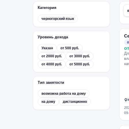
Категория
черногорский язык
С
Уровень дохода
б
от
Указан
от 500 руб.
Дл
от 2000 руб.
от 3000 руб.
вл
на
от 4000 руб.
от 5000 руб.
Тип занятости
возможна работа на дому
на дому
дистанционно
20
09