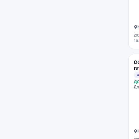
немецкий язык
обучение чтению
обществознание
ОГЭ
ОГЭ по математике
ОГЭ по русскому языку
20
олимпиады по математике
10
органическая химия
подготовка к школе
Об
польский язык
ги
программирование
н
д
разговорный английский язык
Дл
рисование
риторика
РКИ
русский язык
саксофон
синтезатор
скорочтение
скрипка
сольфеджио
телесно-ориентированная терапия
теория государства и права