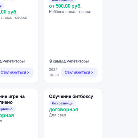
от 500.00 руб.
у
.00 руб.
Ребёнок плохо говорит
 плохо говорит
Репетиторы
Крым
Репетиторы
2024-
Откликнуться
Откликнуться
10-30
ие игре на
Обучение битбоксу
пиано
без разницы
договорная
нционно
орная
Для себя
я