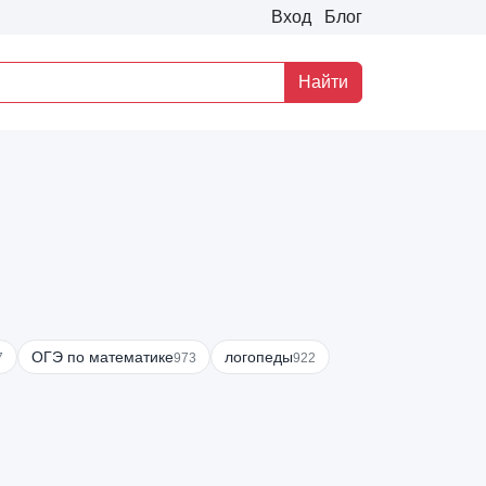
Вход
Блог
Найти
ОГЭ по математике
логопеды
7
973
922