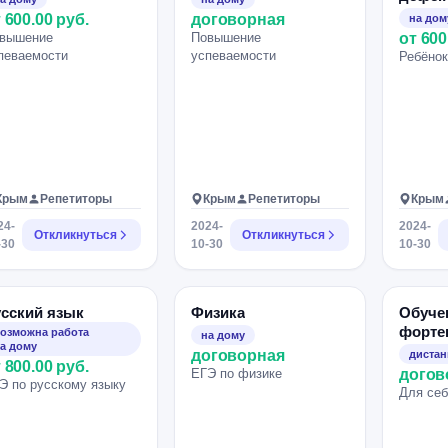
 600.00 руб.
договорная
на дом
вышение
Повышение
от 600
певаемости
успеваемости
Ребёнок
Крым
Репетиторы
Крым
Репетиторы
Крым
24-
2024-
2024-
Откликнуться
Откликнуться
-30
10-30
10-30
сский язык
Физика
Обучен
форте
озможна работа
на дому
а дому
договорная
диста
 800.00 руб.
ЕГЭ по физике
догов
Э по русскому языку
Для себ