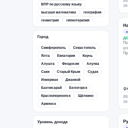
20
ВПР по русскому языку
10
высшая математика
география
геометрия
гипнотерапия
Н
гитара
гражданское право
н
греческий язык
Город
д
По
дискретная математика
ЕГЭ
Симферополь
Севастополь
ус
ЕГЭ по английскому языку
Пр
Ялта
Евпатория
Керчь
ЕГЭ по биологии
Алушта
Феодосия
Алупка
ЕГЭ по информатике
Саки
Старый Крым
Судак
ЕГЭ по истории
Инкерман
Джанкой
ЕГЭ по литературе
Бахчисарай
Белогорск
ЕГЭ по математике
Красноперекопск
Щёлкино
20
ЕГЭ по математике (базовый
10
Армянск
уровень)
ЕГЭ по математике (профильный
уровень)
Ру
Уровень дохода
ЕГЭ по обществознанию
н