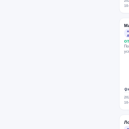
20
трейдинг
турецкий язык
10
укулеле
физика
флейта
фортепиано
французский язык
М
химия
черчение
н
д
чешский язык
шахматы
от
Школа России
экономика
По
ус
электрогитара
эстрадный вокал
японский язык
20
10
Л
н