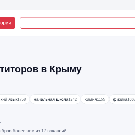
гории
етиторов в Крыму
ский язык
начальная школа
химия
физика
1758
1242
1155
106
?
ыбрав более чем из 17 вакансий