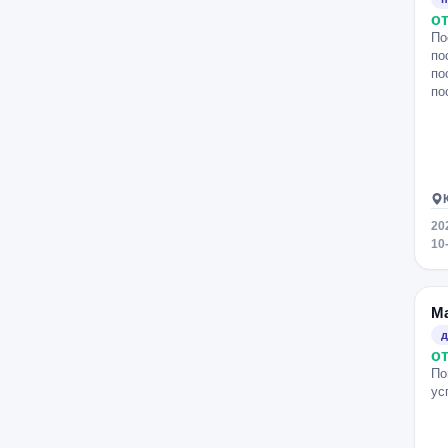
от
По
по
по
по
20
10
М
д
от
По
ус