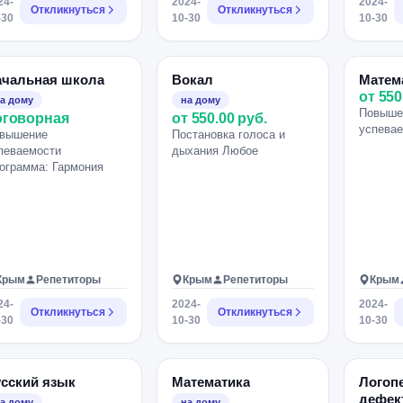
24-
2024-
2024-
Откликнуться
Откликнуться
-30
10-30
10-30
ачальная школа
Вокал
Матем
от 550
а дому
на дому
Повыше
оговорная
от 550.00 руб.
успева
вышение
Постановка голоса и
певаемости
дыхания Любое
ограмма: Гармония
Крым
Репетиторы
Крым
Репетиторы
Крым
24-
2024-
2024-
Откликнуться
Откликнуться
-30
10-30
10-30
сский язык
Математика
Логоп
дефек
а дому
на дому