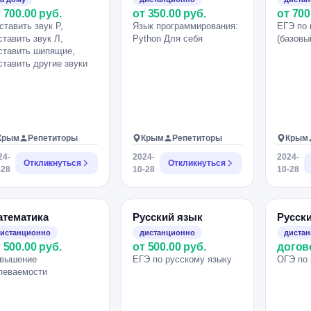
 700.00 руб.
от 350.00 руб.
от 700
ставить звук Р,
Язык программирования:
ЕГЭ по 
ставить звук Л,
Python Для себя
(базовы
ставить шипящие,
ставить другие звуки
Крым
Репетиторы
Крым
Репетиторы
Крым
24-
2024-
2024-
Откликнуться
Откликнуться
-28
10-28
10-28
атематика
Русский язык
Русск
истанционно
дистанционно
диста
 500.00 руб.
от 500.00 руб.
догов
вышение
ЕГЭ по русскому языку
ОГЭ по 
певаемости