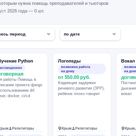
, которым нужна помощь преподавателей и тьюторов
ст 2026 года — 0 шт.
учение Python
Логопеды
Вокал
возможна работа
возмож
истанционно
на дому
на дом
оговорная
от 550.00 руб.
догов
я работы Помощь в
Коррекция задержки
Постано
писании проекта django
речевого развития (ЗРР),
дыхани
использованием drf,
ребёнок плохо говорит
вокал
ser, docker, ci/cd
Крым
Репетиторы
Крым
Репетиторы
Крым