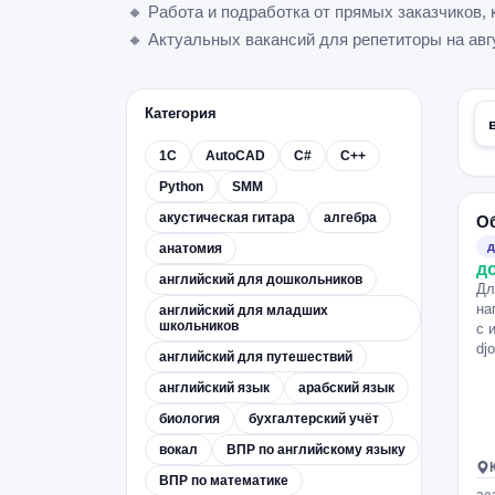
🔸 Работа и подработка от прямых заказчиков
🔸 Актуальных вакансий для репетиторы на авгу
Категория
1С
AutoCAD
C#
C++
Python
SMM
акустическая гитара
алгебра
Об
д
анатомия
д
английский для дошкольников
Дл
на
английский для младших
школьников
с 
djo
английский для путешествий
английский язык
арабский язык
биология
бухгалтерский учёт
вокал
ВПР по английскому языку
ВПР по математике