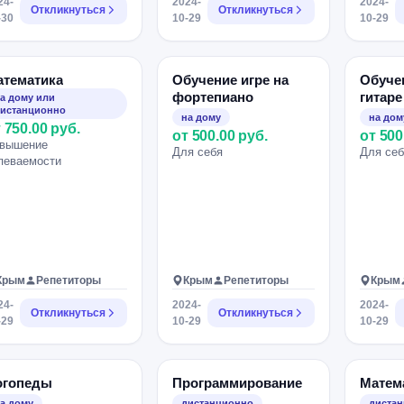
24-
2024-
2024-
Откликнуться
Откликнуться
-30
10-29
10-29
атематика
Обучение игре на
Обучен
фортепиано
гитаре
а дому или
истанционно
на дому
на дом
 750.00 руб.
от 500.00 руб.
от 500
вышение
Для себя
Для себ
певаемости
Крым
Репетиторы
Крым
Репетиторы
Крым
24-
2024-
2024-
Откликнуться
Откликнуться
-29
10-29
10-29
огопеды
Программирование
Матем
а дому
дистанционно
диста