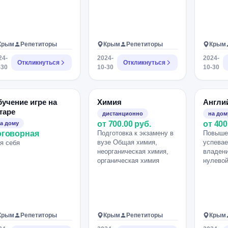
Крым
Репетиторы
Крым
Репетиторы
Крым
24-
2024-
2024-
Откликнуться
Откликнуться
-30
10-30
10-30
учение игре на
Химия
Англи
таре
дистанционно
на дом
от 700.00 руб.
от 400
а дому
оговорная
Подготовка к экзамену в
Повыше
вузе Общая химия,
успевае
я себя
неорганическая химия,
владени
органическая химия
нулево
Крым
Репетиторы
Крым
Репетиторы
Крым